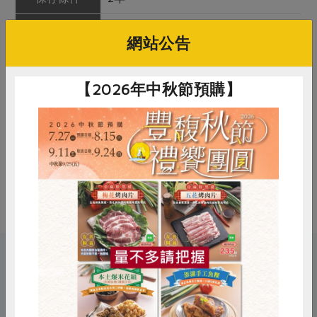
產品說明
使用產自中國的大紅袍花椒，氣味
網站公告
佳、麻度高，可作為調味料，去除肉
類腥味，增加香氣。花椒為乾燥開口
狀的果皮，外皮呈現紅褐色，表面有
【2026年中秋節預購】
疣狀小突起的油點，油點越多口感越
麻；合作社進貨前檢驗合格，以批次
保留後供應，產品安全性高。
調理方式
可直接入菜製作椒麻料理；或以製成
花椒油食用
惜食
RPET
食譜
減硝酸鹽
雞蛋
食安
共同購買
關鍵字
# 集昌
# 調味料
# 花椒