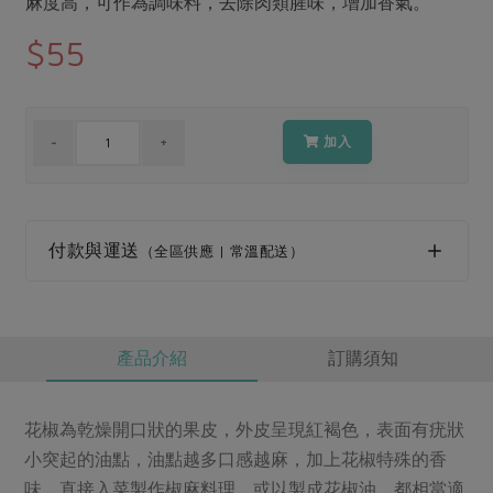
麻度高，可作為調味料，去除肉類腥味，增加香氣。
媒體報導
最新產品
節慶大餐
$55
下載專區
優惠專區
高麗菜海鮮煎餅
地區活動
素食專區
加入
社務會議
地區活動
樂齡友善
活動報下載
付款與運送
（全區供應 | 常溫配送）
產品介紹
訂購須知
花椒為乾燥開口狀的果皮，外皮呈現紅褐色，表面有疣狀
小突起的油點，油點越多口感越麻，加上花椒特殊的香
味，直接入菜製作椒麻料理，或以製成花椒油。都相當適