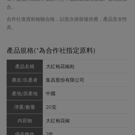
合。
合作社進貨前檢驗合格，以批次保留後供應，產品安全性
高。
產品規格(*為合作社指定原料)
產品名稱
大紅袍花椒粒
農友/生產者
集昌股份有限公司
產地/原產地
中國
淨重/數量
20克
內容物
大紅袍花椒
保存條件
2年