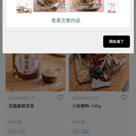
查看完整內容..
你可能有興趣的產品
我知道了
集昌股份有限公司
集昌股份有限公司
花旗參銀杏茶
八珍燉料-130g
250公克
130公克
全素
常溫
全素
冷藏