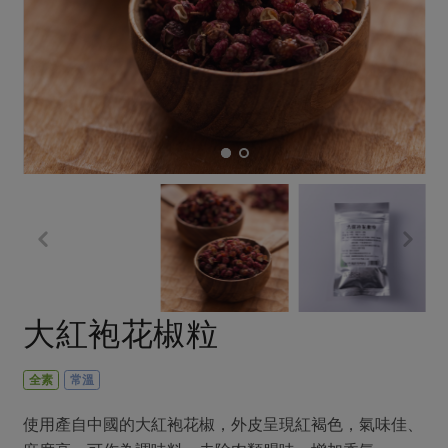
畜產肉類
水產
廚房瑜伽
合作25-經典快閃最後一週
水畜加工品
料理方式
產品檢驗
合作25-精選產品第四彈
關注議題
烘焙．點心
自主把關
合作25-精選產品第三彈
調理食材・點心
減硝酸鹽
惜食
醬料
檢驗報告
更多當季產品
調味醬料/南北貨
烘焙
非基改運動
支持本土農糧
湯品．鍋物
硝酸鹽檢驗
休閒零嘴
沖泡飲品
廢核運動
能源議題
漬物
議題活動
保健食品
減添加物
減塑減廢
涼拌沙拉
社員權益
主婦聯盟X樂齡網特約優惠案
公益金
食農教育
飲品
居家好物
合作社法規
30%rPET紅烏龍茶
更多議題
美妝保養
個人清潔
社務專區
2024農業發展計畫年度報告
大紅袍花椒粒
主題食譜
生活者e週報
家庭清潔
織品
選舉專區
更多議題活動
異國料理
日用品
圖書禮品
全素
常溫
綠主張月刊
年菜食譜
防災用品
最新消息
把最好的台灣味帶回家！
使用產自中國的大紅袍花椒，外皮呈現紅褐色，氣味佳、
典藏閱覽室
養身食補