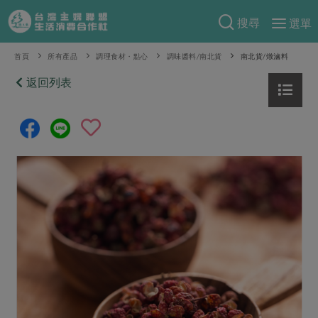
搜尋
選單
產品分類
首頁
所有產品
調理食材・點心
調味醬料/南北貨
南北貨/燉滷料
當季蔬果
返回列表
食譜料理
一籃菜
當令水果
食材
特別企畫
芽苗類
蕈菇類
米食
預購活動
綠主張
辛香料類
麵食
把最好的台灣味帶回家！
觀點文章
關於合作社
肉食
奶蛋豆・五穀
防災用品預購圓滿結束
主婦食堂
一籃菜真心話
海鮮
蛋
乳製品
認識合作社
重要公告
2026年端午節預購圓滿結束
社內大小事
合作聯合國
常備菜
豆製品
米麵雜糧
關於我們
更多預購活動
產品故事
生活提案
蔬食
合作社組織
肉品・水產
樂齡生活
親子食育
蛋料理
當季產品
員工與求才