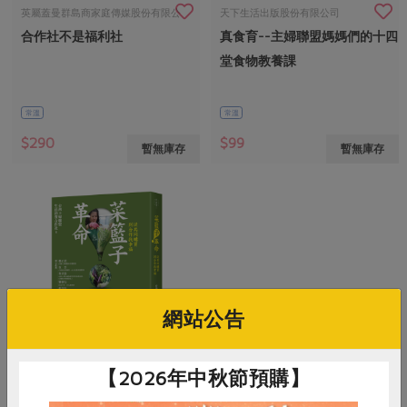
畜產肉類
水產
廚房瑜伽
英屬蓋曼群島商家庭傳媒股份有限公
天下生活出版股份有限公司
傳到心坎裡，誠心又澎派
合作社不是福利社
真食育--主婦聯盟媽媽們的十四
水畜加工品
料理方式
司
產品檢驗
合作25-經典快閃最後一週
關注議題
堂食物教養課
烘焙．點心
自主把關
合作25-精選產品第四彈
調理食材・點心
減硝酸鹽
惜食
醬料
常溫
常溫
檢驗報告
更多當季產品
調味醬料/南北貨
烘焙
非基改運動
支持本土農糧
湯品．鍋物
$290
$99
暫無庫存
暫無庫存
硝酸鹽檢驗
休閒零嘴
沖泡飲品
廢核運動
能源議題
漬物
議題活動
保健食品
減添加物
減塑減廢
涼拌沙拉
社員權益
主婦聯盟X樂齡網特約優惠案
公益金
食農教育
飲品
居家好物
合作社法規
30%rPET紅烏龍茶
更多議題
美妝保養
個人清潔
社務專區
2024農業發展計畫年度報告
主題食譜
生活者e週報
家庭清潔
織品
選舉專區
更多議題活動
網站公告
異國料理
日用品
圖書禮品
綠主張月刊
年菜食譜
【2026年中秋節預購】
防災用品
最新消息
把最好的台灣味帶回家！
遠足文化事業
典藏閱覽室
養身食補