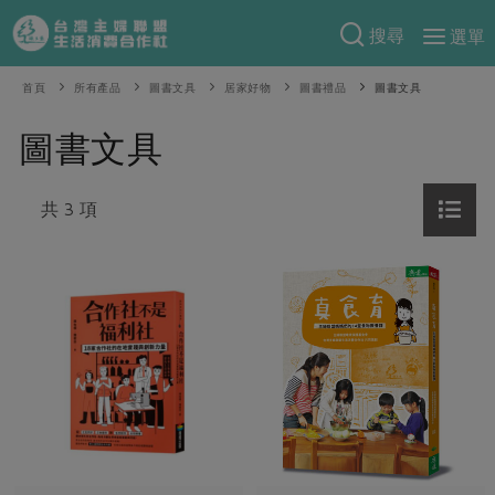
搜尋
選單
產品分類
首頁
所有產品
圖書文具
居家好物
圖書禮品
圖書文具
當季蔬果
食譜料理
圖書文具
一籃菜
當令水果
食材
特別企畫
芽苗類
共 3 項
蕈菇類
米食
預購活動
綠主張
辛香料類
麵食
把最好的台灣味帶回家！
觀點文章
關於合作社
肉食
奶蛋豆・五穀
防災用品預購圓滿結束
主婦食堂
一籃菜真心話
海鮮
蛋
乳製品
認識合作社
重要公告
2026年端午節預購圓滿結束
社內大小事
合作聯合國
常備菜
豆製品
米麵雜糧
關於我們
更多預購活動
產品故事
生活提案
蔬食
合作社組織
肉品・水產
樂齡生活
親子食育
蛋料理
當季產品
員工與求才