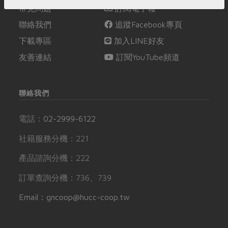
常見問題
訂閱電子報
聯絡我們
追蹤Facebook專頁
下載專區
加入LINE好友
友善連結
訂閱YouTube頻道
聯絡我們
電話：
02-2999-6122
社籍服務分機：221
產品諮詢分機：222
訂單查詢分機：736、739
Email：gncoop@hucc-coop.tw