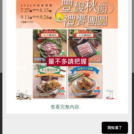
菜籃子革命-從共同購買到合作
媒體報導
最新產品
節慶大餐
找幸福
下載專區
優惠專區
常溫
高麗菜海鮮煎餅
地區活動
素食專區
$99
暫無庫存
社務會議
地區活動
惜食
RPET
食譜
減硝酸鹽
樂齡友善
活動報下載
雞蛋
食安
共同購買
購物說明
服務據點
加入合作社
查看完整內容..
社服資訊
追蹤我們
我知道了