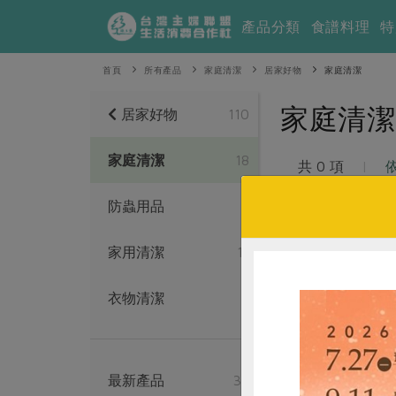
產品分類
食譜料理
特
首頁
所有產品
家庭清潔
居家好物
家庭清潔
家庭清潔
居家好物
110
家庭清潔
18
共 0 項
|
防蟲用品
2
家用清潔
11
衣物清潔
5
最新產品
35