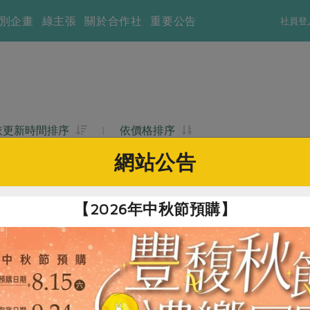
別企畫
綠主張
關於合作社
重要公告
社員登
依更新時間排序
|
依價格排序
網站公告
【2026年中秋節預購】