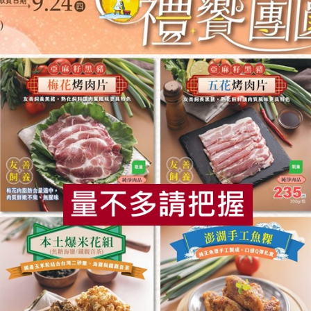
食
RPET
食譜
減硝酸鹽
雞蛋
食安
共同
購物說明
服務據點
加入合作社
追蹤我們
聯絡我們