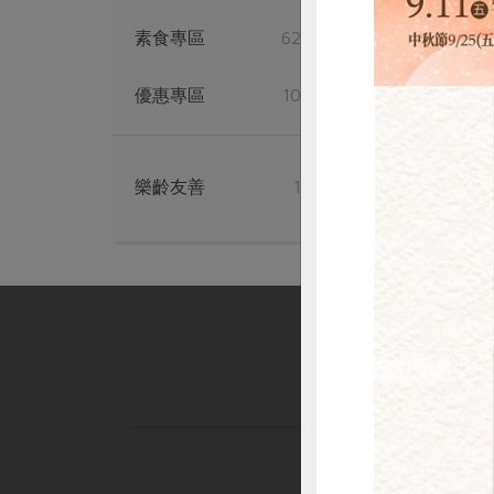
素食專區
629
優惠專區
102
樂齡友善
17
惜
社服資訊