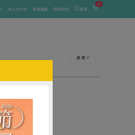
0
入
加入合作社
服務據點
購物說明
搜尋
篩 選