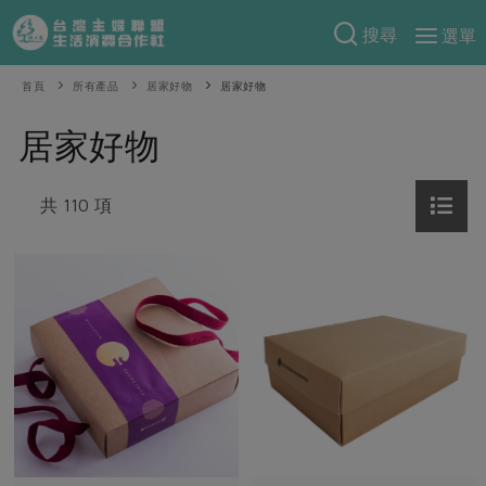
搜尋
選單
產品分類
首頁
所有產品
居家好物
居家好物
當季蔬果
食譜料理
居家好物
一籃菜
當令水果
食材
特別企畫
芽苗類
共 110 項
蕈菇類
米食
預購活動
綠主張
辛香料類
麵食
把最好的台灣味帶回家！
觀點文章
關於合作社
肉食
奶蛋豆・五穀
防災用品預購圓滿結束
主婦食堂
一籃菜真心話
海鮮
蛋
乳製品
認識合作社
重要公告
2026年端午節預購圓滿結束
社內大小事
合作聯合國
常備菜
豆製品
米麵雜糧
關於我們
更多預購活動
產品故事
生活提案
蔬食
合作社組織
肉品・水產
樂齡生活
親子食育
蛋料理
當季產品
員工與求才