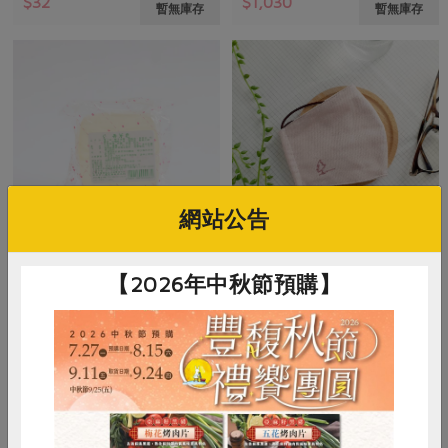
$32
$1,030
暫無庫存
暫無庫存
網站公告
雨利行生化科技實業有限公司
知蓮實業有限公司
【2026年中秋節預購】
香茅皂-100g
有機棉口罩(粉)(知蓮)-L/個
100公克
尺寸: 27cm x 13 cm / 數量: 1個
常溫
常溫
$50
$115
暫無庫存
暫無庫存