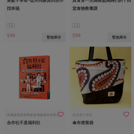
菜籃子革命-從共同購買到合作
真食育--主婦聯盟媽媽們的十四
媒體報導
最新產品
節慶大餐
找幸福
堂食物教養課
下載專區
優惠專區
常溫
常溫
高麗菜海鮮煎餅
地區活動
素食專區
$99
$99
暫無庫存
暫無庫存
社務會議
地區活動
樂齡友善
活動報下載
英屬蓋曼群島商家庭傳媒股份有限公
生活者工作坊
合作社不是福利社
傘布便當袋
司