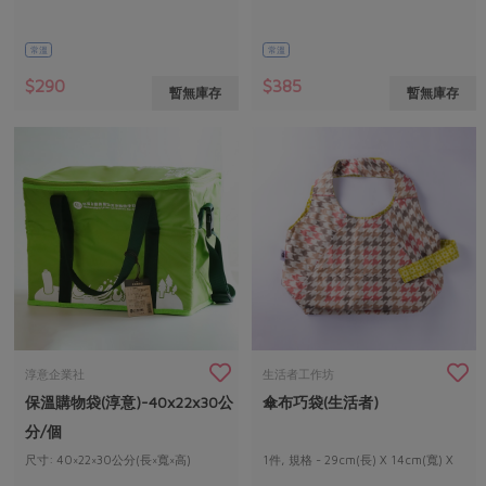
常溫
常溫
$290
$385
暫無庫存
暫無庫存
淳意企業社
生活者工作坊
保溫購物袋(淳意)-40x22x30公
傘布巧袋(生活者)
分/個
尺寸: 40×22×30公分(長×寬×高)
1件, 規格 - 29cm(長) X 14cm(寬) X
20cm(高)