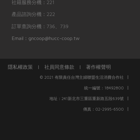
社籍服務分機：221
產品諮詢分機：222
訂單查詢分機：736、739
Email：gncoop@hucc-coop.tw
隱私權政策
|
社員同意條款
|
著作權聲明
|
© 2021 有限責任台灣主婦聯盟生活消費合作社
|
統一編號：18492800
|
地址：241新北市三重區重新路五段639號
|
傳真：02-2995-6500