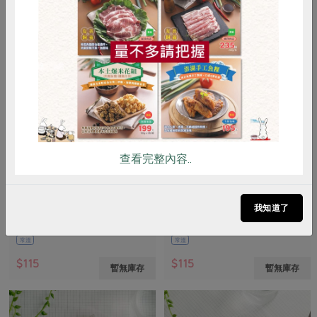
惜食
RPET
食譜
減硝酸鹽
雞蛋
食安
共同購買
查看完整內容..
知蓮實業有限公司
知蓮實業有限公司
有機棉口罩(粉)(知蓮)-M/個
有機棉口罩(粉)(知蓮)-S/個
我知道了
尺寸: 24cm x 12 cm / 數量: 1個
尺寸: 20 cm x 10 cm / 數量: 1個
常溫
常溫
$115
$115
暫無庫存
暫無庫存