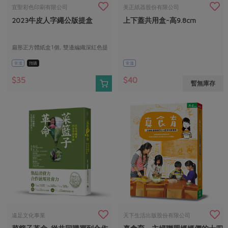
畜產肉類
水產
廚房瑜伽
宜聖彩色印刷有限公司
美正紙器股份有限公司
傳到心坎裡，誠心又澎派
2023牛皮人字繩公版提盒
上下蓋共用盒-高9.8cm
水畜加工品
料理方式
產品檢驗
合作25-經典快閃最後一週
關注議題
烘焙．點心
自主把關
扁形正方體紙盒1個, 雙邊編織深紅色提
合作25-精選產品第四彈
調理食材・點心
減硝酸鹽
惜食
醬料
繩
常溫
預購
常溫
檢驗報告
更多當季產品
調味醬料/南北貨
烘焙
非基改運動
支持本土農糧
湯品．鍋物
$35
$40
暫無庫存
硝酸鹽檢驗
休閒零嘴
沖泡飲品
廢核運動
能源議題
漬物
議題活動
保健食品
減添加物
減塑減廢
涼拌沙拉
社員權益
主婦聯盟X樂齡網特約優惠案
公益金
食農教育
飲品
居家好物
合作社法規
30%rPET紅烏龍茶
更多議題
美妝保養
個人清潔
社務專區
2024農業發展計畫年度報告
主題食譜
生活者e週報
家庭清潔
織品
選舉專區
更多議題活動
異國料理
日用品
圖書禮品
綠主張月刊
年菜食譜
防災用品
最新消息
傳到心坎裡，誠心又澎派
遠足文化事業
天下生活出版股份有限公司
典藏閱覽室
養身食補