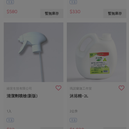
常溫
常溫
$580
$330
暫無庫存
暫無庫存
綠宣生技有限公司
瑪諾蘭迦工作室
清潔劑噴槍(新版)
沐浴精-2L
1入
2公升
常溫
常溫