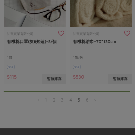
知蓮實業有限公司
知蓮實業有限公司
有機棉口罩(灰)(知蓮)-S/個
有機棉浴巾-70*130cm
1個
1條/包
常溫
常溫
$115
$530
暫無庫存
暫無庫存
‹
1
2
3
4
5
6
›