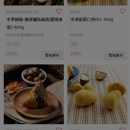
畜產肉類
水產
廚房瑜伽
傳到心坎裡，誠心又澎派
水畜加工品
料理方式
親憶食堂股份有限公司
林德淵
產品檢驗
合作25-經典快閃最後一週
關注議題
冬季鍋物-酸菜鱸魚鍋底(親憶食
冷凍板栗仁(特大)-300g
烘焙．點心
堂)-800g
自主把關
合作25-精選產品第四彈
調理食材・點心
減硝酸鹽
惜食
醬料
800公克(固形量200公克)
300公克
檢驗報告
更多當季產品
調味醬料/南北貨
烘焙
非基改運動
支持本土農糧
湯品．鍋物
葷
冷凍
冷凍
硝酸鹽檢驗
休閒零嘴
沖泡飲品
廢核運動
能源議題
$450
$450
漬物
暫無庫存
暫無庫存
議題活動
保健食品
減添加物
減塑減廢
涼拌沙拉
社員權益
主婦聯盟X樂齡網特約優惠案
公益金
食農教育
飲品
居家好物
合作社法規
30%rPET紅烏龍茶
更多議題
美妝保養
個人清潔
社務專區
2024農業發展計畫年度報告
主題食譜
生活者e週報
家庭清潔
織品
選舉專區
更多議題活動
異國料理
日用品
圖書禮品
綠主張月刊
年菜食譜
防災用品
最新消息
傳到心坎裡，誠心又澎派
典藏閱覽室
養身食補