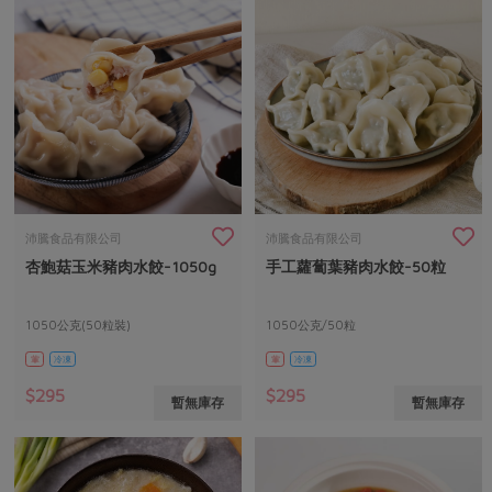
沛騰食品有限公司
沛騰食品有限公司
杏鮑菇玉米豬肉水餃-1050g
手工蘿蔔葉豬肉水餃-50粒
1050公克(50粒裝)
1050公克/50粒
葷
冷凍
葷
冷凍
$295
$295
暫無庫存
暫無庫存