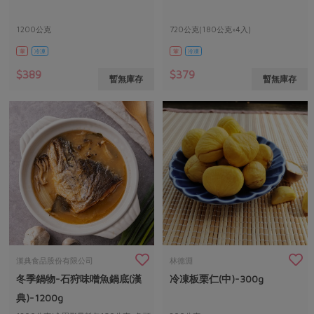
1200公克
720公克(180公克×4入)
葷
冷凍
葷
冷凍
$389
$379
暫無庫存
暫無庫存
漢典食品股份有限公司
林德淵
冬季鍋物-石狩味噌魚鍋底(漢
冷凍板栗仁(中)-300g
典)-1200g