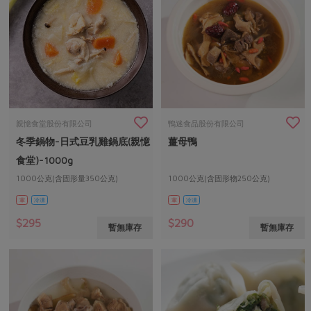
親憶食堂股份有限公司
鴨迷食品股份有限公司
冬季鍋物-日式豆乳雞鍋底(親憶
薑母鴨
食堂)-1000g
1000公克(含固形量350公克)
1000公克(含固形物250公克)
葷
冷凍
葷
冷凍
$295
$290
暫無庫存
暫無庫存