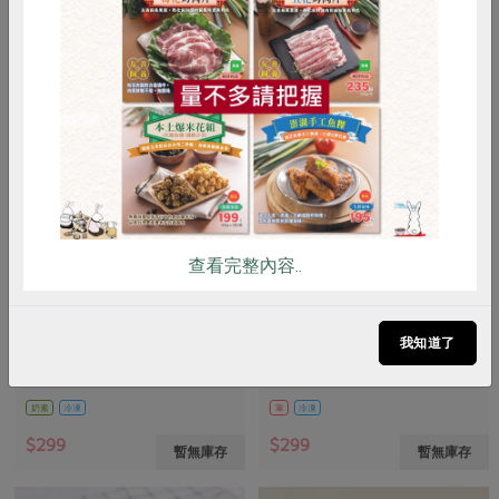
惜食
RPET
食譜
減硝酸鹽
雞蛋
食安
共同購買
查看完整內容..
漢典食品股份有限公司
漢典食品股份有限公司
紫米八寶粽(漢典)-160g*4入
酸菜白肉鍋底-1200g
我知道了
640公克(160公克x4入)
1200公克(含固形物300公克)
奶素
冷凍
葷
冷凍
$299
$299
暫無庫存
暫無庫存