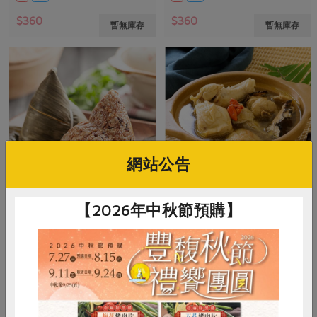
$360
$360
暫無庫存
暫無庫存
網站公告
【2026年中秋節預購】
阿南達食品行
鴨迷食品股份有限公司
五穀素粽(阿南達)-170g*4入
燒酒雞
680公克(170公克×4入)
1000公克(含固形量250公克)
全素
冷凍
葷
冷凍
$310
$300
暫無庫存
暫無庫存