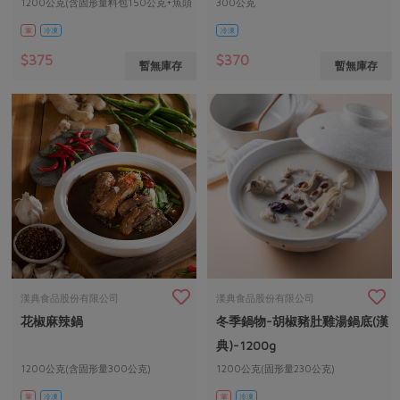
1200公克(含固形量料包150公克+魚頭
300公克
包200公克)
葷
冷凍
冷凍
$375
$370
暫無庫存
暫無庫存
漢典食品股份有限公司
漢典食品股份有限公司
花椒麻辣鍋
冬季鍋物-胡椒豬肚雞湯鍋底(漢
典)-1200g
1200公克(含固形量300公克)
1200公克(固形量230公克)
葷
冷凍
葷
冷凍