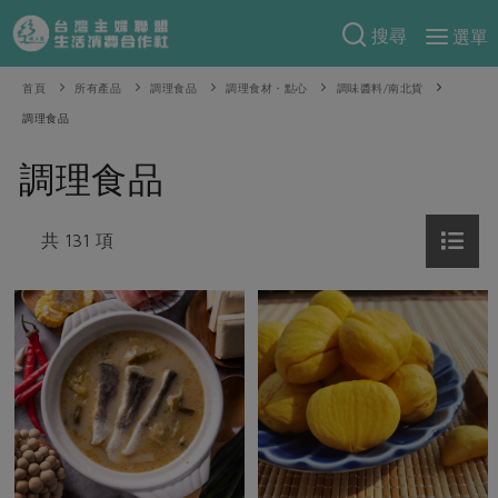
搜尋
選單
產品分類
首頁
所有產品
調理食品
調理食材・點心
調味醬料/南北貨
調理食品
當季蔬果
食譜料理
調理食品
一籃菜
當令水果
食材
特別企畫
芽苗類
蕈菇類
米食
共 131 項
預購活動
綠主張
辛香料類
麵食
把最好的台灣味帶回家！
觀點文章
關於合作社
肉食
奶蛋豆・五穀
防災用品預購圓滿結束
主婦食堂
一籃菜真心話
海鮮
蛋
乳製品
認識合作社
重要公告
2026年端午節預購圓滿結束
社內大小事
合作聯合國
常備菜
豆製品
米麵雜糧
關於我們
更多預購活動
產品故事
生活提案
蔬食
合作社組織
肉品・水產
樂齡生活
親子食育
蛋料理
當季產品
員工與求才