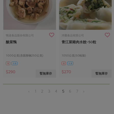
鴨迷食品股份有限公司
沛騰食品有限公司
酸菜鴨
青江菜豬肉水餃-50粒
1000公克(含固形物250公克)
1050公克(50粒裝)
葷
冷凍
葷
冷凍
$290
$270
暫無庫存
暫無庫存
‹
1
2
3
4
5
6
7
›