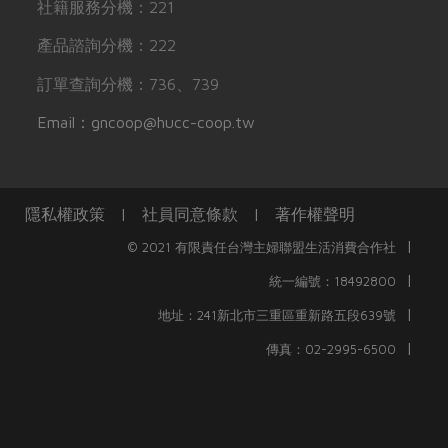
社籍服務分機：221
產品諮詢分機：222
訂單查詢分機：736、739
Email：gncoop@hucc-coop.tw
隱私權政策
|
社員同意條款
|
著作權聲明
|
© 2021 有限責任台灣主婦聯盟生活消費合作社
|
統一編號：18492800
|
地址：241新北市三重區重新路五段639號
|
傳真：02-2995-6500