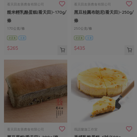
畜產肉類
水產
廚房瑜伽
看天田友善農食有限公司
看天田友善農食有限公司
合作25-經典快閃最後一週
糙米輕乳酪蛋糕(看天田)-170g/
黑豆桂圓布朗尼(看天田)-250g/
水畜加工品
料理方式
產品檢驗
合作25-精選產品第四彈
關注議題
條
條
烘焙．點心
自主把關
170公克/條
250公克/條
合作25-精選產品第三彈
調理食材・點心
減硝酸鹽
惜食
醬料
奶蛋素
冷凍
奶蛋素
冷凍
檢驗報告
更多當季產品
調味醬料/南北貨
烘焙
非基改運動
支持本土農糧
湯品．鍋物
$265
$435
硝酸鹽檢驗
休閒零嘴
沖泡飲品
廢核運動
能源議題
漬物
議題活動
保健食品
減添加物
減塑減廢
涼拌沙拉
社員權益
主婦聯盟X樂齡網特約優惠案
公益金
食農教育
飲品
居家好物
合作社法規
30%rPET紅烏龍茶
更多議題
美妝保養
個人清潔
社務專區
2024農業發展計畫年度報告
主題食譜
生活者e週報
家庭清潔
織品
選舉專區
更多議題活動
異國料理
日用品
圖書禮品
綠主張月刊
年菜食譜
防災用品
最新消息
把最好的台灣味帶回家！
看天田友善農食有限公司
瑪諾蘭迦工作室
典藏閱覽室
養身食補