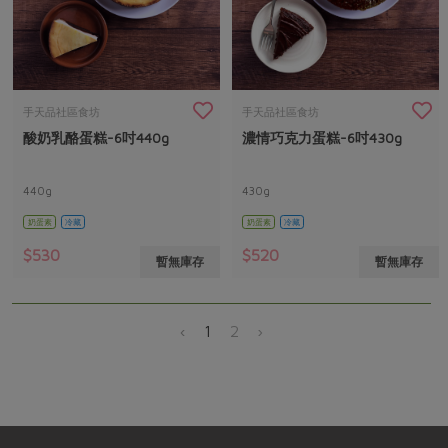
手天品社區食坊
手天品社區食坊
酸奶乳酪蛋糕-6吋440g
濃情巧克力蛋糕-6吋430g
440g
430g
奶蛋素
冷藏
奶蛋素
冷藏
$530
$520
暫無庫存
暫無庫存
‹
1
2
›