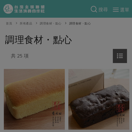
搜尋
選單
產品分類
首頁
所有產品
調理食材・點心
調理食材・點心
當季蔬果
食譜料理
調理食材・點心
一籃菜
當令水果
食材
特別企畫
芽苗類
共 25 項
蕈菇類
米食
預購活動
綠主張
辛香料類
麵食
把最好的台灣味帶回家！
觀點文章
關於合作社
肉食
奶蛋豆・五穀
防災用品預購圓滿結束
主婦食堂
一籃菜真心話
海鮮
蛋
乳製品
認識合作社
重要公告
2026年端午節預購圓滿結束
社內大小事
合作聯合國
常備菜
豆製品
米麵雜糧
關於我們
更多預購活動
產品故事
生活提案
蔬食
合作社組織
肉品・水產
樂齡生活
親子食育
蛋料理
當季產品
員工與求才