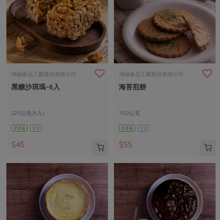
鴻福食品工廠股份有限公司
鴻福食品工廠股份有限公司
黑糖沙琪瑪-6入
海苔煎餅
225公克(6入)
150公克
奶蛋素
常溫
奶蛋素
常溫
$45
$55