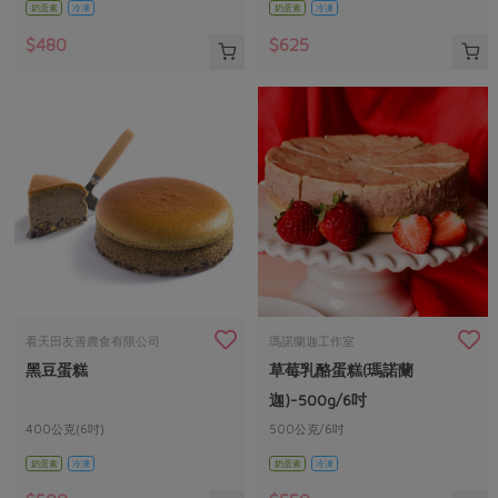
奶蛋素
冷凍
奶蛋素
冷凍
$480
$625
看天田友善農食有限公司
瑪諾蘭迦工作室
黑豆蛋糕
草莓乳酪蛋糕(瑪諾蘭
迦)-500g/6吋
400公克(6吋)
500公克/6吋
奶蛋素
冷凍
奶蛋素
冷凍