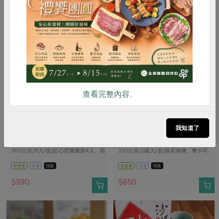
惜食
RPET
食譜
減硝酸鹽
雞蛋
食安
共同購買
查看完整內容..
馥樂企業有限公司
樂芽永續股份有限公司
紅心蘋安旺來酥禮盒(馥
咕咕米曲奇禮盒(樂芽)-165g/2
我知道了
樂)-45g*8入(紅芭/玫瑰蘋果)
入(抹茶海鹽/摩卡可可)
360公克/8入/盒(紅心芭樂鳳梨4入、蘋
330公克/2罐入/盒(抹茶海鹽、摩卡可
果玫瑰4入)
可)
奶蛋素
常溫
預購
奶蛋素
常溫
預購
$390
$650