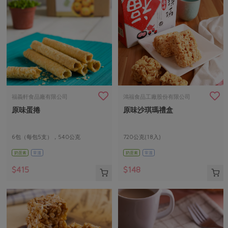
福義軒食品廠有限公司
鴻福食品工廠股份有限公司
原味蛋捲
原味沙琪瑪禮盒
6包（每包5支），540公克
720公克(18入)
奶蛋素
常溫
奶蛋素
常溫
$415
$148