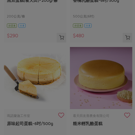
黑豆蛋糕(看天田)-200g/條
香橘乳酪蛋糕-6吋/500g
媒體報導
最新產品
節慶大餐
下載專區
200公克/條
500公克(6吋)
優惠專區
奶蛋素
冷凍
奶蛋素
冷凍
高麗菜海鮮煎餅
地區活動
素食專區
$290
$480
社務會議
地區活動
樂齡友善
活動報下載
瑪諾蘭迦工作室
看天田友善農食有限公司
原味起司蛋糕-6吋/500g
糙米輕乳酪蛋糕