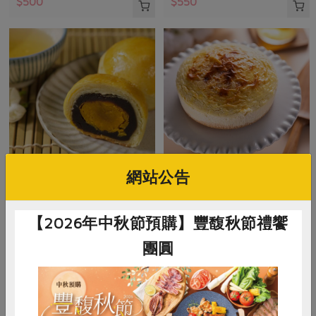
$500
$550
網站公告
餐御宴食品有限公司
超品企業股份有限公司
黑豆蛋黃酥
法式烤乳酪(超品)-520g/6吋
【2026年中秋節預購】豐馥秋節禮饗
團圓
180公克/3入
520公克/6吋
奶蛋素
常溫
預購
奶蛋素
冷凍
預購
$235
$380