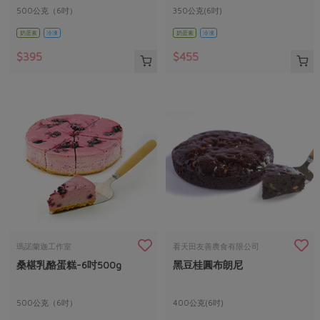
500公克（6吋）
350公克(6吋)
奶蛋素
冷凍
奶蛋素
冷凍
$395
$455
瑪諾蘭迦工作室
看天田友善農食有限公司
桑椹乳酪蛋糕-6吋500g
黑豆桂圓布朗尼
500公克（6吋）
400公克(6吋)