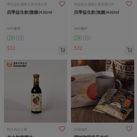
畜產肉類
水產
廚房瑜伽
華陀益生國際企業有限公司
華陀益生國際企業有限公司
合作25-經典快閃最後一週
四季益生飲(微糖)430ml
四季益生飲(無糖)430ml
水畜加工品
料理方式
產品檢驗
合作25-精選產品第四彈
關注議題
烘焙．點心
自主把關
440毫升
440毫升
合作25-精選產品第三彈
調理食材・點心
減硝酸鹽
惜食
醬料
全素
常溫
全素
常溫
檢驗報告
更多當季產品
調味醬料/南北貨
烘焙
非基改運動
支持本土農糧
湯品．鍋物
$32
$32
硝酸鹽檢驗
休閒零嘴
沖泡飲品
廢核運動
能源議題
漬物
議題活動
保健食品
減添加物
減塑減廢
涼拌沙拉
社員權益
主婦聯盟X樂齡網特約優惠案
公益金
食農教育
飲品
居家好物
合作社法規
30%rPET紅烏龍茶
更多議題
美妝保養
個人清潔
社務專區
2024農業發展計畫年度報告
主題食譜
生活者e週報
家庭清潔
織品
選舉專區
更多議題活動
異國料理
日用品
圖書禮品
綠主張月刊
年菜食譜
防災用品
最新消息
把最好的台灣味帶回家！
民生食品工廠
向陽咖啡
典藏閱覽室
養身食補