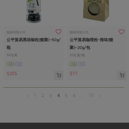
馥聚有限公司
馥聚有限公司
公平貿易黑胡椒粒(馥聚)-50g/
公平貿易咖哩粉-辣味(馥
瓶
聚)-20g/包
50公克
20公克/包
全素
常溫
全素
常溫
$255
$77
‹
1
2
3
4
5
6
...
17
›