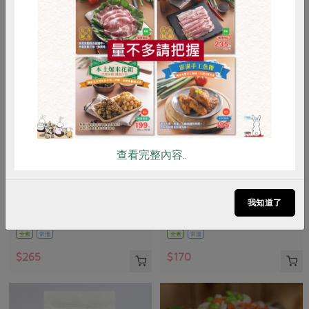
惜食
RPET
食譜
減硝酸鹽
雞蛋
食安
共同購買
查看完整內容..
寬達生技有限公司
維聖發企業有限公司
薄鹽胡桃(寬達)-200g
杏仁角海苔脆片(維聖發)-120g
我知道了
200公克
120公克
全素
常溫
全素
常溫
$265
$170