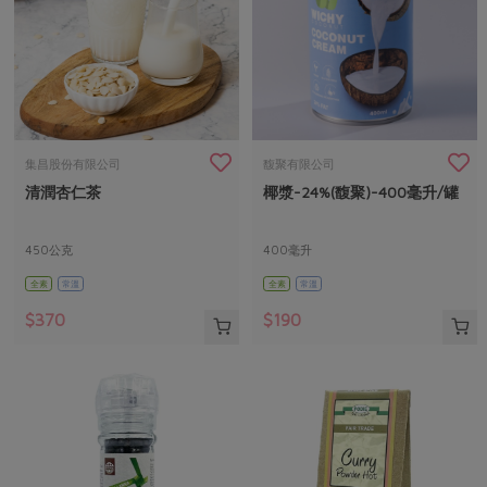
集昌股份有限公司
馥聚有限公司
清潤杏仁茶
椰漿-24%(馥聚)-400毫升/罐
450公克
400毫升
全素
常溫
全素
常溫
$370
$190