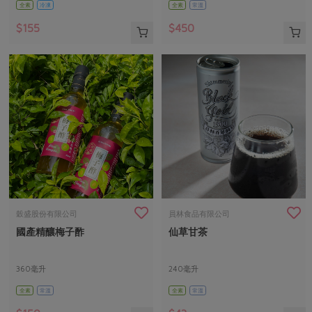
全素
冷凍
全素
常溫
$155
$450
穀盛股份有限公司
員林食品有限公司
國產精釀梅子酢
仙草甘茶
360毫升
240毫升
全素
常溫
全素
常溫