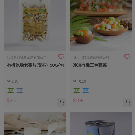
安芯食品社會企業有限公司
看天田友善農食有限公司
有機乾燥老薑片(安芯)-50G/包
冷凍有機三色蔬菜
50公克
500公克
全素
常溫
全素
冷凍
$210
$108