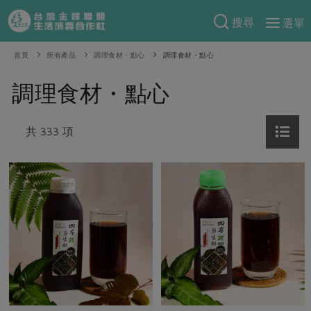
搜尋
選單
產品分類
首頁
所有產品
調理食材・點心
調理食材・點心
當季蔬果
食譜料理
調理食材・點心
一籃菜
當令水果
食材
特別企畫
芽苗類
共 333 項
蕈菇類
米食
預購活動
綠主張
辛香料類
麵食
把最好的台灣味帶回家！
觀點文章
關於合作社
肉食
奶蛋豆・五穀
防災用品預購圓滿結束
主婦食堂
一籃菜真心話
海鮮
蛋
乳製品
認識合作社
重要公告
2026年端午節預購圓滿結束
社內大小事
合作聯合國
常備菜
豆製品
米麵雜糧
關於我們
更多預購活動
產品故事
生活提案
蔬食
合作社組織
肉品・水產
樂齡生活
親子食育
蛋料理
當季產品
員工與求才