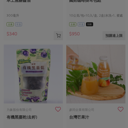
本土無糖醬油
國姓咖啡掛耳包組
媒體報導
最新產品
節慶大餐
下載專區
300毫升
10公克/包×10入/盒, 2盒(水洗×1, 蜜處
優惠專區
理×1)/組
全素
常溫
全素
常溫
預購
高麗菜海鮮煎餅
地區活動
素食專區
$340
$950
預購達上限
社務會議
地區活動
樂齡友善
活動報下載
力象股份有限公司
參同企業有限公司
有機黑棗乾(去籽)
台灣芒果汁