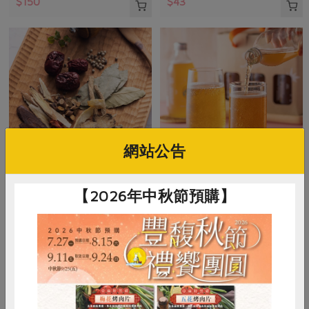
$150
$43
網站公告
集昌股份有限公司
馥聚有限公司
【2026年中秋節預購】
肉骨茶燉料(集昌)-100g/包
樂亞蜜康普茶組-中秋(馥聚)-6
入
100公克
330毫升/瓶. 6瓶/組 (3種口味各2瓶)
全素
冷藏
全素
冷藏
預購
$220
$770