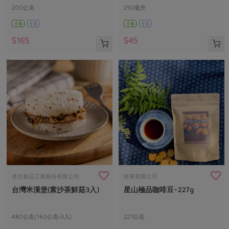
200公克
290毫升
全素
常溫
全素
常溫
$165
$45
喜生食品工業股份有限公司
經東有限公司
台灣米漢堡(素沙茶鮮菇3入)
星山極品咖啡豆-227g
480公克(160公克×3入)
227公克