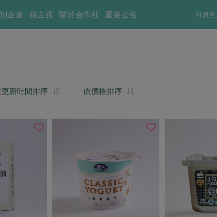
別企畫
綠主張
關於合作社
重要公告
社員登
依更新時間排序
|
依價格排序