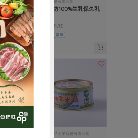
限公司
慕渴股份有限公司
】-10入/包
鮮乳坊100%生乳保久乳
，50公克/包
200毫升/瓶
奶素
常溫
$38
購買
份有限公司
青葉食品工業股份有限公司