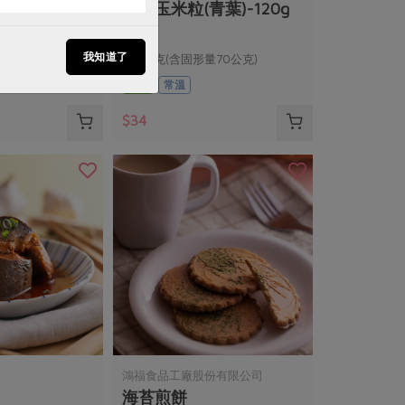
葉)-160g
有機玉米粒(青葉)-120g
我知道了
量100公克)
120公克(含固形量70公克)
全素
常溫
$34
鴻福食品工廠股份有限公司
海苔煎餅