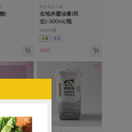
司
民生食品工廠
糖)
在地米醬油膏(民
生)-300ml/瓶
300ml/瓶
全素
常溫
$360