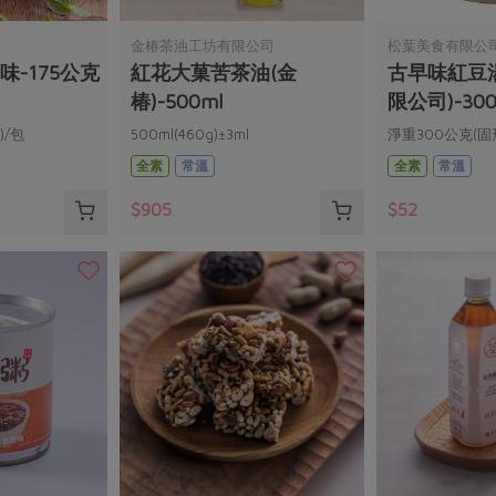
金椿茶油工坊有限公司
松葉美食有限公
味-175公克
紅花大菓苦茶油(金
古早味紅豆
椿)-500ml
限公司)-300
)/包
500ml(460g)±3ml
淨重300公克(固
全素
常溫
全素
常溫
$905
$52