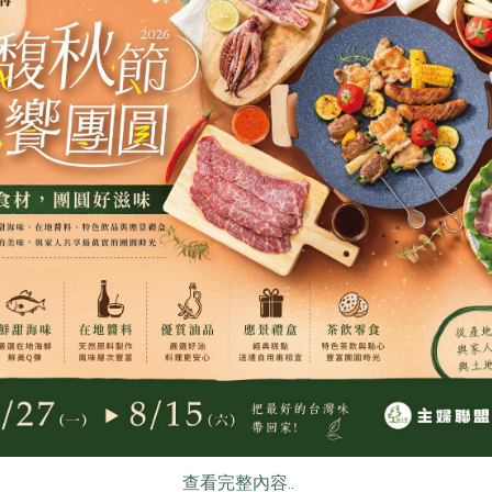
集品生物科技有限公司
集品生物科技有
(民
養聲茶【響亮】-10入/包
元氣茶【精神
5公克/顆x10顆，50公克/包
5公克/顆x10顆
全素
常溫
全素
常溫
$400
$480
食
RPET
食譜
減硝酸鹽
雞蛋
食安
共同
青葉食品工業股份有限公司
青葉食品工業股
查看完整內容..