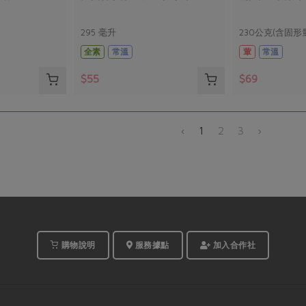
295 毫升
230公克(含固形
全素
常溫
葷
常溫
$55
$69
‹
1
2
3
›
購物說明
服務據點
加入合作社