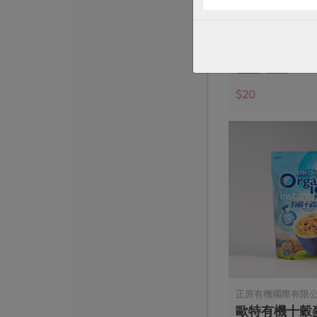
Jacksoy黑豆奶
330毫升
全素
常溫
$20
正原有機國際有限
歐特有機十穀