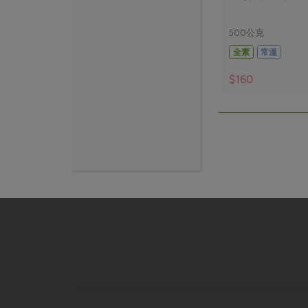
500公克
全素
常溫
$160