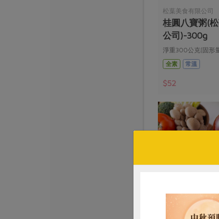
松葉美食有限公司
桂圓八寶粥(
公司)-300g
淨重300公克(固形量
全素
常溫
$52