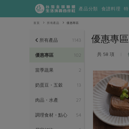
產品分類
食譜料理
特
首頁
所有產品
優惠專區
優惠專區
所有產品
1143
共 58 項
|
優惠專區
102
當季蔬果
2
奶蛋豆・五穀
13
肉品・水產
27
調理食材・點心
54