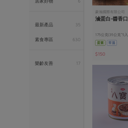
居家好物
6
豪瀚國際有限公司
滷蛋白-醬香口
最新產品
35
175公克(35公克*5入
素食專區
630
蛋素
常溫
$150
樂齡友善
17