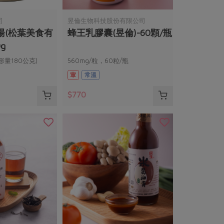
司
昱倫生物科技股份有限公司
湯(松葉美食有
蜂王乳膠囊(昱倫)-60顆/瓶
g
形量180公克)
560mg/粒，60粒/瓶
葷
常溫
$770