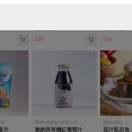
330ml
滷雪蓮子(青葉)-170g
雪蓮子麵筋(青
160公克(含固形量100公克)
160公克(含固形
全素
常溫
全素
常溫
$28
$29
公司
臺灣可果美股份有限公司
鰻鄉企業社
麥片
奧納芮有機紅葡萄汁
茄汁虱目魚