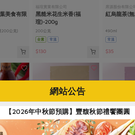
福瑄實業有限公司
席源股份有限公
松葉美食有限
黑糙米花生米香(福
紅烏龍茶(無
瑄)-200g
200公克)
200公克
490ml
全素
常溫
常溫
$130
$35
網站公告
【2026年中秋節預購】豐馥秋節禮饗團圓