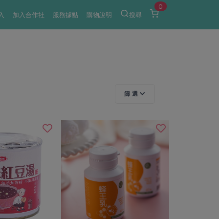
0
入
加入合作社
服務據點
購物說明
搜尋
篩 選