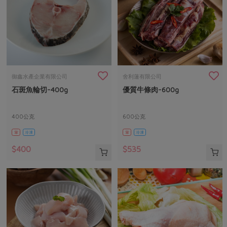
御鑫水產企業有限公司
舍利蓮有限公司
石斑魚輪切-400g
優質牛條肉-600g
400公克
600公克
葷
冷凍
葷
冷凍
$400
$535