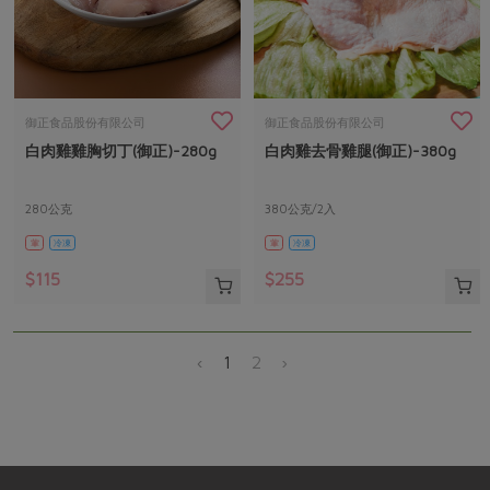
御正食品股份有限公司
御正食品股份有限公司
白肉雞雞胸切丁(御正)-280g
白肉雞去骨雞腿(御正)-380g
280公克
380公克/2入
葷
冷凍
葷
冷凍
$115
$255
‹
1
2
›