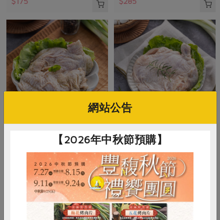
$175
$285
網站公告
御正食品股份有限公司
御正食品股份有限公司
【2026年中秋節預購】
泰式香茅醃漬雞腿排(御
經典原味醃漬雞腿排(御
正)-200g/包
正)-200g/包
200公克
200公克
葷
冷凍
葷
冷凍
$128
$128