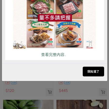
惜食
RPET
食譜
減硝酸鹽
雞蛋
食安
共同購買
查看完整內容..
責生有限公司
鑫溶實業股份有限公司
鱸魚高湯(責生)-500g
馬舌鰈(扁鱈)-有肚洞-660g
我知道了
500公克
660公克/2片(含包冰率10~12%)
葷
冷凍
葷
冷凍
$120
$445