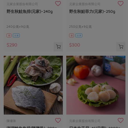
畜產肉類
水產
廚房瑜伽
元家企業股份有限公司
元家企業股份有限公司
合作25-經典快閃最後一週
野生秋鮭魚排(元家)-240g
野生秋鮭菲力(元家)-250g
水畜加工品
料理方式
產品檢驗
合作25-精選產品第四彈
關注議題
烘焙．點心
自主把關
240公克±9公克
250公克±9公克
合作25-精選產品第三彈
調理食材・點心
減硝酸鹽
惜食
醬料
葷
冷凍
葷
冷凍
檢驗報告
更多當季產品
調味醬料/南北貨
烘焙
非基改運動
支持本土農糧
湯品．鍋物
$290
$300
硝酸鹽檢驗
休閒零嘴
沖泡飲品
廢核運動
能源議題
漬物
議題活動
保健食品
減添加物
減塑減廢
涼拌沙拉
社員權益
主婦聯盟X樂齡網特約優惠案
公益金
食農教育
飲品
居家好物
合作社法規
30%rPET紅烏龍茶
更多議題
美妝保養
個人清潔
社務專區
2024農業發展計畫年度報告
主題食譜
生活者e週報
家庭清潔
織品
選舉專區
更多議題活動
異國料理
日用品
圖書禮品
綠主張月刊
年菜食譜
防災用品
最新消息
把最好的台灣味帶回家！
陳瓊珠
元家企業股份有限公司
典藏閱覽室
養身食補