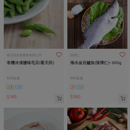
看天田友善農食有限公司
張博仁
有機冷凍鹽味毛豆(看天田)
海水金目鱸魚(張博仁)-300g
500公克
300公克
全素
冷凍
葷
冷凍
$145
$160