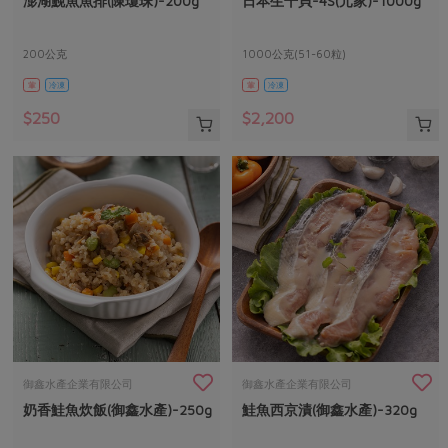
澎湖鮸魚魚排(陳瓊珠)-200g
日本生干貝-4S(元家)-1000g
媒體報導
最新產品
節慶大餐
下載專區
200公克
1000公克(51-60粒)
優惠專區
葷
冷凍
葷
冷凍
高麗菜海鮮煎餅
地區活動
素食專區
$250
$2,200
社務會議
地區活動
樂齡友善
活動報下載
御鑫水產企業有限公司
御鑫水產企業有限公司
奶香鮭魚炊飯(御鑫水產)-250g
鮭魚西京漬(御鑫水產)-320g