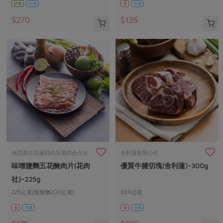
奶素
冷凍
葷
冷凍
$270
$135
保證責任花蓮縣肉品運銷合作社
舍利蓮有限公司
味噌鹽麴五花醃肉片(花肉
優質牛腱切塊(舍利蓮)-300g
社)-225g
225公克(固形物200公克)
300公克
葷
冷凍
葷
冷凍