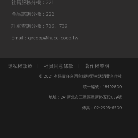
社籍服務分機：221
產品諮詢分機：222
訂單查詢分機：736、739
Email：gncoop@hucc-coop.tw
隱私權政策
|
社員同意條款
|
著作權聲明
|
© 2021 有限責任台灣主婦聯盟生活消費合作社
|
統一編號：18492800
|
地址：241新北市三重區重新路五段639號
|
傳真：02-2995-6500