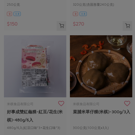
250公克
320公克(含固形量240公克)
葷
冷凍
葷
冷凍
$150
$270
米棋食品有限公司
米棋食品有限公司
好事成雙紅龜粿-紅豆/花生(米
菜脯米草仔粿(米棋)-300g/3入
棋)-480g/6入
480g/6入(紅豆口味*3+花生口味*3)
300公克(100公克x3入)