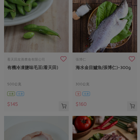
看天田友善農食有限公司
張博仁
有機冷凍鹽味毛豆(看天田)
海水金目鱸魚(張博仁)-300g
500公克
300公克
全素
冷凍
葷
冷凍
$145
$160