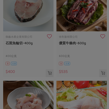
御鑫水產企業有限公司
舍利蓮有限公司
石斑魚輪切-400g
優質牛條肉-600g
400公克
600公克
葷
冷凍
葷
冷凍
$400
$535