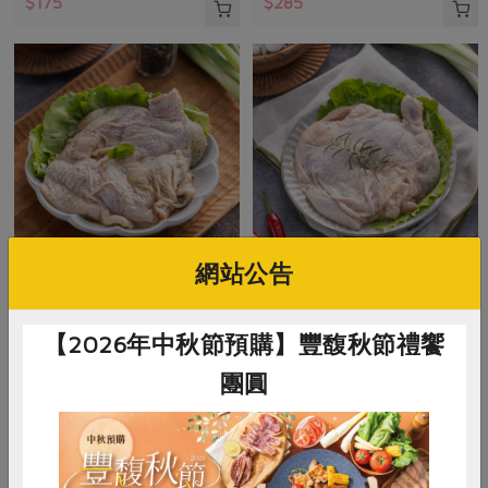
$175
$285
網站公告
御正食品股份有限公司
御正食品股份有限公司
泰式香茅醃漬雞腿排(御
經典原味醃漬雞腿排(御
【2026年中秋節預購】豐馥秋節禮饗
正)-200g/包
正)-200g/包
團圓
200公克
200公克
葷
冷凍
葷
冷凍
$128
$128