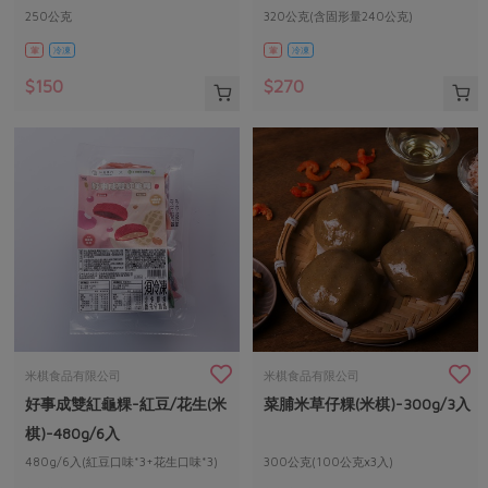
250公克
320公克(含固形量240公克)
葷
冷凍
葷
冷凍
$150
$270
米棋食品有限公司
米棋食品有限公司
好事成雙紅龜粿-紅豆/花生(米
菜脯米草仔粿(米棋)-300g/3入
棋)-480g/6入
480g/6入(紅豆口味*3+花生口味*3)
300公克(100公克x3入)