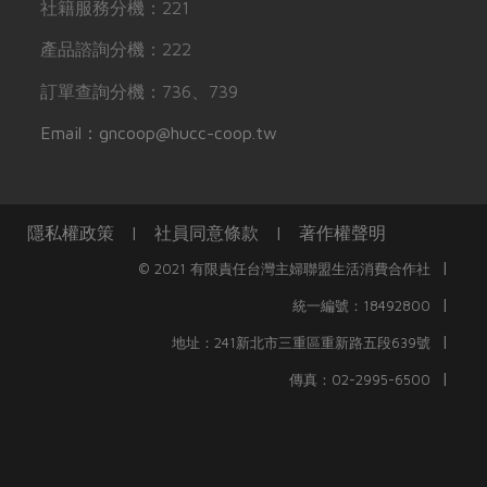
社籍服務分機：221
產品諮詢分機：222
訂單查詢分機：736、739
Email：gncoop@hucc-coop.tw
隱私權政策
|
社員同意條款
|
著作權聲明
|
© 2021 有限責任台灣主婦聯盟生活消費合作社
|
統一編號：18492800
|
地址：241新北市三重區重新路五段639號
|
傳真：02-2995-6500