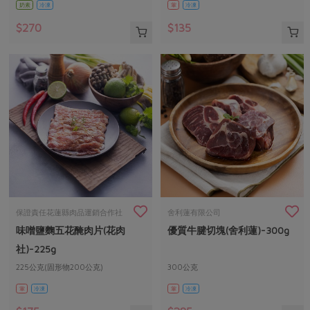
奶素
冷凍
葷
冷凍
$270
$135
保證責任花蓮縣肉品運銷合作社
舍利蓮有限公司
味噌鹽麴五花醃肉片(花肉
優質牛腱切塊(舍利蓮)-300g
社)-225g
225公克(固形物200公克)
300公克
葷
冷凍
葷
冷凍