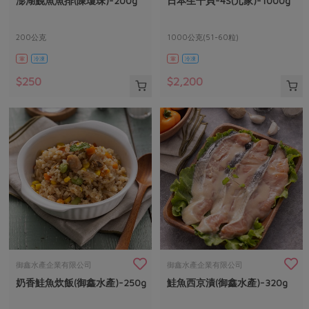
澎湖鮸魚魚排(陳瓊珠)-200g
日本生干貝-4S(元家)-1000g
媒體報導
最新產品
節慶大餐
下載專區
200公克
1000公克(51-60粒)
優惠專區
葷
冷凍
葷
冷凍
高麗菜海鮮煎餅
地區活動
素食專區
$250
$2,200
社務會議
地區活動
樂齡友善
活動報下載
御鑫水產企業有限公司
御鑫水產企業有限公司
奶香鮭魚炊飯(御鑫水產)-250g
鮭魚西京漬(御鑫水產)-320g