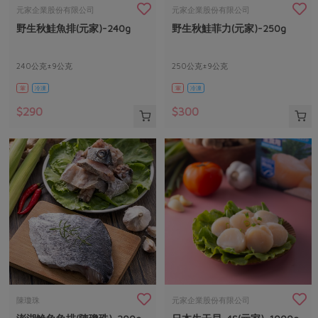
畜產肉類
水產
廚房瑜伽
元家企業股份有限公司
元家企業股份有限公司
合作25-經典快閃最後一週
野生秋鮭魚排(元家)-240g
野生秋鮭菲力(元家)-250g
水畜加工品
料理方式
產品檢驗
合作25-精選產品第四彈
關注議題
烘焙．點心
自主把關
240公克±9公克
250公克±9公克
合作25-精選產品第三彈
調理食材・點心
減硝酸鹽
惜食
醬料
葷
冷凍
葷
冷凍
檢驗報告
更多當季產品
調味醬料/南北貨
烘焙
非基改運動
支持本土農糧
湯品．鍋物
$290
$300
硝酸鹽檢驗
休閒零嘴
沖泡飲品
廢核運動
能源議題
漬物
議題活動
保健食品
減添加物
減塑減廢
涼拌沙拉
社員權益
主婦聯盟X樂齡網特約優惠案
公益金
食農教育
飲品
居家好物
合作社法規
30%rPET紅烏龍茶
更多議題
美妝保養
個人清潔
社務專區
2024農業發展計畫年度報告
主題食譜
生活者e週報
家庭清潔
織品
選舉專區
更多議題活動
異國料理
日用品
圖書禮品
綠主張月刊
年菜食譜
防災用品
最新消息
把最好的台灣味帶回家！
陳瓊珠
元家企業股份有限公司
典藏閱覽室
養身食補