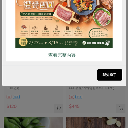
惜食
RPET
食譜
減硝酸鹽
雞蛋
食安
共同購買
查看完整內容..
責生有限公司
鑫溶實業股份有限公司
鱸魚高湯(責生)-500g
馬舌鰈(扁鱈)-有肚洞-660g
我知道了
500公克
660公克/2片(含包冰率10~12%)
葷
冷凍
葷
冷凍
$120
$445