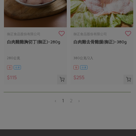
御正食品股份有限公司
御正食品股份有限公司
白肉雞雞胸切丁(御正)-280g
白肉雞去骨雞腿(御正)-380g
280公克
380公克/2入
葷
冷凍
葷
冷凍
$115
$255
‹
1
2
›