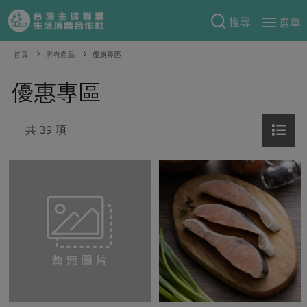
搜尋
選單
產品分類
首頁
所有產品
優惠專區
當季蔬果
食譜料理
優惠專區
一籃菜
當令水果
食材
特別企畫
芽苗類
共 39 項
蕈菇類
米食
預購活動
綠主張
辛香料類
麵食
把最好的台灣味帶回家！
觀點文章
關於合作社
肉食
奶蛋豆・五穀
防災用品預購圓滿結束
主婦食堂
一籃菜真心話
海鮮
蛋
乳製品
認識合作社
重要公告
2026年端午節預購圓滿結束
社內大小事
合作聯合國
常備菜
豆製品
米麵雜糧
關於我們
更多預購活動
產品故事
生活提案
蔬食
合作社組織
肉品・水產
樂齡生活
親子食育
蛋料理
當季產品
員工與求才