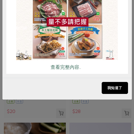
惜食
RPET
食譜
減硝酸鹽
雞蛋
食安
共同購買
查看完整內容..
正康食品有限公司
青葉食品工業股份有限公司
Jacksoy黑豆奶330ml
滷雪蓮子(青葉)-170g
我知道了
330毫升
160公克(含固形量100公克)
全素
常溫
全素
常溫
$20
$28