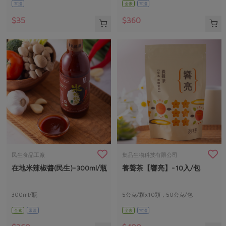
常溫
全素
常溫
$35
$360
民生食品工廠
集品生物科技有限公司
在地米辣椒醬(民生)-300ml/瓶
養聲茶【響亮】-10入/包
300ml/瓶
5公克/顆x10顆，50公克/包
全素
常溫
全素
常溫