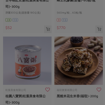
古早味紅豆湯(松葉美食有限公
蜂王乳膠囊(昱倫)-60顆/瓶
媒體報導
最新產品
節慶大餐
司)-300g
下載專區
淨重300公克(固形量180公克)
560mg/粒，60粒/瓶
優惠專區
全素
常溫
葷
常溫
高麗菜海鮮煎餅
地區活動
素食專區
$52
$770
社務會議
地區活動
樂齡友善
活動報下載
松葉美食有限公司
福瑄實業有限公司
桂圓八寶粥(松葉美食有限公
黑糙米花生米香(福瑄)-200g
司)-300g