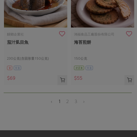
鰻鄉企業社
鴻福食品工廠股份有限公司
茄汁虱目魚
海苔煎餅
230公克(含固形量150公克)
150公克
葷
常溫
奶蛋素
常溫
$69
$55
‹
1
2
3
›