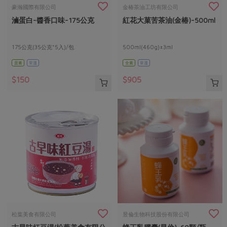
畜產肉類
水產
廚房瑜伽
豪瀚國際有限公司
金椿茶油工坊有限公司
合作25-經典快閃最後一週
滷蛋白-醬香口味-175公克
紅花大菓苦茶油(金椿)-500ml
水畜加工品
料理方式
產品檢驗
合作25-精選產品第四彈
關注議題
烘焙．點心
自主把關
175公克(35公克*5入)/包
500ml(460g)±3ml
合作25-精選產品第三彈
調理食材・點心
減硝酸鹽
惜食
醬料
蛋素
常溫
全素
常溫
檢驗報告
更多當季產品
調味醬料/南北貨
烘焙
非基改運動
支持本土農糧
湯品．鍋物
$150
$905
硝酸鹽檢驗
休閒零嘴
沖泡飲品
廢核運動
能源議題
漬物
議題活動
保健食品
減添加物
減塑減廢
涼拌沙拉
社員權益
主婦聯盟X樂齡網特約優惠案
公益金
食農教育
飲品
居家好物
合作社法規
30%rPET紅烏龍茶
更多議題
美妝保養
個人清潔
社務專區
2024農業發展計畫年度報告
主題食譜
生活者e週報
家庭清潔
織品
選舉專區
更多議題活動
異國料理
日用品
圖書禮品
綠主張月刊
年菜食譜
防災用品
最新消息
把最好的台灣味帶回家！
松葉美食有限公司
昱倫生物科技股份有限公司
典藏閱覽室
養身食補