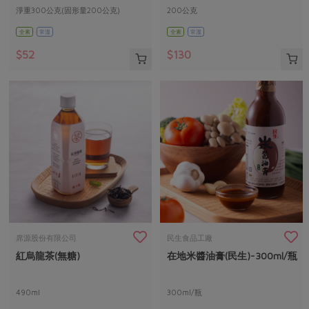
淨重300公克(固形量200公克)
200公克
全素
常溫
全素
常溫
$52
$130
席源股份有限公司
民生食品工廠
紅烏龍茶(無糖)
在地米醬油膏(民生)-300ml/瓶
490ml
300ml/瓶