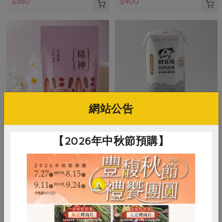
$360
$400
網站公告
集品生物科技有限公司
慕渴股份有限公司
【2026年中秋節預購】
元氣茶【精神】-10入/包
鮮乳坊100%生乳保久乳
5公克/顆x10顆，50公克/包
200毫升/瓶
全素
常溫
奶素
常溫
$480
$38