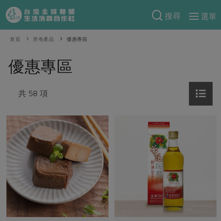
搜尋
選單
產品分類
首頁
所有產品
優惠專區
當季蔬果
食譜料理
優惠專區
一籃菜
當令水果
食材
特別企畫
芽苗類
共 58 項
蕈菇類
米食
預購活動
綠主張
辛香料類
麵食
把最好的台灣味帶回家！
觀點文章
關於合作社
肉食
奶蛋豆・五穀
防災用品預購圓滿結束
主婦食堂
一籃菜真心話
海鮮
蛋
乳製品
認識合作社
重要公告
2026年端午節預購圓滿結束
社內大小事
合作聯合國
常備菜
豆製品
米麵雜糧
關於我們
更多預購活動
產品故事
生活提案
蔬食
合作社組織
肉品・水產
樂齡生活
親子食育
蛋料理
當季產品
員工與求才