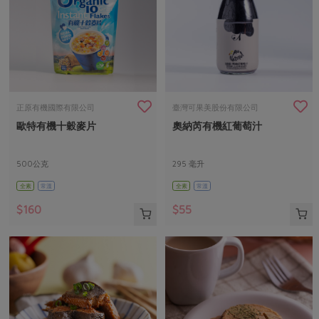
正原有機國際有限公司
臺灣可果美股份有限公司
歐特有機十穀麥片
奧納芮有機紅葡萄汁
500公克
295 毫升
全素
常溫
全素
常溫
$160
$55