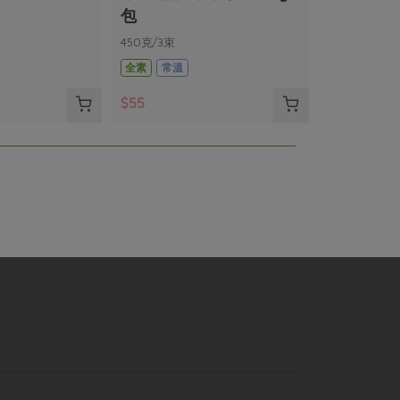
包
450克/3束
全素
常溫
$55