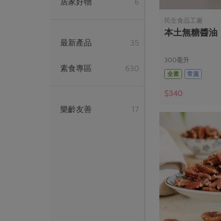
居家好物
6
民生食品工廠
本土無糖醬油
最新產品
35
300毫升
素食專區
630
全素
常溫
$340
樂齡友善
17