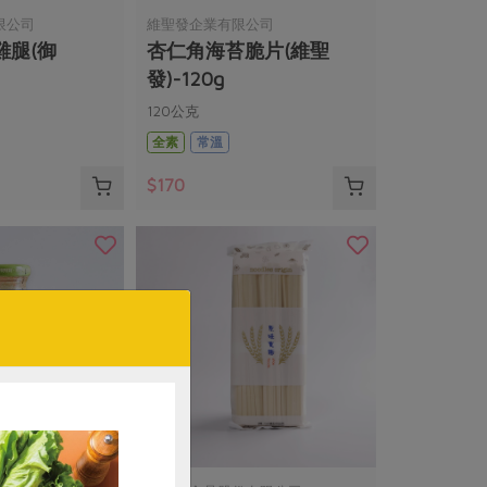
限公司
維聖發企業有限公司
雞腿(御
杏仁角海苔脆片(維聖
發)-120g
120公克
全素
常溫
$170