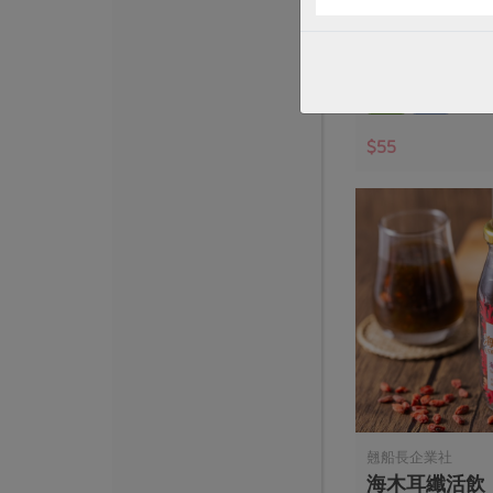
原味細麵(麵本家
包
450克/3束
全素
常溫
$55
翹船長企業社
海木耳纖活飲