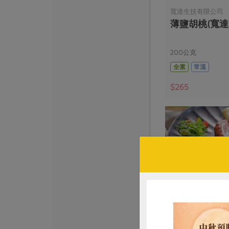
寬達生技有限公司
薄鹽胡桃(寬達)
200公克
全素
常溫
$265