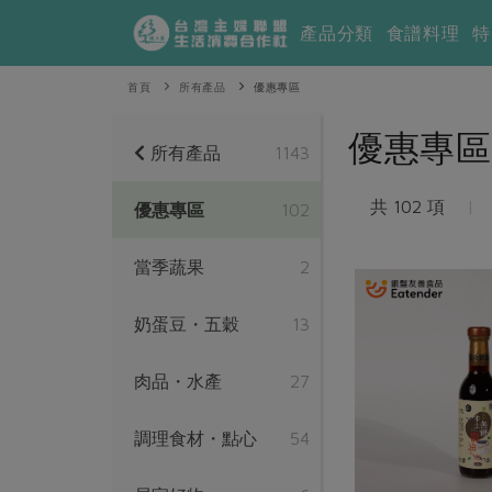
產品分類
食譜料理
特
首頁
所有產品
優惠專區
優惠專區
所有產品
1143
共 102 項
|
優惠專區
102
當季蔬果
2
奶蛋豆・五穀
13
肉品・水產
27
調理食材・點心
54