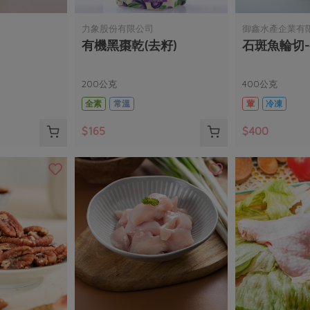
力象股份有限公司
御鑫水產企業有
有機黑棗乾(去籽)
石斑魚輪切-4
200公克
400公克
全素
常溫
葷
冷凍
$165
$400