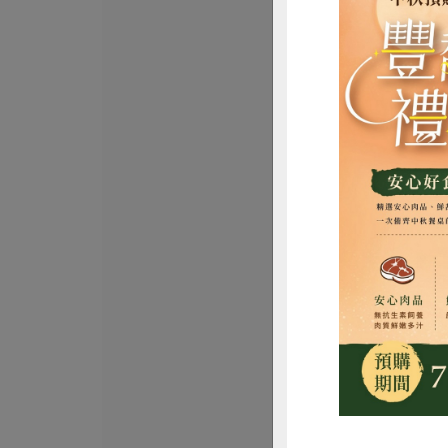
保證責任花蓮縣肉
蒜味香腸
300公克/6入
葷
冷凍
$200
惜
麵本家食品股份有