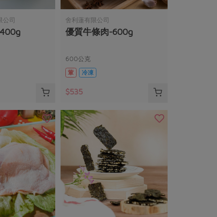
限公司
舍利蓮有限公司
00g
優質牛條肉-600g
600公克
葷
冷凍
$535