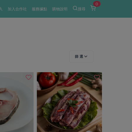
0
入
加入合作社
服務據點
購物說明
搜尋
篩 選