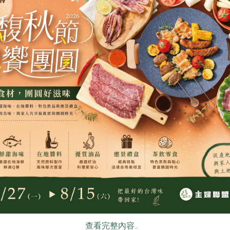
品運銷合作社
保證責任花蓮縣肉品運銷合作社
臺灣可果美股份
原味香腸
奧納芮有機
果美)-295m
300公克/6入
295ml
葷
冷凍
全素
常溫
$200
$55
食
RPET
食譜
減硝酸鹽
雞蛋
食安
共同
限公司
張博仁
豐喜食品股份有
查看完整內容..