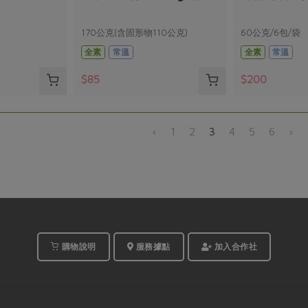
170公克(含固形物110公克)
60公克/6包/袋
全素
常溫
全素
常溫
$85
$200
‹
1
2
3
4
5
6
›
購物說明
服務據點
加入合作社