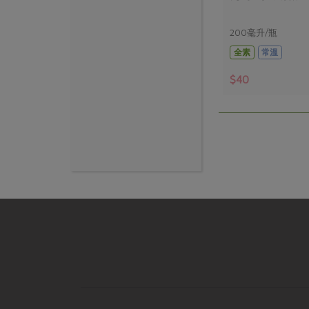
200毫升/瓶
全素
常溫
$40