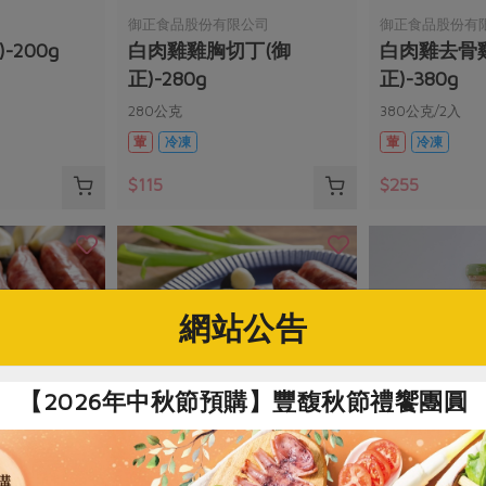
御正食品股份有限公司
御正食品股份有
-200g
白肉雞雞胸切丁(御
白肉雞去骨
正)-280g
正)-380g
280公克
380公克/2入
葷
冷凍
葷
冷凍
$115
$255
網站公告
【2026年中秋節預購】豐馥秋節禮饗團圓