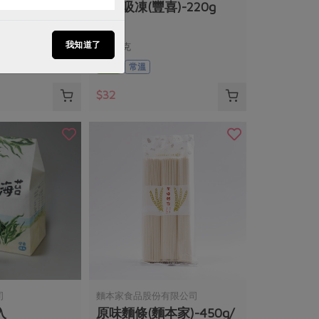
喜)-130g
黃梅吸凍(豐喜)-220g
我知道了
220公克
全素
常溫
$32
司
麵本家食品股份有限公司
入
原味麵條(麵本家)-450g/