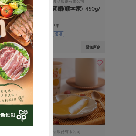
有限公司
麵本家食品股份有限公司
番茄汁(台灣可
原味寬麵(麵本家)-450g/
l/瓶
包
450克/3束
全素
常溫
$55
暫無庫存
購買
限公司
豐喜食品股份有限公司