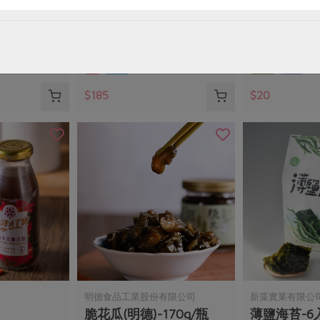
)-450g/
海水金目鱸魚排(張博
紫蘇梅果凍(豐
仁)-200g
200公克
130公克
葷
冷凍
全素
常溫
$185
$20
明德食品工業股份有限公司
新藻實業有限公
脆花瓜(明德)-170g/瓶
薄鹽海苔-6