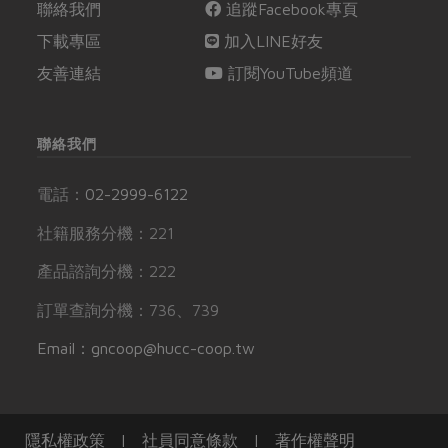
聯絡我們
追蹤Facebook專頁
下載專區
加入LINE好友
友善連結
訂閱YouTube頻道
聯絡我們
電話：
02-2999-6122
社籍服務分機：221
產品諮詢分機：222
訂單查詢分機：736、739
Email：gncoop@hucc-coop.tw
隱私權政策
|
社員同意條款
|
著作權聲明