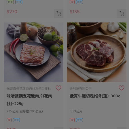
奶素
冷凍
葷
冷凍
$270
$135
保證責任花蓮縣肉品運銷合作社
舍利蓮有限公司
味噌鹽麴五花醃肉片(花肉
優質牛腱切塊(舍利蓮)-300g
社)-225g
225公克(固形物200公克)
300公克
葷
冷凍
葷
冷凍