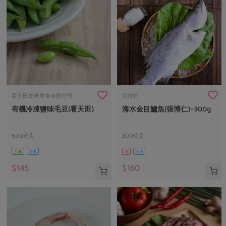
看天田友善農食有限公司
張博仁
有機冷凍鹽味毛豆(看天田)
海水金目鱸魚(張博仁)-300g
500公克
300公克
全素
冷凍
葷
冷凍
$145
$160