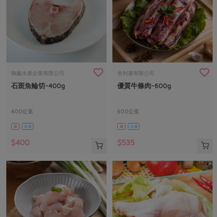
御鑫水產企業有限公司
舍利蓮有限公司
石斑魚輪切-400g
優質牛條肉-600g
400公克
600公克
葷
冷凍
葷
冷凍
$400
$535