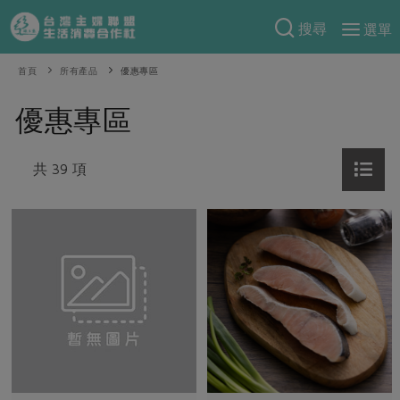
搜尋
選單
產品分類
首頁
所有產品
優惠專區
當季蔬果
食譜料理
優惠專區
一籃菜
當令水果
食材
特別企畫
芽苗類
共 39 項
蕈菇類
米食
預購活動
綠主張
辛香料類
麵食
把最好的台灣味帶回家！
觀點文章
關於合作社
肉食
奶蛋豆・五穀
防災用品預購圓滿結束
主婦食堂
一籃菜真心話
海鮮
蛋
乳製品
認識合作社
重要公告
2026年端午節預購圓滿結束
社內大小事
合作聯合國
常備菜
豆製品
米麵雜糧
關於我們
更多預購活動
產品故事
生活提案
蔬食
合作社組織
肉品・水產
樂齡生活
親子食育
蛋料理
當季產品
員工與求才