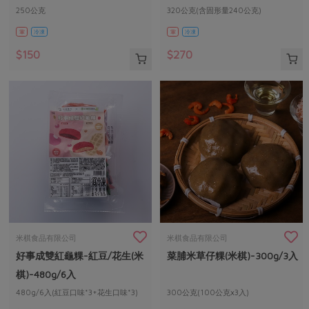
250公克
320公克(含固形量240公克)
葷
冷凍
葷
冷凍
$150
$270
米棋食品有限公司
米棋食品有限公司
好事成雙紅龜粿-紅豆/花生(米
菜脯米草仔粿(米棋)-300g/3入
棋)-480g/6入
480g/6入(紅豆口味*3+花生口味*3)
300公克(100公克x3入)