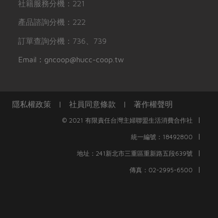
社籍服務分機：221
產品諮詢分機：222
訂單查詢分機：736、739
Email：gncoop@hucc-coop.tw
隱私權政策
|
社員同意條款
|
著作權聲明
|
© 2021 有限責任台灣主婦聯盟生活消費合作社
|
統一編號：18492800
|
地址：241新北市三重區重新路五段639號
|
傳真：02-2995-6500