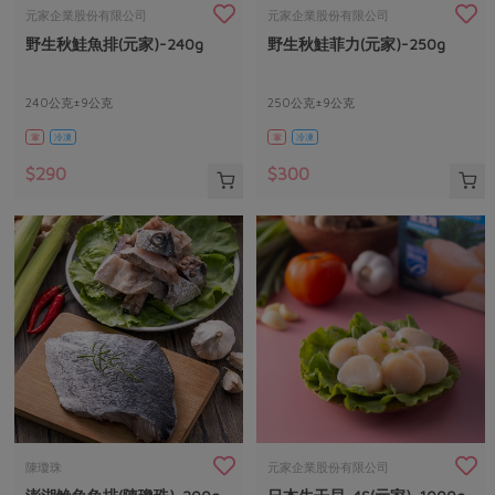
畜產肉類
水產
廚房瑜伽
元家企業股份有限公司
元家企業股份有限公司
傳到心坎裡，誠心又澎派
野生秋鮭魚排(元家)-240g
野生秋鮭菲力(元家)-250g
水畜加工品
料理方式
產品檢驗
合作25-經典快閃最後一週
關注議題
烘焙．點心
自主把關
240公克±9公克
250公克±9公克
合作25-精選產品第四彈
調理食材・點心
減硝酸鹽
惜食
醬料
葷
冷凍
葷
冷凍
檢驗報告
更多當季產品
調味醬料/南北貨
烘焙
非基改運動
支持本土農糧
湯品．鍋物
$290
$300
硝酸鹽檢驗
休閒零嘴
沖泡飲品
廢核運動
能源議題
漬物
議題活動
保健食品
減添加物
減塑減廢
涼拌沙拉
社員權益
主婦聯盟X樂齡網特約優惠案
公益金
食農教育
飲品
居家好物
合作社法規
30%rPET紅烏龍茶
更多議題
美妝保養
個人清潔
社務專區
2024農業發展計畫年度報告
主題食譜
生活者e週報
家庭清潔
織品
選舉專區
更多議題活動
異國料理
日用品
圖書禮品
綠主張月刊
年菜食譜
防災用品
最新消息
傳到心坎裡，誠心又澎派
陳瓊珠
元家企業股份有限公司
典藏閱覽室
養身食補