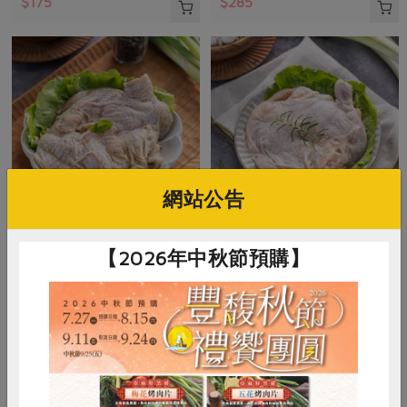
$175
$285
網站公告
御正食品股份有限公司
御正食品股份有限公司
【2026年中秋節預購】
泰式香茅醃漬雞腿排(御
經典原味醃漬雞腿排(御
正)-200g/包
正)-200g/包
200公克
200公克
葷
冷凍
葷
冷凍
$128
$128