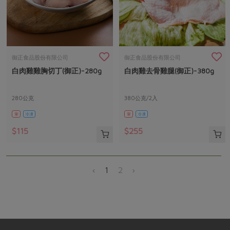
御正食品股份有限公司
御正食品股份有限公司
白肉雞雞胸切丁(御正)-280g
白肉雞去骨雞腿(御正)-380g
280公克
380公克/2入
葷
冷凍
葷
冷凍
$115
$255
‹
1
2
›