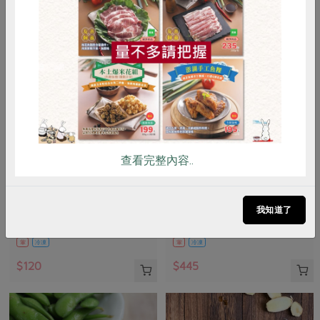
惜食
RPET
食譜
減硝酸鹽
雞蛋
食安
共同購買
查看完整內容..
責生有限公司
鑫溶實業股份有限公司
鱸魚高湯(責生)-500g
馬舌鰈(扁鱈)-有肚洞-660g
我知道了
500公克
660公克/2片(含包冰率10~12%)
葷
冷凍
葷
冷凍
$120
$445