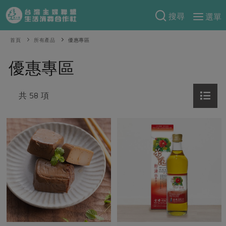
搜尋
選單
產品分類
首頁
所有產品
優惠專區
當季蔬果
食譜料理
優惠專區
一籃菜
當令水果
食材
特別企畫
芽苗類
共 58 項
蕈菇類
米食
預購活動
綠主張
辛香料類
麵食
把最好的台灣味帶回家！
觀點文章
關於合作社
肉食
奶蛋豆・五穀
防災用品預購圓滿結束
主婦食堂
一籃菜真心話
海鮮
蛋
乳製品
認識合作社
重要公告
2026年端午節預購圓滿結束
社內大小事
合作聯合國
常備菜
豆製品
米麵雜糧
關於我們
更多預購活動
產品故事
生活提案
蔬食
合作社組織
肉品・水產
樂齡生活
親子食育
蛋料理
當季產品
員工與求才