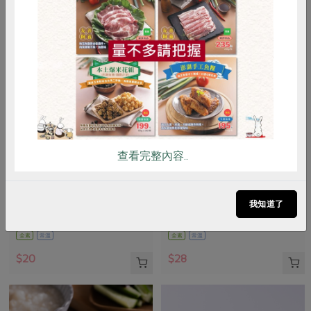
惜食
RPET
食譜
減硝酸鹽
雞蛋
食安
共同購買
查看完整內容..
正康食品有限公司
青葉食品工業股份有限公司
Jacksoy黑豆奶330ml
滷雪蓮子(青葉)-170g
我知道了
330毫升
160公克(含固形量100公克)
全素
常溫
全素
常溫
$20
$28