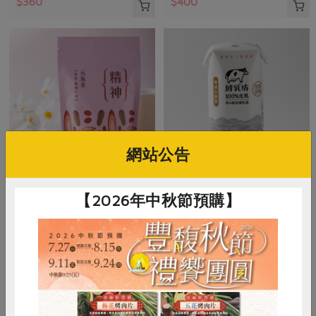
$360
$400
網站公告
集品生物科技有限公司
慕渴股份有限公司
【2026年中秋節預購】
元氣茶【精神】-10入/包
鮮乳坊100%生乳保久乳
5公克/顆x10顆，50公克/包
200毫升/瓶
全素
常溫
奶素
常溫
$480
$38