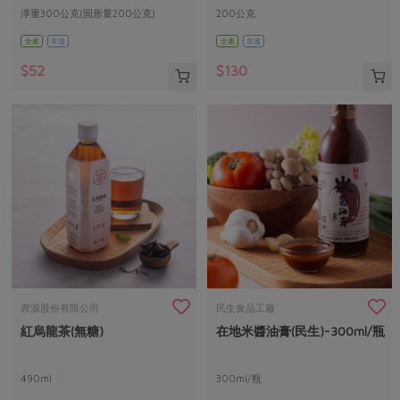
淨重300公克(固形量200公克)
200公克
全素
常溫
全素
常溫
$52
$130
席源股份有限公司
民生食品工廠
紅烏龍茶(無糖)
在地米醬油膏(民生)-300ml/瓶
490ml
300ml/瓶