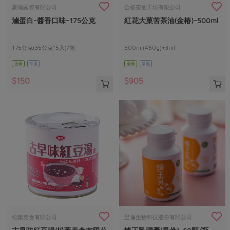
畜產肉類
水產
廚房瑜伽
豪瀚國際有限公司
金椿茶油工坊有限公司
合作25-經典快閃最後一週
滷蛋白-醬香口味-175公克
紅花大菓苦茶油(金椿)-500ml
水畜加工品
料理方式
產品檢驗
合作25-精選產品第四彈
關注議題
烘焙．點心
自主把關
175公克(35公克*5入)/包
500ml(460g)±3ml
合作25-精選產品第三彈
調理食材・點心
減硝酸鹽
惜食
醬料
蛋素
常溫
全素
常溫
檢驗報告
更多當季產品
調味醬料/南北貨
烘焙
非基改運動
支持本土農糧
湯品．鍋物
$150
$905
硝酸鹽檢驗
休閒零嘴
沖泡飲品
廢核運動
能源議題
漬物
議題活動
保健食品
減添加物
減塑減廢
涼拌沙拉
社員權益
主婦聯盟X樂齡網特約優惠案
公益金
食農教育
飲品
居家好物
合作社法規
30%rPET紅烏龍茶
更多議題
美妝保養
個人清潔
社務專區
2024農業發展計畫年度報告
主題食譜
生活者e週報
家庭清潔
織品
選舉專區
更多議題活動
異國料理
日用品
圖書禮品
綠主張月刊
年菜食譜
防災用品
最新消息
把最好的台灣味帶回家！
松葉美食有限公司
昱倫生物科技股份有限公司
典藏閱覽室
養身食補