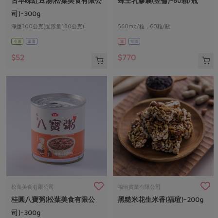
古早味紅豆湯(松葉美食有限公
蜂王乳膠囊(昱倫)-60顆/瓶
媒體報導
最新產品
節慶大餐
司)-300g
下載專區
淨重300公克(固形量180公克)
560mg/粒，60粒/瓶
優惠專區
全素
常溫
葷
常溫
高麗菜海鮮煎餅
地區活動
素食專區
$52
$770
社務會議
地區活動
樂齡友善
活動報下載
松葉美食有限公司
福瑄實業有限公司
桂圓八寶粥(松葉美食有限公
黑糙米花生米香(福瑄)-200g
司)-300g