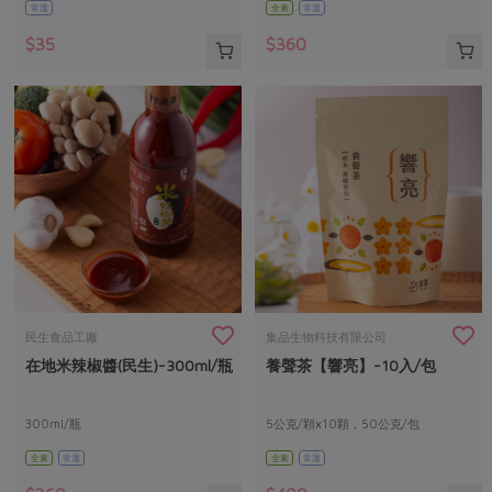
常溫
全素
常溫
$35
$360
民生食品工廠
集品生物科技有限公司
在地米辣椒醬(民生)-300ml/瓶
養聲茶【響亮】-10入/包
300ml/瓶
5公克/顆x10顆，50公克/包
全素
常溫
全素
常溫