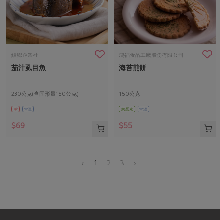
鰻鄉企業社
鴻福食品工廠股份有限公司
茄汁虱目魚
海苔煎餅
230公克(含固形量150公克)
150公克
葷
常溫
奶蛋素
常溫
$69
$55
‹
1
2
3
›