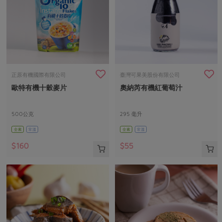
正原有機國際有限公司
臺灣可果美股份有限公司
歐特有機十穀麥片
奧納芮有機紅葡萄汁
500公克
295 毫升
全素
常溫
全素
常溫
$160
$55