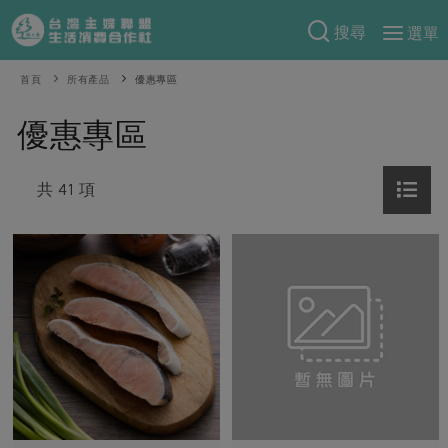
搜尋
選單
產品分類
首頁
所有產品
優惠專區
當季蔬果
食譜料理
優惠專區
一籃菜
當令水果
食材
特別企畫
芽苗類
共 41 項
蕈菇類
米食
預購活動
綠主張
辛香料類
麵食
把最好的台灣味帶回家！
觀點文章
關於合作社
肉食
奶蛋豆・五穀
防災用品預購圓滿結束
主婦食堂
一籃菜真心話
海鮮
蛋
乳製品
認識合作社
重要公告
2026年端午節預購圓滿結束
社內大小事
合作聯合國
常備菜
豆製品
米麵雜糧
關於我們
更多預購活動
產品故事
生活提案
蔬食
合作社組織
肉品・水產
樂齡生活
親子食育
蛋料理
當季產品
員工與求才