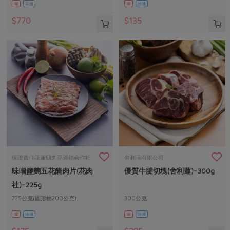
葷
常溫
葷
冷凍
$770
$135
保證責任花蓮縣肉品運銷合作社
舍利蓮有限公司
味噌鹽麴五花醃肉片(花肉
優質牛腱切塊(舍利蓮)-300g
社)-225g
225公克(固形物200公克)
300公克
葷
冷凍
葷
冷凍