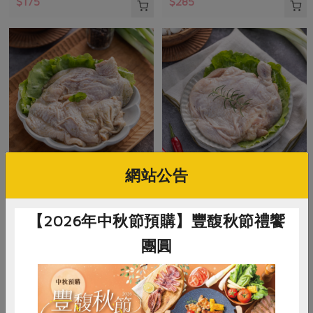
$175
$285
網站公告
御正食品股份有限公司
御正食品股份有限公司
泰式香茅醃漬雞腿排(御
經典原味醃漬雞腿排(御
【2026年中秋節預購】豐馥秋節禮饗
正)-200g/包
正)-200g/包
團圓
200公克
200公克
葷
冷凍
葷
冷凍
$128
$128