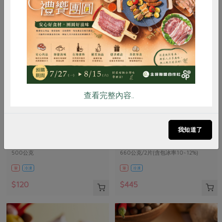
惜食
RPET
食譜
減硝酸鹽
雞蛋
食安
共同購買
查看完整內容..
責生有限公司
鑫溶實業股份有限公司
鱸魚高湯(責生)-500g
馬舌鰈(扁鱈)-有肚洞-660g
我知道了
500公克
660公克/2片(含包冰率10~12%)
葷
冷凍
葷
冷凍
$120
$445