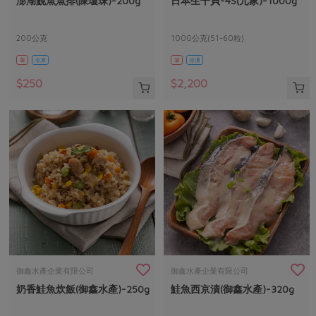
澎湖鮸魚魚排(陳瓊珠)-200g
日本生干貝-4S(元家)-1000g
媒體報導
最新產品
節慶大餐
下載專區
200公克
1000公克(51-60粒)
優惠專區
葷
冷凍
葷
冷凍
高麗菜海鮮煎餅
地區活動
素食專區
$250
$2,200
社務會議
地區活動
樂齡友善
活動報下載
御鑫水產企業有限公司
御鑫水產企業有限公司
奶香鮭魚炊飯(御鑫水產)-250g
鮭魚西京漬(御鑫水產)-320g