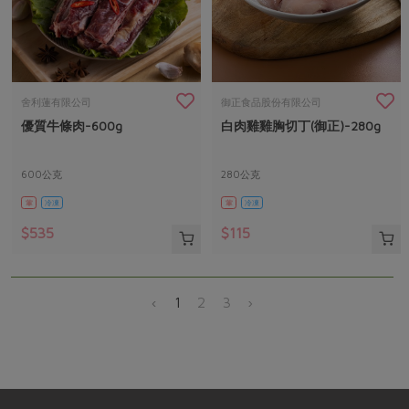
舍利蓮有限公司
御正食品股份有限公司
優質牛條肉-600g
白肉雞雞胸切丁(御正)-280g
600公克
280公克
葷
冷凍
葷
冷凍
$535
$115
‹
1
2
3
›