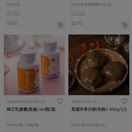
250公克
320公克(含固形量240公克)
葷
冷凍
葷
冷凍
$150
$270
昱倫生物科技股份有限公司
米棋食品有限公司
蜂王乳膠囊(昱倫)-60顆/瓶
菜脯米草仔粿(米棋)-300g/3入
560mg/粒，60粒/瓶
300公克(100公克x3入)