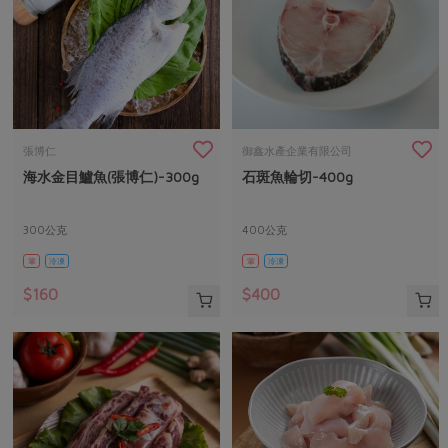
張博仁
御鑫水產企業有限公司
海水金目鱸魚(張博仁)-300g
石斑魚輪切-400g
300公克
400公克
葷
冷凍
葷
冷凍
$160
$400