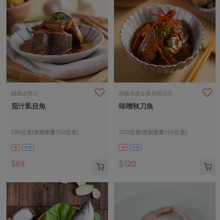
鰻鄉企業社
御鑫水產企業有限公司
茄汁虱目魚
味噌秋刀魚
230公克(含固形量150公克)
200公克(含固形量150公克)
葷
常溫
葷
常溫
$69
$120