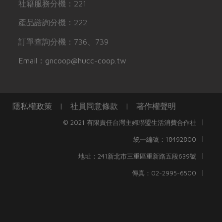
社籍服務分機：221
產品諮詢分機：222
訂單查詢分機：736、739
Email：gncoop@hucc-coop.tw
隱私權政策
|
社員同意條款
|
著作權聲明
|
© 2021 有限責任台灣主婦聯盟生活消費合作社
|
統一編號：18492800
|
地址：241新北市三重區重新路五段639號
|
傳真：02-2995-6500