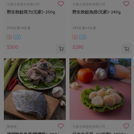
畜產肉類
水產
廚房瑜伽
元家企業股份有限公司
元家企業股份有限公司
合作25-經典快閃最後一週
野生秋鮭菲力(元家)-250g
野生秋鮭魚排(元家)-240g
水畜加工品
料理方式
產品檢驗
合作25-精選產品第四彈
關注議題
烘焙．點心
自主把關
250公克±9公克
240公克±9公克
合作25-精選產品第三彈
調理食材・點心
減硝酸鹽
惜食
醬料
葷
冷凍
葷
冷凍
檢驗報告
更多當季產品
調味醬料/南北貨
烘焙
非基改運動
支持本土農糧
湯品．鍋物
$300
$290
硝酸鹽檢驗
休閒零嘴
沖泡飲品
廢核運動
能源議題
漬物
議題活動
保健食品
減添加物
減塑減廢
涼拌沙拉
社員權益
主婦聯盟X樂齡網特約優惠案
公益金
食農教育
飲品
居家好物
合作社法規
30%rPET紅烏龍茶
更多議題
美妝保養
個人清潔
社務專區
2024農業發展計畫年度報告
主題食譜
生活者e週報
家庭清潔
織品
選舉專區
更多議題活動
異國料理
日用品
圖書禮品
綠主張月刊
年菜食譜
防災用品
最新消息
把最好的台灣味帶回家！
陳瓊珠
元家企業股份有限公司
典藏閱覽室
養身食補