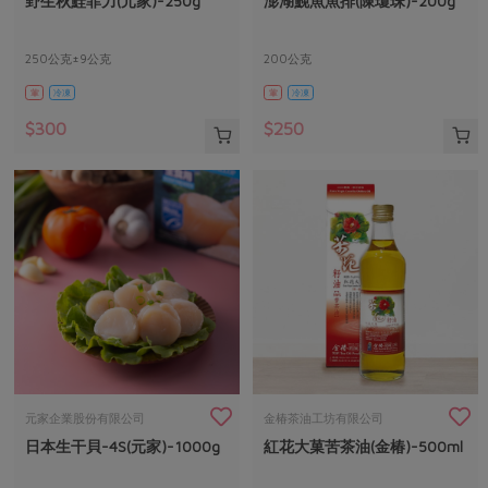
野生秋鮭菲力(元家)-250g
澎湖鮸魚魚排(陳瓊珠)-200g
媒體報導
最新產品
節慶大餐
下載專區
250公克±9公克
200公克
優惠專區
葷
冷凍
葷
冷凍
高麗菜海鮮煎餅
地區活動
素食專區
$300
$250
社務會議
地區活動
樂齡友善
活動報下載
元家企業股份有限公司
金椿茶油工坊有限公司
日本生干貝-4S(元家)-1000g
紅花大菓苦茶油(金椿)-500ml