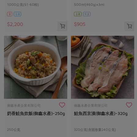
1000公克(51-60粒)
500ml(460g)±3ml
葷
冷凍
全素
常溫
$2,200
$905
御鑫水產企業有限公司
御鑫水產企業有限公司
奶香鮭魚炊飯(御鑫水產)-250g
鮭魚西京漬(御鑫水產)-320g
250公克
320公克(含固形量240公克)