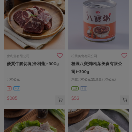
舍利蓮有限公司
松葉美食有限公司
優質牛腱切塊(舍利蓮)-300g
桂圓八寶粥(松葉美食有限公
司)-300g
300公克
淨重300公克(固形量200公克)
葷
冷凍
全素
常溫
$285
$52