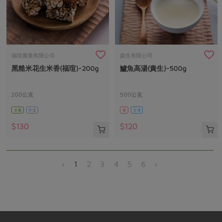
福瑄實業有限公司
責生有限公司
黑糙米花生米香(福瑄)-200g
鱸魚高湯(責生)-500g
200公克
500公克
全素
常溫
葷
冷凍
$130
$120
‹
1
2
3
4
5
6
›