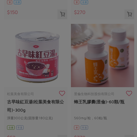
葷
冷凍
葷
冷凍
$150
$270
松葉美食有限公司
昱倫生物科技股份有限公司
古早味紅豆湯(松葉美食有限公
蜂王乳膠囊(昱倫)-60顆/瓶
司)-300g
淨重300公克(固形量180公克)
560mg/粒，60粒/瓶
全素
常溫
葷
常溫