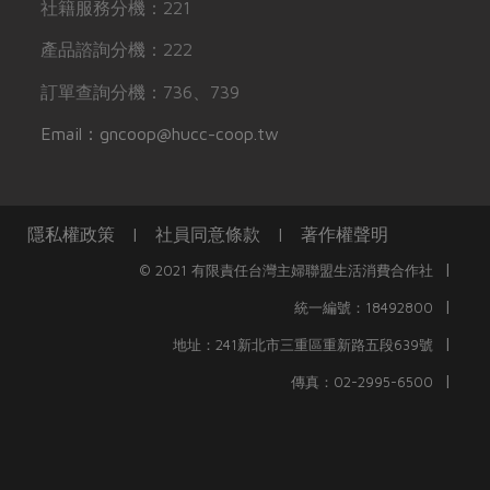
社籍服務分機：221
產品諮詢分機：222
訂單查詢分機：736、739
Email：gncoop@hucc-coop.tw
隱私權政策
|
社員同意條款
|
著作權聲明
|
© 2021 有限責任台灣主婦聯盟生活消費合作社
|
統一編號：18492800
|
地址：241新北市三重區重新路五段639號
|
傳真：02-2995-6500