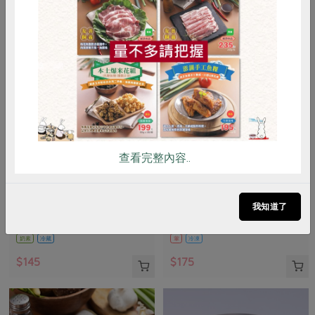
惜食
RPET
食譜
減硝酸鹽
雞蛋
食安
共同購買
查看完整內容..
峻鼎食品股份有限公司
保證責任花蓮縣肉品運銷合作社
本土發酵奶油(無鹽)
味噌鹽麴五花醃肉片(花肉
社)-225g
我知道了
90公克
225公克(固形物200公克)
奶素
冷藏
葷
冷凍
$145
$175