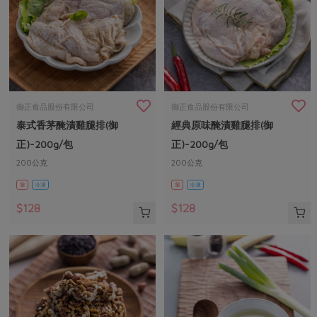
御正食品股份有限公司
御正食品股份有限公司
泰式香茅醃漬雞腿排(御
經典原味醃漬雞腿排(御
正)-200g/包
正)-200g/包
200公克
200公克
葷
冷凍
葷
冷凍
$128
$128