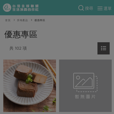
搜尋
選單
產品分類
首頁
所有產品
優惠專區
當季蔬果
食譜料理
優惠專區
一籃菜
當令水果
食材
特別企畫
芽苗類
共 102 項
蕈菇類
米食
預購活動
綠主張
辛香料類
麵食
把最好的台灣味帶回家！
觀點文章
關於合作社
肉食
奶蛋豆・五穀
防災用品預購圓滿結束
主婦食堂
一籃菜真心話
海鮮
蛋
乳製品
認識合作社
重要公告
2026年端午節預購圓滿結束
社內大小事
合作聯合國
常備菜
豆製品
米麵雜糧
關於我們
更多預購活動
產品故事
生活提案
蔬食
合作社組織
肉品・水產
樂齡生活
親子食育
蛋料理
當季產品
員工與求才