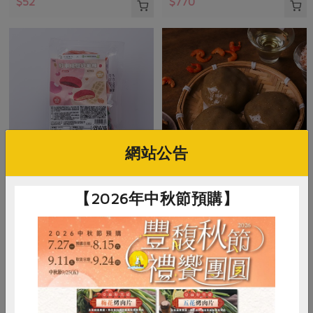
$52
$770
網站公告
米棋食品有限公司
米棋食品有限公司
【2026年中秋節預購】
好事成雙紅龜粿-紅豆/花生(米
菜脯米草仔粿(米棋)-300g/3入
棋)-480g/6入
480g/6入(紅豆口味*3+花生口味*3)
300公克(100公克x3入)
奶素
冷凍
葷
冷凍
$270
$135