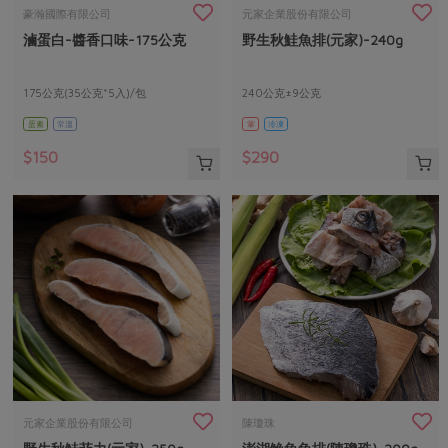
畜產肉類
水產
廚房瑜伽
豪瀚國際有限公司
元家企業股份有限公司
傳到心坎裡，誠心又澎派
滷蛋白-醬香口味-175公克
野生秋鮭魚排(元家)-240g
水畜加工品
料理方式
產品檢驗
合作25-經典快閃最後一週
關注議題
烘焙．點心
自主把關
175公克(35公克*5入)/包
240公克±9公克
合作25-精選產品第四彈
調理食材・點心
減硝酸鹽
惜食
醬料
蛋素
常溫
葷
冷凍
檢驗報告
更多當季產品
調味醬料/南北貨
烘焙
非基改運動
支持本土農糧
湯品．鍋物
$150
$290
硝酸鹽檢驗
休閒零嘴
沖泡飲品
廢核運動
能源議題
漬物
議題活動
保健食品
減添加物
減塑減廢
涼拌沙拉
社員權益
主婦聯盟X樂齡網特約優惠案
公益金
食農教育
飲品
居家好物
合作社法規
30%rPET紅烏龍茶
更多議題
美妝保養
個人清潔
社務專區
2024農業發展計畫年度報告
主題食譜
生活者e週報
家庭清潔
織品
選舉專區
更多議題活動
異國料理
日用品
圖書禮品
綠主張月刊
年菜食譜
防災用品
最新消息
傳到心坎裡，誠心又澎派
元家企業股份有限公司
陳瓊珠
典藏閱覽室
養身食補