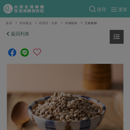
搜尋
選單
產品分類
首頁
所有產品
奶蛋豆・五穀
米麵雜糧
五穀雜糧
當季蔬果
返回列表
食譜料理
一籃菜
當令水果
食材
特別企畫
芽苗類
蕈菇類
米食
預購活動
綠主張
辛香料類
麵食
把最好的台灣味帶回家！
觀點文章
關於合作社
肉食
奶蛋豆・五穀
防災用品預購圓滿結束
主婦食堂
一籃菜真心話
海鮮
蛋
乳製品
認識合作社
重要公告
2026年端午節預購圓滿結束
社內大小事
合作聯合國
常備菜
豆製品
米麵雜糧
關於我們
更多預購活動
產品故事
生活提案
蔬食
合作社組織
肉品・水產
樂齡生活
親子食育
蛋料理
當季產品
員工與求才