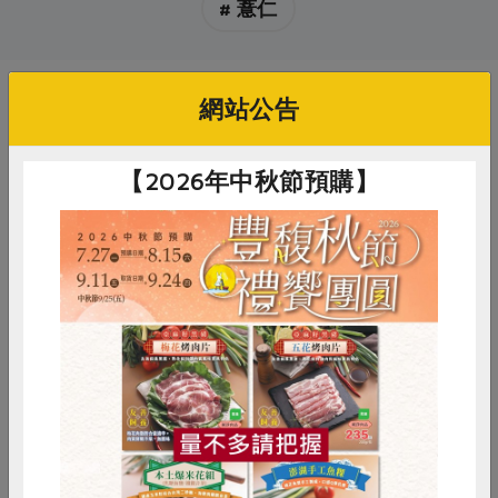
# 薏仁
網站公告
你可能有興趣的產品
【2026年中秋節預購】
惜食
RPET
食譜
減硝酸鹽
主惠實業股份有限公司
主惠實業股份有限公司
黑芝麻粉-100g
白芝麻粒(熟)
雞蛋
食安
共同購買
100公克
200公克