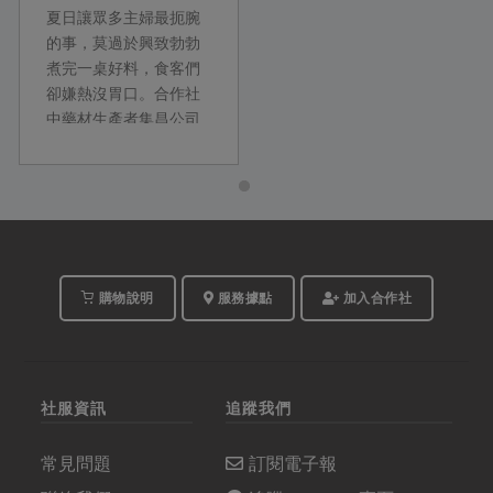
夏日讓眾多主婦最扼腕
的事，莫過於興致勃勃
煮完一桌好料，食客們
卻嫌熱沒胃口。合作社
中藥材生產者集昌公司
（下簡稱集昌）的馬偉
智，設計了三道夏季養
身料理與飲品，鹹甜兼
備、營養豐富，食材更
涵蓋身心障礙者手作的
有機乾燥薑片，料理方
式簡易，讓掌廚人也能
購物說明
服務據點
加入合作社
輕鬆優雅地端出開胃料
理。
社服資訊
追蹤我們
常見問題
訂閱電子報