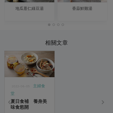
地瓜薏仁綠豆湯
香蒜鮮雞湯
相關文章
主婦食
2022-06-05
堂
夏日食補 養身美
味食慾開