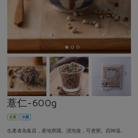
畜產肉類
水產
廚房瑜伽
傳到心坎裡，誠心又澎派
水畜加工品
料理方式
產品檢驗
合作25-經典快閃最後一週
關注議題
烘焙．點心
自主把關
合作25-精選產品第四彈
調理食材・點心
減硝酸鹽
惜食
醬料
檢驗報告
更多當季產品
調味醬料/南北貨
烘焙
非基改運動
支持本土農糧
湯品．鍋物
硝酸鹽檢驗
休閒零嘴
沖泡飲品
廢核運動
能源議題
漬物
議題活動
保健食品
減添加物
減塑減廢
涼拌沙拉
社員權益
主婦聯盟X樂齡網特約優惠案
公益金
食農教育
飲品
居家好物
合作社法規
30%rPET紅烏龍茶
更多議題
美妝保養
個人清潔
社務專區
2024農業發展計畫年度報告
薏仁-600g
主題食譜
生活者e週報
家庭清潔
織品
選舉專區
更多議題活動
異國料理
日用品
圖書禮品
全素
冷藏
綠主張月刊
年菜食譜
防災用品
最新消息
把最好的台灣味帶回家！
生產者為集昌，產地寮國。浸泡後，可煮粥、四神湯。
典藏閱覽室
養身食補