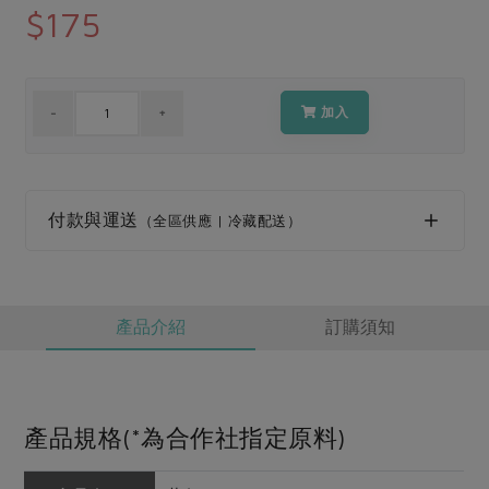
媒體報導
$175
最新產品
節慶大餐
下載專區
優惠專區
高麗菜海鮮煎餅
加入
地區活動
素食專區
社務會議
地區活動
樂齡友善
活動報下載
付款與運送
（全區供應 | 冷藏配送）
產品介紹
訂購須知
產品規格(*為合作社指定原料)