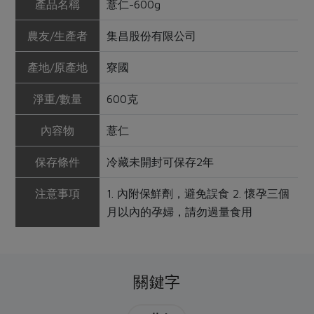
產品名稱
薏仁-600g
農友/生產者
集昌股份有限公司
產地/原產地
寮國
淨重/數量
600克
內容物
薏仁
保存條件
冷藏未開封可保存2年
注意事項
1. 內附保鮮劑，避免誤食 2. 懷孕三個
月以內的孕婦，請勿過量食用
關鍵字