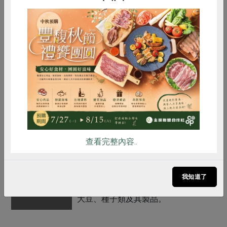
保存條件
陰涼乾燥處未開封可保存9個月
產品說明
1. 使用合作社指定原料(以*表示)。
2. 麵粉中使用台灣本土全麥粉、無添
惜食
RPET
食譜
減硝酸鹽
加水製作，此次使用本土海苔粉調
味，將煎餅帶出另一層風味。
雞蛋
食安
共同購買
3. 無添加人工色素、香料、防腐劑與
甜味劑、
調理方式
拆封後請直接食用
查看完整內容..
注意事項
1. 本品含有含麩質之穀物、蛋、牛奶
及其製品，對其過敏者請勿食用。
2. 本產品生產製程廠房，其設備或生
我知道了
產管線有處理花生、堅果類、芝麻、
大豆、種子類及其製品。