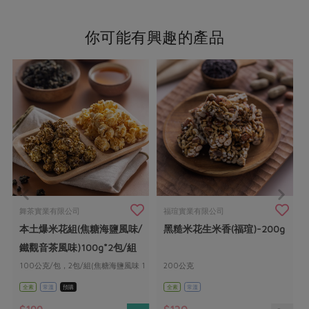
你可能有興趣的產品
舞茶實業有限公司
福瑄實業有限公司
g
本土爆米花組(焦糖海鹽風味/
黑糙米花生米香(福瑄)-200g
鐵觀音茶風味)100g*2包/組
100公克/包，2包/組(焦糖海鹽風味 1
200公克
包+鐵觀音茶風味 1 包)
全素
常溫
預購
全素
常溫