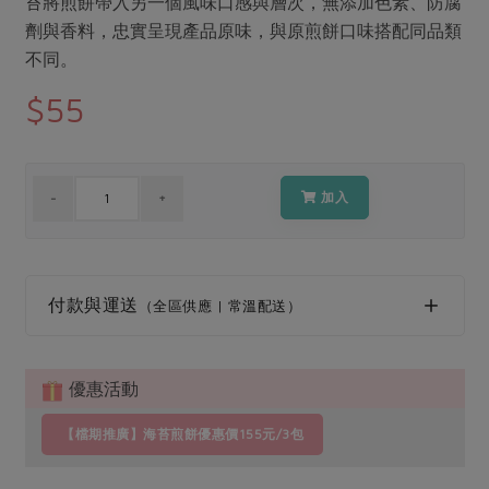
苔將煎餅帶入另一個風味口感與層次，無添加色素、防腐
媒體報導
最新產品
節慶大餐
劑與香料，忠實呈現產品原味，與原煎餅口味搭配同品類
下載專區
不同。
優惠專區
$55
高麗菜海鮮煎餅
地區活動
素食專區
社務會議
地區活動
樂齡友善
活動報下載
加入
付款與運送
（全區供應 | 常溫配送）
優惠活動
【檔期推廣】海苔煎餅優惠價155元/3包