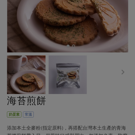
畜產肉類
水產
廚房瑜伽
合作25-經典快閃最後一週
水畜加工品
料理方式
產品檢驗
合作25-精選產品第四彈
關注議題
烘焙．點心
自主把關
合作25-精選產品第三彈
調理食材・點心
減硝酸鹽
惜食
醬料
檢驗報告
更多當季產品
調味醬料/南北貨
烘焙
非基改運動
支持本土農糧
湯品．鍋物
硝酸鹽檢驗
休閒零嘴
沖泡飲品
廢核運動
能源議題
漬物
議題活動
保健食品
減添加物
減塑減廢
涼拌沙拉
社員權益
主婦聯盟X樂齡網特約優惠案
公益金
食農教育
飲品
居家好物
合作社法規
30%rPET紅烏龍茶
更多議題
美妝保養
個人清潔
社務專區
2024農業發展計畫年度報告
海苔煎餅
主題食譜
生活者e週報
家庭清潔
織品
選舉專區
更多議題活動
異國料理
日用品
圖書禮品
奶蛋素
常溫
綠主張月刊
年菜食譜
防災用品
最新消息
把最好的台灣味帶回家！
添加本土全麥粉(指定原料)，再搭配台灣本土生產的青海
典藏閱覽室
養身食補