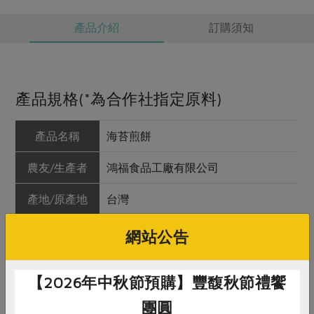
產品介紹
訂購須知
產品規格(*為合作社指定原料)
產品名稱
海苔煎餅
農友/生產者
鴻福食品工廠有限公司
產地/原產地
台灣
淨重/數量
150公克
網站公告
內容物
麵粉、二砂、雞蛋、本土小麥粉*、無
【2026年中秋節預購】豐馥秋節禮饗
水奶油、奶粉、海苔、鹽、膨脹劑(碳
酸氫鈉)
團圓