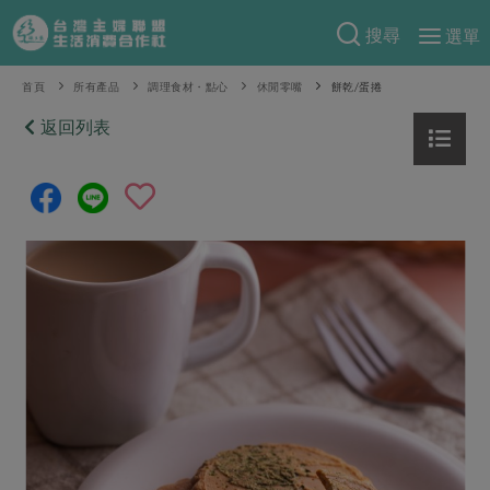
搜尋
選單
產品分類
首頁
所有產品
調理食材・點心
休閒零嘴
餅乾/蛋捲
當季蔬果
返回列表
食譜料理
一籃菜
當令水果
食材
特別企畫
芽苗類
蕈菇類
米食
預購活動
綠主張
辛香料類
麵食
把最好的台灣味帶回家！
觀點文章
關於合作社
肉食
奶蛋豆・五穀
防災用品預購圓滿結束
主婦食堂
一籃菜真心話
海鮮
蛋
乳製品
認識合作社
重要公告
2026年端午節預購圓滿結束
社內大小事
合作聯合國
常備菜
豆製品
米麵雜糧
關於我們
更多預購活動
產品故事
生活提案
蔬食
合作社組織
肉品・水產
樂齡生活
親子食育
蛋料理
當季產品
員工與求才