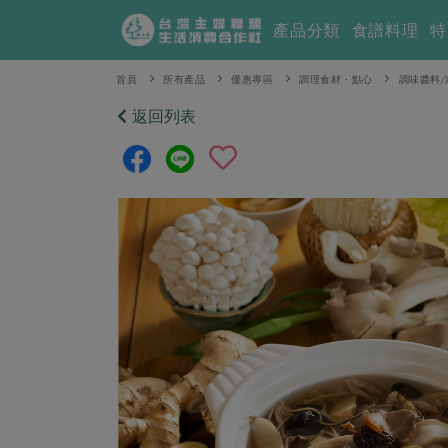
產品分類
食譜料理
特
首頁
所有產品
優惠專區
調理食材・點心
調味醬料/
返回列表