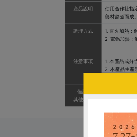
產品說明
使用合作社指
藥材熬煮而成
調理方式
1. 直火加熱：
2. 電鍋加熱
注意事項
1. 本產品成
2. 本產品
魚類、亞硫酸
備註/
非供即食，應
其他標示