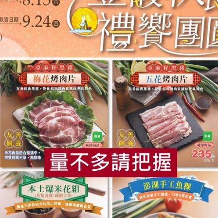
# 藥膳
# 火鍋湯底
# 蕈菇
# 火鍋
你可能有興趣的產品
食
RPET
食譜
減硝酸鹽
雞蛋
食安
共同
食品股份有限公司
鴨迷食品股份有限公司