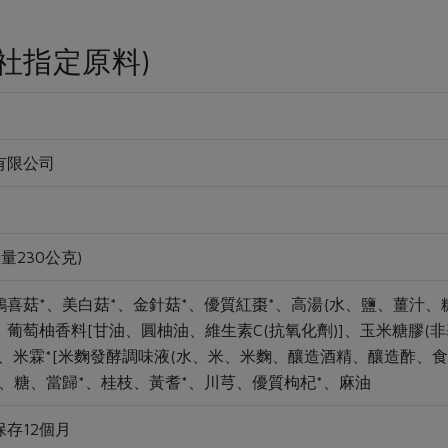
社指定原料)
有限公司
量230公克)
鴻喜菇*、美白菇*、金針菇*、優質紅棗*、高湯{水、鹽、薑汁
葡萄柚香料[甘油、圓柚油、維生素C(抗氧化劑)]、玉米糖膠(
、米霖*[米麴發酵調味液(水、米、米麴、釀造酒精、釀造酢、食
、糖、當歸*、桂枝、黃耆*、川芎、優質枸杞*、麻油
存12個月