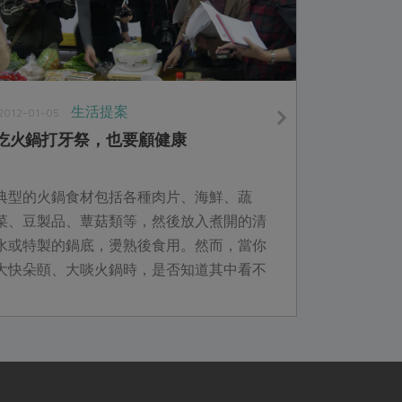
生活提案
2012-01-05
吃火鍋打牙祭，也要顧健康
典型的火鍋食材包括各種肉片、海鮮、蔬
菜、豆製品、蕈菇類等，然後放入煮開的清
水或特製的鍋底，燙熟後食用。然而，當你
大快朵頤、大啖火鍋時，是否知道其中看不
見的飲食風險有多少？...