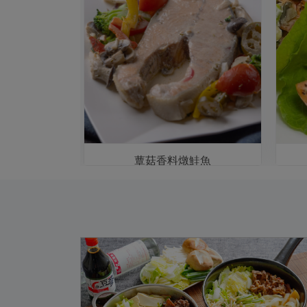
鍋
蕈菇香料燉鮭魚