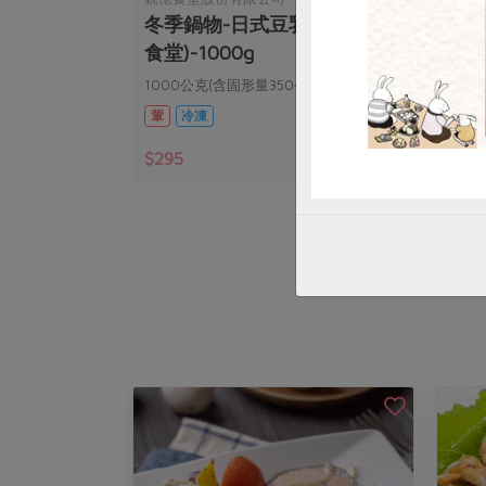
魚鍋底(親憶食
冬季鍋物-日式豆乳雞鍋底(親憶
冬季
食堂)-1000g
典)-
)
1000公克(含固形量350公克)
120
葷
冷凍
葷
$295
$36
暫無庫存
暫無庫存