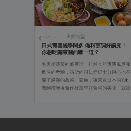
主婦食堂
2025-12-23
日式壽喜燒學問多 備料烹調好講究！
你想吃關東關西哪一道？
冬天是蔬菜的盛產期，雖然今年遭遇風災和
氣候的考驗，站所的同仁們仍十分用心地準
備了滿滿的蔬菜、菇類，讓來自日本的Yuki
老師讚嘆著合作社當季好食材的美味。就讓
活潑可愛的Yuki老師，以她嫻熟的料理經
驗，與我們聊聊日式壽喜燒的各項豐富學問
吧！