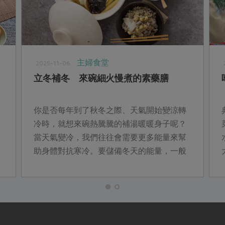
主婦食堂
2025-11-06
立冬補冬 來碗細火慢煮的素藥膳
你是否每年到了秋冬之際、天氣開始變涼轉
冷時，就想來碗熱騰騰的補湯暖暖身子呢？
當天氣變冷，我們往往會需要更多能量來幫
助身體對抗寒冷。要儲備冬天的能量，一般
多選在立冬開始進補，本篇介紹四神湯、肉
骨茶兩種簡單的冬令進補藥膳，並設計成料
理給大家參考。