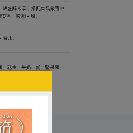
類、穀盛醇米霖，搭配集昌嚴選中
濃菇香，喉韻甘甜。
可食用。
殼類、花生、牛奶、蛋、堅果類、