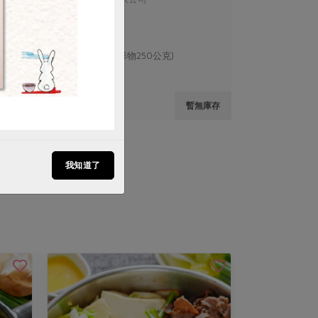
薑母鴨
1000公克(含固形物250公克)
葷
冷凍
$290
無庫存
暫無庫存
我知道了