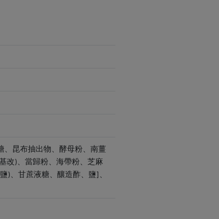
、糖、昆布抽出物、酵母粉、南薑
非基改)、當歸粉、海帶粉、芝麻
鹽)、甘蔗液糖、釀造酢、鹽]、