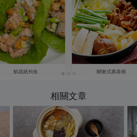
鮮蔬紙包魚
關東式壽喜燒
相關文章