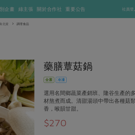
別企畫
綠主張
關於合作社
重要公告
社員登
南北貨
調理食品
藥膳蕈菇鍋
全素
冷凍
選用名間鄉蔬菜產銷班、隆谷生產的
材熬煮而成。清甜湯頭中帶出各種菇
香，喉韻甘甜。
$270