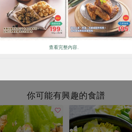
鍋物-胡椒豬肚雞湯鍋底(漢
酸菜鴨
1200g
0公克(固形量230公克)
1000公克(含固形物250公克)
冷凍
葷
冷凍
0
$290
暫無庫存
暫
查看完整內容..
看更多產品
你可能有興趣的食譜