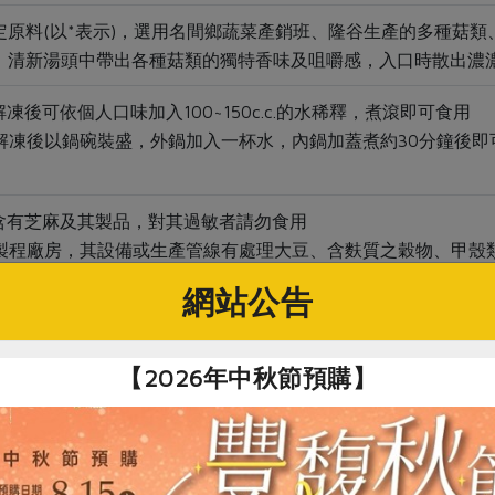
定原料(以*表示)，選用名間鄉蔬菜產銷班、隆谷生產的多種菇
。清新湯頭中帶出各種菇類的獨特香味及咀嚼感，入口時散出濃
解凍後可依個人口味加入100~150c.c.的水稀釋，煮滾即可食用
：解凍後以鍋碗裝盛，外鍋加入一杯水，內鍋加蓋煮約30分鐘後即
分含有芝麻及其製品，對其過敏者請勿食用
生產製程廠房，其設備或生產管線有處理大豆、含麩質之穀物、甲
鹽類及其製品
網站公告
充分加熱
【2026年中秋節預購】
關鍵字