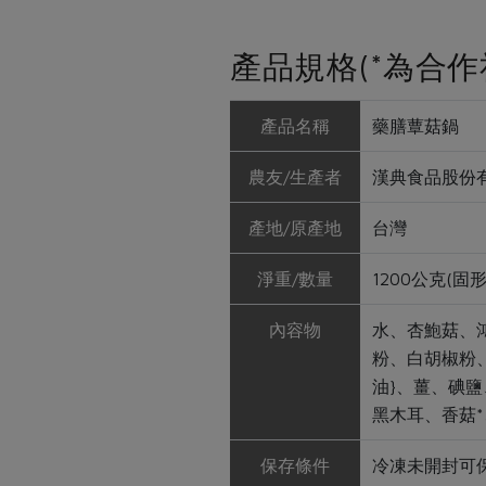
產品規格(*為合作
產品名稱
藥膳蕈菇鍋
農友/生產者
漢典食品股份
產地/原產地
台灣
淨重/數量
1200公克(固形
內容物
水、杏鮑菇、
粉、白胡椒粉、
油}、薑、碘鹽
黑木耳、香菇*
保存條件
冷凍未開封可保