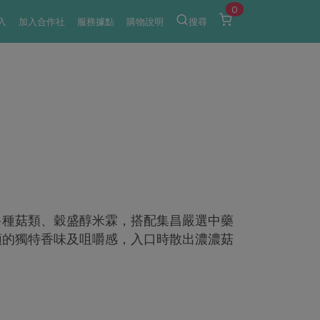
0
入
加入合作社
服務據點
購物說明
搜尋
多種菇類、穀盛醇米霖，搭配集昌嚴選中藥
類的獨特香味及咀嚼感，入口時散出濃濃菇