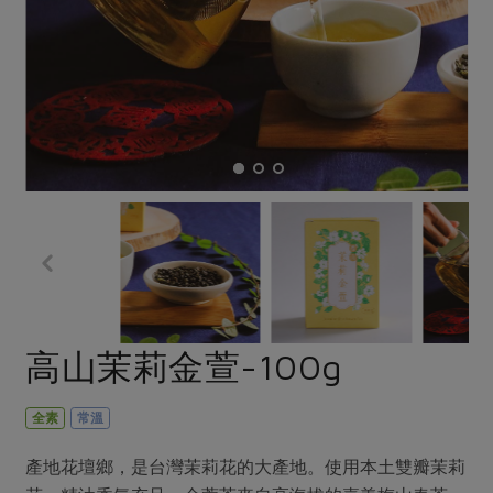
畜產肉類
水產
廚房瑜伽
合作25-經典快閃最後一週
水畜加工品
料理方式
產品檢驗
合作25-精選產品第四彈
關注議題
烘焙．點心
自主把關
合作25-精選產品第三彈
調理食材・點心
減硝酸鹽
惜食
醬料
檢驗報告
更多當季產品
調味醬料/南北貨
烘焙
非基改運動
支持本土農糧
湯品．鍋物
硝酸鹽檢驗
休閒零嘴
沖泡飲品
廢核運動
能源議題
漬物
議題活動
保健食品
減添加物
減塑減廢
涼拌沙拉
社員權益
主婦聯盟X樂齡網特約優惠案
公益金
食農教育
飲品
居家好物
合作社法規
30%rPET紅烏龍茶
更多議題
美妝保養
個人清潔
社務專區
2024農業發展計畫年度報告
高山茉莉金萱-100g
主題食譜
生活者e週報
家庭清潔
織品
選舉專區
更多議題活動
異國料理
日用品
圖書禮品
全素
常溫
綠主張月刊
年菜食譜
防災用品
最新消息
把最好的台灣味帶回家！
產地花壇鄉，是台灣茉莉花的大產地。使用本土雙瓣茉莉
典藏閱覽室
養身食補