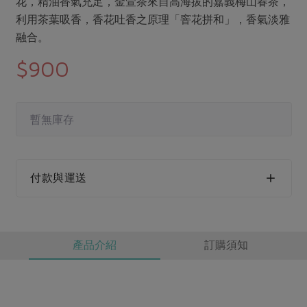
花，精油香氣充足，金萱茶來自高海拔的嘉義梅山春茶，
媒體報導
最新產品
節慶大餐
利用茶葉吸香，香花吐香之原理「窨花拼和」，香氣淡雅
下載專區
融合。
優惠專區
$900
高麗菜海鮮煎餅
地區活動
素食專區
社務會議
地區活動
樂齡友善
暫無庫存
活動報下載
付款與運送
產品介紹
訂購須知