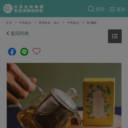
搜尋
選單
產品分類
首頁
所有產品
調理食材・點心
沖泡飲品
茶/咖啡
當季蔬果
返回列表
食譜料理
一籃菜
當令水果
食材
特別企畫
芽苗類
蕈菇類
米食
預購活動
綠主張
辛香料類
麵食
把最好的台灣味帶回家！
觀點文章
關於合作社
肉食
奶蛋豆・五穀
防災用品預購圓滿結束
主婦食堂
一籃菜真心話
海鮮
蛋
乳製品
認識合作社
重要公告
2026年端午節預購圓滿結束
社內大小事
合作聯合國
常備菜
豆製品
米麵雜糧
關於我們
更多預購活動
產品故事
生活提案
蔬食
合作社組織
肉品・水產
樂齡生活
親子食育
蛋料理
當季產品
員工與求才