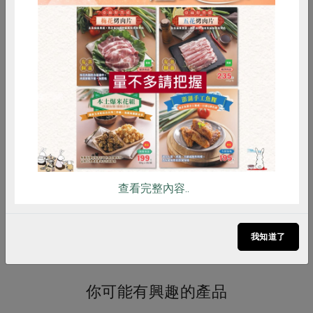
調理方式
【沖泡法】取適量的茶葉放入茶器中
(置茶量的1/4或1/5)，以90-95℃熱水
惜食
RPET
食譜
減硝酸鹽
沖泡，第一、二泡時間掌握在50秒即
雞蛋
食安
共同購買
可濾出茶湯，第三泡之後時間更增長
10~20秒，依個人喜好茶湯濃度彈性
調整。
注意事項
開封後請儘速使用完畢，以維持品
質。【內附脫氧劑，避免誤食】
查看完整內容..
備註/
健康級
其他標示
我知道了
你可能有興趣的產品