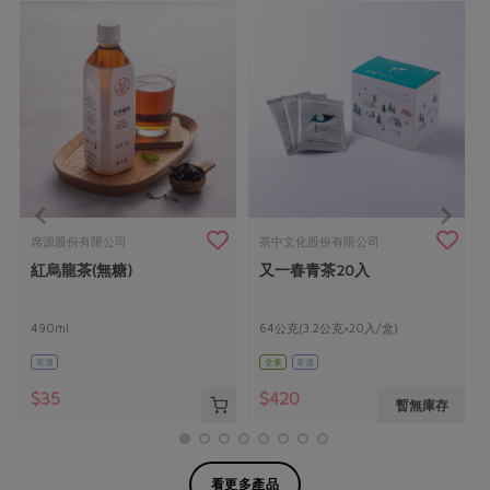
席源股份有限公司
茶中文化股份有限公司
紅烏龍茶(無糖)
又一春青茶20入
490ml
64公克(3.2公克×20入/盒)
常溫
全素
常溫
$35
$420
暫無庫存
看更多產品