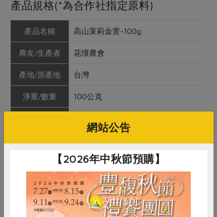
產品規格(*為合作社指定原料)
產品名稱
高山茉莉金萱-100g
農友/生產者
花壇農會
產地/原產地
台灣
淨重/數量
100公克
內容物
台灣高山金萱茶、茉莉花窨香
網站公告
保存條件
陰涼乾燥處未開封可保存2年
【2026年中秋節預購】
產品說明
選用花壇友善耕作的茉莉花，及無農
藥殘留之台灣高山金萱，以「窨花拼
和」工藝窨香拼和，堅守友善環境，
無毒栽植的理念，以繁複的製茶工
序，呈現茉莉花細緻優雅的氣息