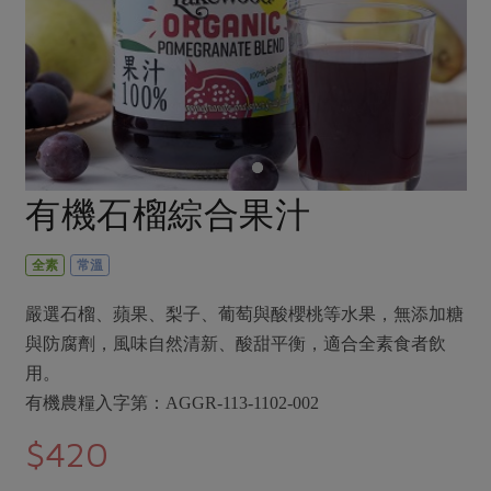
畜產肉類
水產
廚房瑜伽
合作25-經典快閃最後一週
水畜加工品
料理方式
產品檢驗
合作25-精選產品第四彈
關注議題
烘焙．點心
自主把關
合作25-精選產品第三彈
調理食材・點心
減硝酸鹽
惜食
醬料
檢驗報告
更多當季產品
調味醬料/南北貨
烘焙
非基改運動
支持本土農糧
湯品．鍋物
硝酸鹽檢驗
休閒零嘴
沖泡飲品
廢核運動
能源議題
有機石榴綜合果汁
漬物
議題活動
保健食品
減添加物
減塑減廢
涼拌沙拉
社員權益
主婦聯盟X樂齡網特約優惠案
全素
常溫
公益金
食農教育
飲品
居家好物
合作社法規
30%rPET紅烏龍茶
更多議題
嚴選石榴、蘋果、梨子、葡萄與酸櫻桃等水果，無添加糖
美妝保養
個人清潔
社務專區
2024農業發展計畫年度報告
與防腐劑，風味自然清新、酸甜平衡，適合全素食者飲
主題食譜
生活者e週報
家庭清潔
織品
用。
選舉專區
更多議題活動
異國料理
有機農糧入字第：AGGR-113-1102-002
日用品
圖書禮品
綠主張月刊
年菜食譜
$420
防災用品
最新消息
把最好的台灣味帶回家！
典藏閱覽室
養身食補