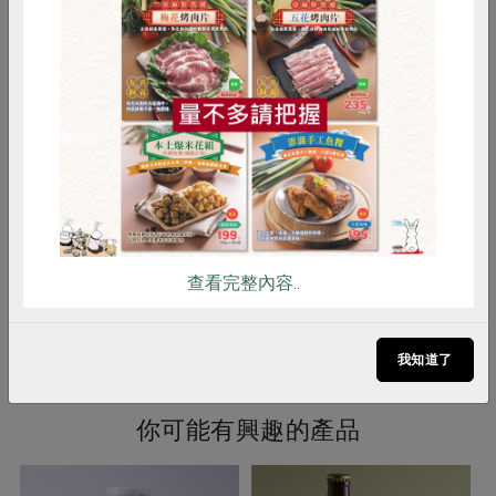
桃等水果，無添加糖與防腐劑。風味
自然清新、酸甜平衡，全素者也可飲
惜食
RPET
食譜
減硝酸鹽
用。
雞蛋
食安
共同購買
調理方式
即開即飲，冰涼後飲用更佳。亦可依
個人喜好，與果汁、氣泡水品混合稀
釋飲用，創造多樣口感。
備註/
有機農糧入字第：AGGR-113-1102-
其他標示
002號
驗證機構：Quality Assurance
查看完整內容..
International,Inc
我知道了
你可能有興趣的產品