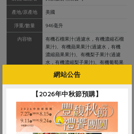
產地/原產地
美國
淨重/數量
946毫升
內容物
有機石榴果汁(過濾水，有機濃縮石榴
果汁)、有機蘋果果汁(過濾水，有機
濃縮蘋果果汁)、有機梨子果汁(過濾
水，有機濃縮梨子果汁)、有機葡萄果
汁(過濾水，有機濃縮葡萄果汁)、有
網站公告
機酸櫻桃果汁(過濾水，有機濃縮酸櫻
桃果汁)
【2026年中秋節預購】
保存條件
請放置陰涼乾燥處，避免陽光直射，
未開封可保存2年。飲用前請搖勻開
封後請冷藏，並儘速飲用完畢。
產品說明
嚴選石榴、蘋果、梨子、葡萄與酸櫻