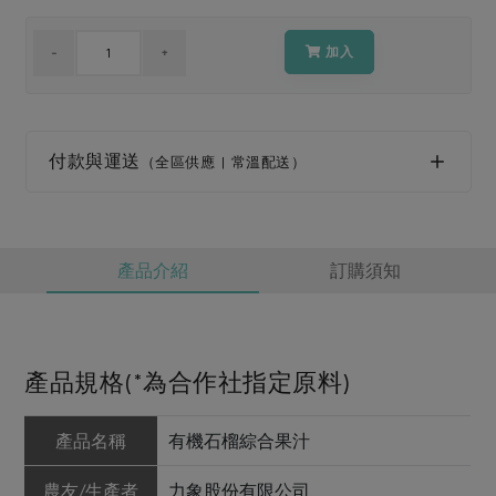
媒體報導
最新產品
節慶大餐
下載專區
加入
優惠專區
高麗菜海鮮煎餅
地區活動
素食專區
社務會議
地區活動
付款與運送
（全區供應 | 常溫配送）
樂齡友善
活動報下載
產品介紹
訂購須知
產品規格(*為合作社指定原料)
產品名稱
有機石榴綜合果汁
農友/生產者
力象股份有限公司