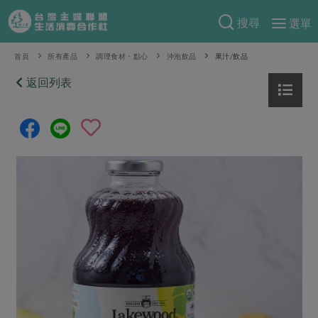
搜尋
選單
產品分類
首頁
所有產品
調理食材・點心
沖泡飲品
果汁/飲品
當季蔬果
返回列表
食譜料理
一籃菜
當令水果
食材
特別企畫
芽苗類
蕈菇類
米食
預購活動
綠主張
辛香料類
麵食
把最好的台灣味帶回家！
觀點文章
關於合作社
肉食
奶蛋豆・五穀
防災用品預購圓滿結束
主婦食堂
一籃菜真心話
海鮮
蛋
乳製品
認識合作社
重要公告
2026年端午節預購圓滿結束
社內大小事
合作聯合國
常備菜
豆製品
米麵雜糧
關於我們
更多預購活動
產品故事
生活提案
蔬食
合作社組織
肉品・水產
樂齡生活
親子食育
蛋料理
當季產品
員工與求才