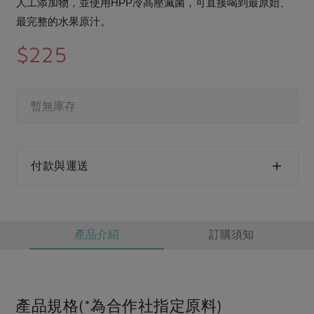
媒體報導
人工添加物，並使用HPP冷高壓滅菌，可直接喝到最原始、
最新產品
節慶大餐
最完整的水果原汁。
下載專區
$225
優惠專區
高麗菜海鮮煎餅
地區活動
素食專區
社務會議
地區活動
暫無庫存
樂齡友善
活動報下載
付款與運送
產品介紹
訂購須知
產品規格(*為合作社指定原料)