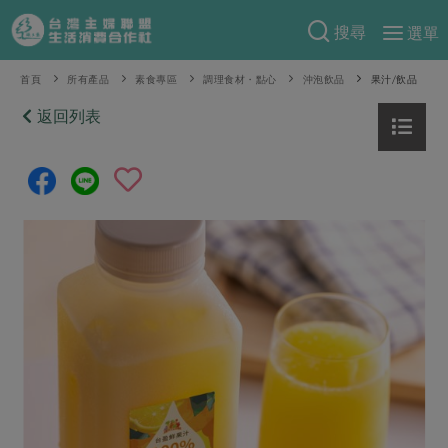
搜尋
選單
產品分類
首頁
所有產品
素食專區
調理食材・點心
沖泡飲品
果汁/飲品
當季蔬果
返回列表
食譜料理
一籃菜
當令水果
食材
特別企畫
芽苗類
蕈菇類
米食
預購活動
綠主張
辛香料類
麵食
把最好的台灣味帶回家！
觀點文章
關於合作社
肉食
奶蛋豆・五穀
防災用品預購圓滿結束
主婦食堂
一籃菜真心話
海鮮
蛋
乳製品
認識合作社
重要公告
2026年端午節預購圓滿結束
社內大小事
合作聯合國
常備菜
豆製品
米麵雜糧
關於我們
更多預購活動
產品故事
生活提案
蔬食
合作社組織
肉品・水產
樂齡生活
親子食育
蛋料理
當季產品
員工與求才