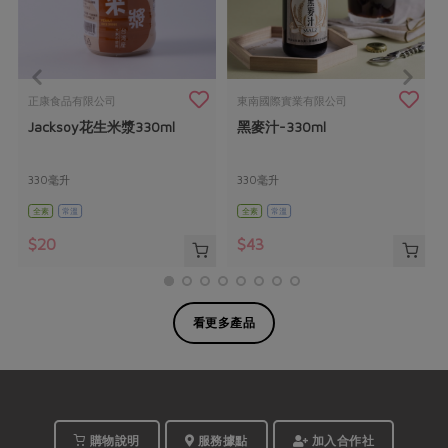
正康食品有限公司
東南國際實業有限公司
Jacksoy花生米漿330ml
黑麥汁-330ml
330毫升
330毫升
全素
常溫
全素
常溫
$20
$43
看更多產品
購物說明
服務據點
加入合作社