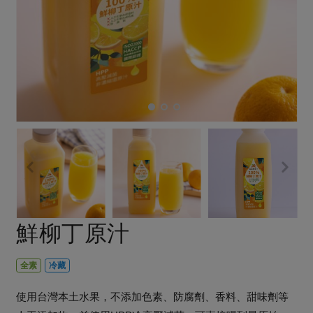
畜產肉類
水產
廚房瑜伽
合作25-經典快閃最後一週
水畜加工品
料理方式
產品檢驗
合作25-精選產品第四彈
關注議題
烘焙．點心
自主把關
合作25-精選產品第三彈
調理食材・點心
減硝酸鹽
惜食
醬料
檢驗報告
更多當季產品
調味醬料/南北貨
烘焙
非基改運動
支持本土農糧
湯品．鍋物
硝酸鹽檢驗
休閒零嘴
沖泡飲品
廢核運動
能源議題
漬物
議題活動
保健食品
減添加物
減塑減廢
涼拌沙拉
社員權益
主婦聯盟X樂齡網特約優惠案
公益金
食農教育
飲品
居家好物
合作社法規
30%rPET紅烏龍茶
更多議題
美妝保養
個人清潔
社務專區
2024農業發展計畫年度報告
鮮柳丁原汁
主題食譜
生活者e週報
家庭清潔
織品
選舉專區
更多議題活動
異國料理
日用品
圖書禮品
全素
冷藏
綠主張月刊
年菜食譜
防災用品
最新消息
把最好的台灣味帶回家！
使用台灣本土水果，不添加色素、防腐劑、香料、甜味劑等
典藏閱覽室
養身食補