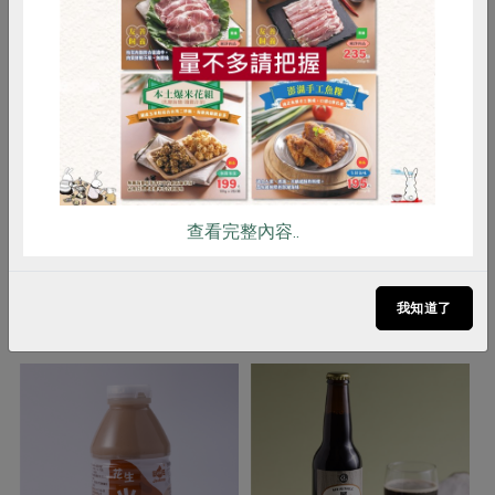
惜食
RPET
食譜
減硝酸鹽
調理方式
1. 搖晃瓶身，讓果肉跟果汁均勻分布
雞蛋
食安
共同購買
後，開瓶直接飲用即可。
2. 亦可加水或茶飲勾兌後飲用。原汁
與水勾兌比例建議，原汁：水 = 2：1
注意事項
開封後請盡速飲用完畢，未飲用完請
冷藏保存
查看完整內容..
我知道了
你可能有興趣的產品