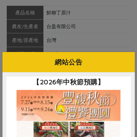
產品名稱
鮮柳丁原汁
農友/生產者
台盈有限公司
產地/原產地
台灣
淨重/數量
1公斤
網站公告
內容物
100%柳丁原汁
【2026年中秋節預購】
保存條件
冷藏21天
產品說明
使用台灣本土水果，不添加色素、防
腐劑、香料、甜味劑等人工添加物，
並使用HPP冷高壓滅菌，可直接喝到
最原始、最完整的水果原汁。因不添
加水跟糖調整，每季的風味會有不
同。