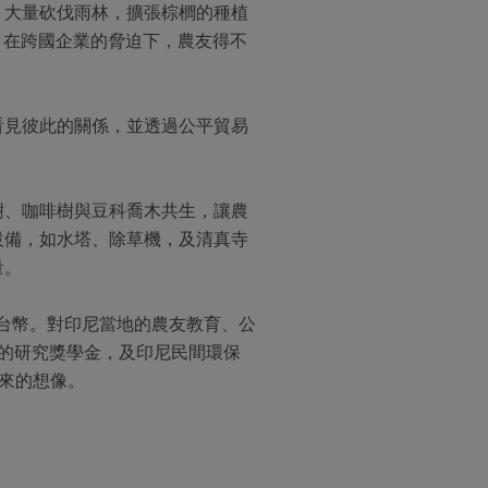
，大量砍伐雨林，擴張棕櫚的種植
。在跨國企業的脅迫下，農友得不
看見彼此的關係，並透過公平貿易
樹、咖啡樹與豆科喬木共生，讓農
設備，如水塔、除草機，及清真寺
量。
萬台幣。對印尼當地的農友教育、公
的研究獎學金，及印尼民間環保
未來的想像。