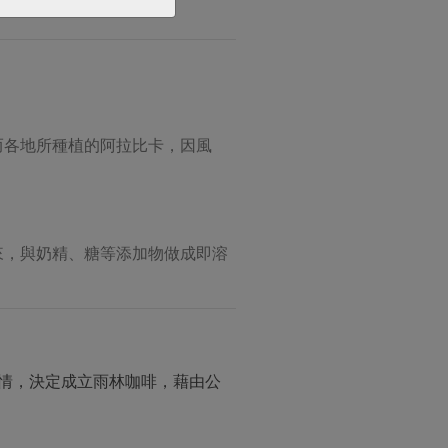
而各地所種植的阿拉比卡，因風
來，與奶精、糖等添加物做成即溶
情，決定成立雨林咖啡，藉由公