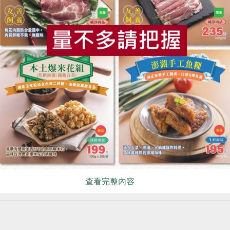
食
RPET
食譜
減硝酸鹽
雞蛋
食安
共同
味
外皮、果肉除去，只留下咖啡豆－即咖啡樹果實的種子，經全日
的風味。日曬則是經過「發酵」讓風味昇華，就如同葡萄、大豆
皮、果肉，經過14~20天的半陰乾，讓咖啡果肉的口感充分滲
查看完整內容..
間製程是採半水洗，即在果實去掉外皮後，連同果肉放置於發酵
有日曬相關的經驗與設備，且日曬需要農友每日查看發酵狀態，
都有細微的差別。若不是子鈺已跟當地農友與村落建立良好的關