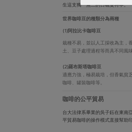
生這支獨一無二的日曬曼特寧。
世界咖啡豆的種類分為兩種
(1)
阿拉比卡咖啡豆
栽種不易，並以人工採收為主，
土、豆子處理過程等而具不同風
(2)
羅布斯塔咖啡豆
適應力強，極易栽培，但香氣貧
咖啡、罐裝咖啡等。
咖啡的公平貿易
台大法律系畢業的吳子鈺在東南
平貿易咖啡的操作模式直接幫助