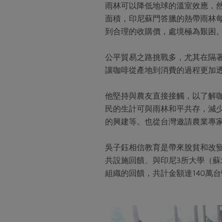
雨林可以降低地球的溫室效應，
面積，印尼蘇門答臘的熱帶雨林每
到合理的收購價，處境極為艱困
公平貿易之路挑戰多，尤其在隔
讓咖啡從產地到消費的過程更加
他堅持與農友直接接觸，以了解
民的生計可與雨林和平共存，減
的興建等。也從台灣邀請農業專
吳子鈺相信教育是帶來脫貧和改變
共設施回饋、與印尼3所大學（
組織的回饋，共計金額達140萬