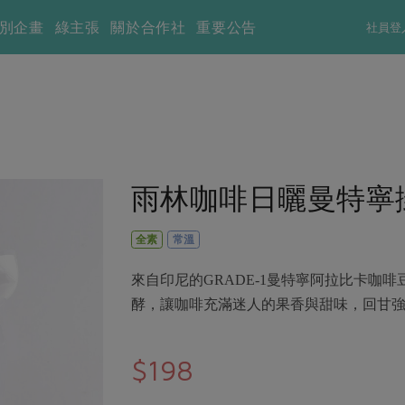
別企畫
綠主張
關於合作社
重要公告
社員登
雨林咖啡日曬曼特寧
全素
常溫
來自印尼的GRADE-1曼特寧阿拉比卡咖
酵，讓咖啡充滿迷人的果香與甜味，回甘
$198