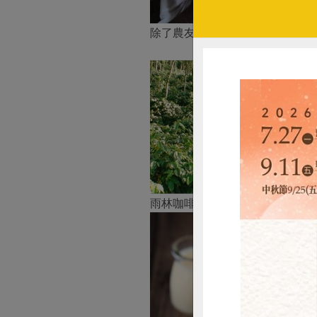
除了農友教育、雨林研究獎學金
雨林咖啡濃密的樹蔭栽培。不使