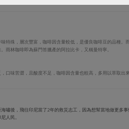
香味特殊，層次豐富，咖啡因含量較低，是優良咖啡豆的品種。
味。雨林咖啡即為蘇門答臘產的阿拉比卡，又稱曼特寧。
乏，口味苦澀，且酸度不足，咖啡因含量也較高，多用以萃取出
亞海嘯後，飛往印尼當了2年的救災志工，因為想幫當地做更多事
印尼人民。