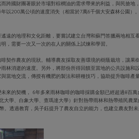
然而跨國財團著眼於市場對棕櫚油的需求帶來的利益，與民搶地
年以200萬公頃的速度消失（相當於7萬6千個大安森林公園）
。
著遙遠的地理和文化距離，要嘗試建立台灣和蘇門答臘兩地相互
透明，需要一次又一次的在人的關係上試煉和學習。
咖啡契作農友的現狀。輔導農友採取友善環境的樹蔭栽培，讓果
少雨林消逝的速度。另外，將部份所得回饋至當地的公共設施和
家與當地交流，傳授有機肥的製法和耕種技巧，協助提升咖啡產
未來的契機， 6年多來雨林咖啡的咖啡採購金額已經超過8百
蘇北大學、白象大學、查瑪達大學）針對熱帶雨林和熱帶殖民農業
台幣。透過教育，吳子鈺提升了農友自立的能力，也建立農友對