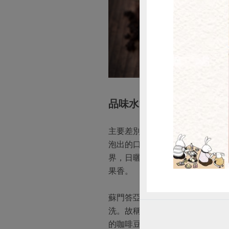
惜
品味水洗豆與日曬豆的滋
主要差別在於「發酵」。水洗法將
泡出的口感是咖啡豆最原始純粹
界，日曬也是如此。日曬保留了外
果香。
蘇門答亞齊省當地傳統咖啡豆中
洗。故稱半水洗。當地村落並沒
的咖啡豆都有自己的個性，風味