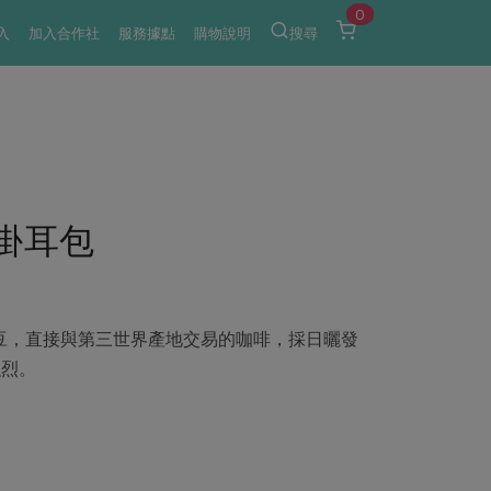
0
入
加入合作社
服務據點
購物說明
搜尋
掛耳包
啡豆，直接與第三世界產地交易的咖啡，採日曬發
強烈。