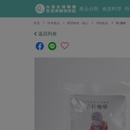
產品分類
食譜料理
特
首頁
所有產品
調理食材・點心
沖泡飲品
茶/咖啡
返回列表