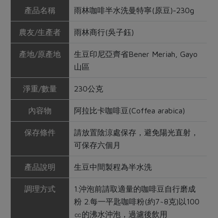
產品名稱
雨林咖啡半水洗曼特寧(原豆)-230g
農友/生產者
雨林商行(吳子鈺)
產地/原產地
生豆印尼亞齊省Bener Meriah, Gayo
山區
淨重/數量
230公克
內容物
阿拉比卡咖啡豆(Coffea arabica)
保存條件
請放置陰涼處保存，避免陽光直射，
可保存六個月
產品說明
生豆中間製程為半水洗
調理方式
1.沖泡前請取適量的咖啡豆自行磨成
粉 2.每一平匙咖啡粉(約7~8克)以100
㏄的沸水沖泡，過濾後飲用