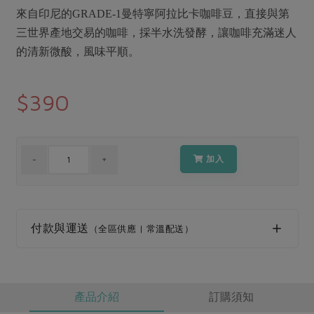
媒體報導
最新產品
來自印尼的GRADE-1曼特寧阿拉比卡咖啡豆，直接與第
節慶大餐
下載專區
三世界產地交易的咖啡，採半水洗發酵，讓咖啡充滿迷人
優惠專區
的清新微酸，風味平順。
高麗菜海鮮煎餅
地區活動
素食專區
$390
社務會議
地區活動
樂齡友善
活動報下載
加入
付款與運送
（全區供應 | 常溫配送）
產品介紹
訂購須知