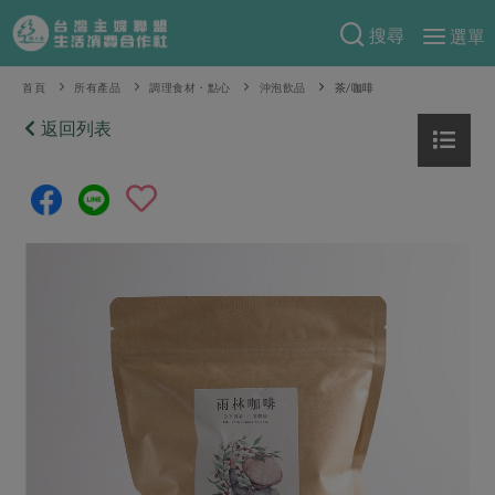
搜尋
選單
產品分類
首頁
所有產品
調理食材・點心
沖泡飲品
茶/咖啡
當季蔬果
返回列表
食譜料理
一籃菜
當令水果
食材
特別企畫
芽苗類
蕈菇類
米食
預購活動
綠主張
辛香料類
麵食
把最好的台灣味帶回家！
觀點文章
關於合作社
肉食
奶蛋豆・五穀
防災用品預購圓滿結束
主婦食堂
一籃菜真心話
海鮮
蛋
乳製品
認識合作社
重要公告
2026年端午節預購圓滿結束
社內大小事
合作聯合國
常備菜
豆製品
米麵雜糧
關於我們
更多預購活動
產品故事
生活提案
蔬食
合作社組織
肉品・水產
樂齡生活
親子食育
蛋料理
當季產品
員工與求才