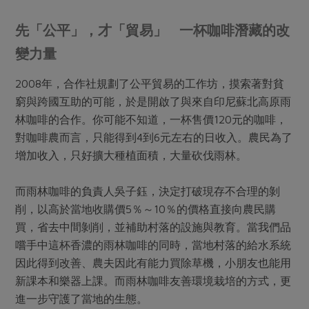
先「公平」，才「貿易」 一杯咖啡潛藏的改
變力量
2008年，合作社規劃了公平貿易的工作坊，摸索著對貧
窮與跨國互助的可能，於是開啟了與來自印尼蘇北高原雨
林咖啡的合作。你可能不知道，一杯售價120元的咖啡，
對咖啡農而言，只能得到4到6元左右的日收入。農民為了
增加收入，只好擴大種植面積，大量砍伐雨林。
而雨林咖啡的負責人吳子鈺，決定打破現存不合理的剝
削，以高於當地收購價5％～10％的價格直接向農民購
買，省去中間剝削，並補助村落的設施與教育。當我們品
嚐手中這杯香濃的雨林咖啡的同時，當地村落的給水系統
因此得到改善、農夫因此有能力買除草機，小朋友也能用
新課本和樂器上課。而雨林咖啡友善環境栽培的方式，更
進一步守護了當地的生態。