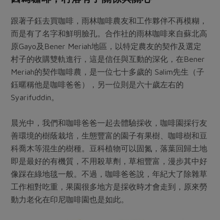
跟著子鈺去買咖啡，雨林咖啡農友和工作夥伴不再模糊，
而是有了名字和鮮明臉孔。合作社的雨林咖啡來自蘇北高
原Gayo及Bener Meriah地區，以特定農友的契作及選定
村子的收購雙軌進行，這是信任與互動的深化，在Bener
Meriah的契作咖啡農，是一位七十多歲的 Salim先生（子
鈺暱稱他是咖啡爸爸），另一位則是六十歲左右的
Syarifuddin。
晨光中，我們和咖啡爸爸一起去體驗採收，咖啡園採行友
善環境的樹蔭栽培，生態豐富的園子有果樹、咖啡樹和豆
科喬木等混生的樹種。豆科植物可以固氮，落葉回歸土地
即是最好的有機質，不用殺草劑，草相豐富，漫步其中好
像踩在綠地毯一般。不過，咖啡爸爸說，年紀大了除雜草
工作相對吃重，果園很多地方是採收時才會走到，原來勞
動力老化在印尼咖啡園也是如此。