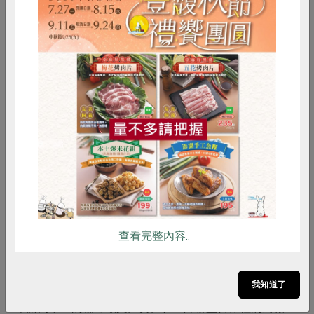
惜食
RPET
食譜
減硝酸鹽
雞蛋
食安
共同購買
<雨林咖啡協助村落建置給水設施。>
教育是脫貧和改變的途徑
雨林咖啡的社區回饋大部分用在教育方面，已提供四年獎
學金，讓學生進行印尼當地的咖啡研究，讓印尼人來詮釋
他們視角下的咖啡。包括與蘇北大學的研究獎學金合作，
查看完整內容..
已從一個系所（2008年的生物系）增加到2012年包括生
物、農經、森林及人類四個系所，2012年起也開始提供咖
我知道了
啡產區白象大學獎學金。今年也和產區的教育單位合作，
舉辦高中生的咖啡徵文比賽。在主婦聯盟合作社的簡報