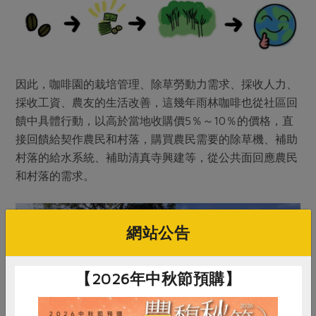
因此，咖啡園的栽培管理、除草勞動力需求、採收人力、
採收工資、農友的生活改善，這幾年雨林咖啡也從社區回
饋中具體行動，以高於當地收購價5％～10％的價格，直
接回饋給契作農民和村落，購買農民需要的除草機、補助
村落的給水系統、補助清真寺興建等，從公共面回應農民
和村落的需求。
網站公告
【2026年中秋節預購】