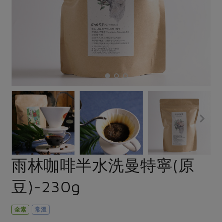
畜產肉類
水產
廚房瑜伽
合作25-經典快閃最後一週
水畜加工品
料理方式
產品檢驗
合作25-精選產品第四彈
關注議題
烘焙．點心
自主把關
合作25-精選產品第三彈
調理食材・點心
減硝酸鹽
惜食
醬料
檢驗報告
更多當季產品
調味醬料/南北貨
烘焙
非基改運動
支持本土農糧
湯品．鍋物
硝酸鹽檢驗
休閒零嘴
沖泡飲品
廢核運動
能源議題
漬物
議題活動
保健食品
減添加物
減塑減廢
涼拌沙拉
社員權益
主婦聯盟X樂齡網特約優惠案
公益金
食農教育
飲品
居家好物
合作社法規
30%rPET紅烏龍茶
更多議題
美妝保養
個人清潔
社務專區
2024農業發展計畫年度報告
雨林咖啡半水洗曼特寧(原
主題食譜
生活者e週報
家庭清潔
織品
選舉專區
更多議題活動
豆)-230g
異國料理
日用品
圖書禮品
綠主張月刊
年菜食譜
防災用品
最新消息
把最好的台灣味帶回家！
全素
常溫
典藏閱覽室
養身食補