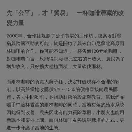
先「公平」，才「貿易」 一杯咖啡潛藏的改
變力量
2008年，合作社規劃了公平貿易的工作坊，摸索著對貧
窮與跨國互助的可能，於是開啟了與來自印尼蘇北高原雨
林咖啡的合作。你可能不知道，一杯售價120元的咖啡，
對咖啡農而言，只能得到4到6元左右的日收入。農民為了
增加收入，只好擴大種植面積，大量砍伐雨林。
而雨林咖啡的負責人吳子鈺，決定打破現存不合理的剝
削，以高於當地收購價5％～10％的價格直接向農民購
買，省去中間剝削，並補助村落的設施與教育。當我們品
嚐手中這杯香濃的雨林咖啡的同時，當地村落的給水系統
因此得到改善、農夫因此有能力買除草機，小朋友也能用
新課本和樂器上課。而雨林咖啡友善環境栽培的方式，更
進一步守護了當地的生態。