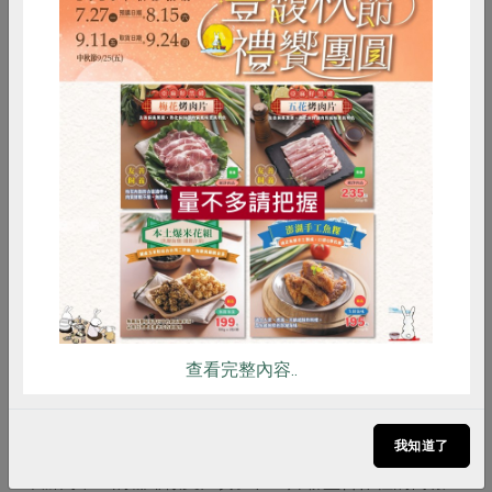
惜食
RPET
食譜
減硝酸鹽
雞蛋
食安
共同購買
<雨林咖啡協助村落建置給水設施。>
教育是脫貧和改變的途徑
雨林咖啡的社區回饋大部分用在教育方面，已提供四年獎
學金，讓學生進行印尼當地的咖啡研究，讓印尼人來詮釋
他們視角下的咖啡。包括與蘇北大學的研究獎學金合作，
查看完整內容..
已從一個系所（2008年的生物系）增加到2012年包括生
物、農經、森林及人類四個系所，2012年起也開始提供咖
我知道了
啡產區白象大學獎學金。今年也和產區的教育單位合作，
舉辦高中生的咖啡徵文比賽。在主婦聯盟合作社的簡報