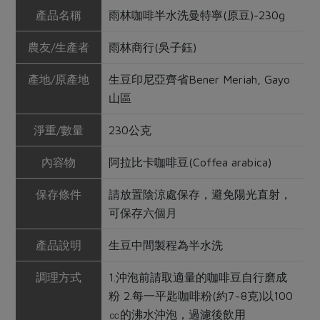
產品名稱
雨林咖啡半水洗曼特寧(原豆)-230g
農友/生產者
雨林商行(吳子鈺)
產地/原產地
生豆印尼亞齊省Bener Meriah, Gayo
山區
淨重/數量
230公克
內容物
阿拉比卡咖啡豆(Coffea arabica)
保存條件
請放置陰涼處保存，避免陽光直射，
可保存六個月
產品說明
生豆中間製程為半水洗
調理方式
1.沖泡前請取適量的咖啡豆自行磨成
粉 2.每一平匙咖啡粉(約7~8克)以100
㏄的沸水沖泡，過濾後飲用