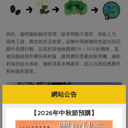
因此，咖啡園的栽培管理、除草勞動力需求、採收人力、
採收工資、農友的生活改善，這幾年雨林咖啡也從社區回
饋中具體行動，以高於當地收購價5％～10％的價格，直
接回饋給契作農民和村落，購買農民需要的除草機、補助
村落的給水系統、補助清真寺興建等，從公共面回應農民
和村落的需求。
網站公告
【2026年中秋節預購】