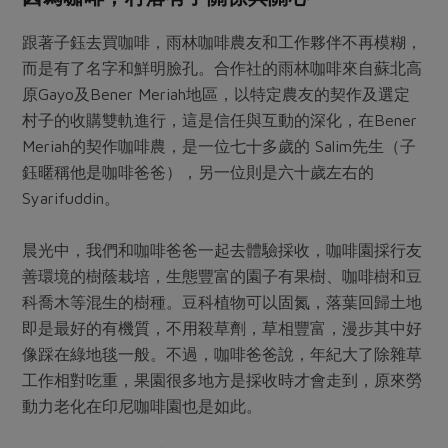
跟著子鈺去買咖啡，雨林咖啡農友和工作夥伴不再模糊，
而是有了名字和鮮明臉孔。合作社的雨林咖啡來自蘇北高
原Gayo及Bener Meriah地區，以特定農友的契作及選定
村子的收購雙軌進行，這是信任與互動的深化，在Bener
Meriah的契作咖啡農，是一位七十多歲的 Salim先生（子
鈺暱稱他是咖啡爸爸），另一位則是六十歲左右的
Syarifuddin。
晨光中，我們和咖啡爸爸一起去體驗採收，咖啡園採行友
善環境的樹蔭栽培，生態豐富的園子有果樹、咖啡樹和豆
科喬木等混生的樹種。豆科植物可以固氮，落葉回歸土地
即是最好的有機質，不用殺草劑，草相豐富，漫步其中好
像踩在綠地毯一般。不過，咖啡爸爸說，年紀大了除雜草
工作相對吃重，果園很多地方是採收時才會走到，原來勞
動力老化在印尼咖啡園也是如此。