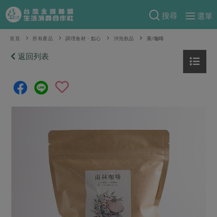
搜尋
選單
產品分類
首頁
所有產品
調理食材・點心
沖泡飲品
茶/咖啡
當季蔬果
返回列表
食譜料理
一籃菜
當令水果
食材
特別企畫
芽苗類
蕈菇類
米食
預購活動
綠主張
辛香料類
麵食
把最好的台灣味帶回家！
觀點文章
關於合作社
肉食
奶蛋豆・五穀
防災用品預購圓滿結束
主婦食堂
一籃菜真心話
海鮮
蛋
乳製品
認識合作社
重要公告
2026年端午節預購圓滿結束
社內大小事
合作聯合國
常備菜
豆製品
米麵雜糧
關於我們
更多預購活動
產品故事
生活提案
蔬食
合作社組織
肉品・水產
樂齡生活
親子食育
蛋料理
當季產品
員工與求才