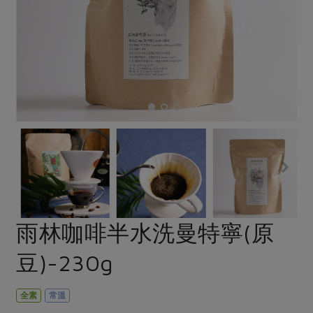
畜產肉類
水產
廚房瑜伽
合作25-經典快閃最後一週
水畜加工品
料理方式
產品檢驗
合作25-精選產品第四彈
關注議題
烘焙．點心
自主把關
合作25-精選產品第三彈
調理食材・點心
減硝酸鹽
惜食
醬料
檢驗報告
更多當季產品
調味醬料/南北貨
烘焙
非基改運動
支持本土農糧
湯品．鍋物
硝酸鹽檢驗
休閒零嘴
沖泡飲品
廢核運動
能源議題
漬物
議題活動
保健食品
減添加物
減塑減廢
涼拌沙拉
社員權益
主婦聯盟X樂齡網特約優惠案
公益金
食農教育
飲品
居家好物
合作社法規
30%rPET紅烏龍茶
更多議題
美妝保養
個人清潔
社務專區
2024農業發展計畫年度報告
雨林咖啡半水洗曼特寧(原
主題食譜
生活者e週報
家庭清潔
織品
選舉專區
更多議題活動
豆)-230g
異國料理
日用品
圖書禮品
綠主張月刊
年菜食譜
防災用品
最新消息
把最好的台灣味帶回家！
全素
常溫
典藏閱覽室
養身食補