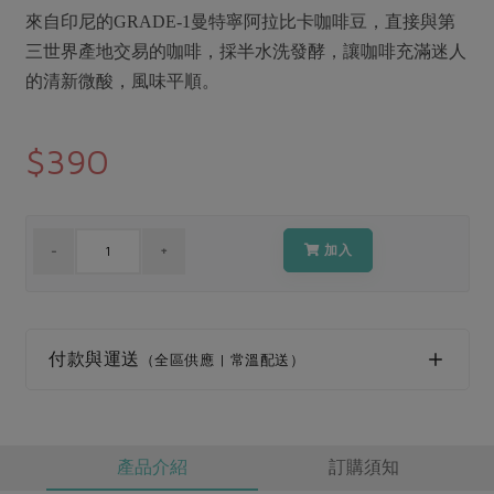
媒體報導
最新產品
來自印尼的GRADE-1曼特寧阿拉比卡咖啡豆，直接與第
節慶大餐
下載專區
三世界產地交易的咖啡，採半水洗發酵，讓咖啡充滿迷人
優惠專區
的清新微酸，風味平順。
高麗菜海鮮煎餅
地區活動
素食專區
$390
社務會議
地區活動
樂齡友善
活動報下載
加入
付款與運送
（全區供應 | 常溫配送）
產品介紹
訂購須知