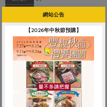
產品說明
使用產自中國的大紅袍花椒，氣味
網站公告
佳、麻度高，可作為調味料，去除肉
類腥味，增加香氣。花椒為乾燥開口
狀的果皮，外皮呈現紅褐色，表面有
【2026年中秋節預購】
疣狀小突起的油點，油點越多口感越
麻；合作社進貨前檢驗合格，以批次
保留後供應，產品安全性高。
調理方式
可直接入菜製作椒麻料理；或以製成
花椒油食用
惜食
RPET
食譜
減硝酸鹽
雞蛋
食安
共同購買
關鍵字
# 集昌
# 調味料
# 花椒