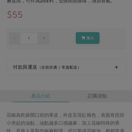
麻度高，可作為調味料，去除肉類腥味，增加香氣。
媒體報導
最新產品
節慶大餐
$55
下載專區
優惠專區
高麗菜海鮮煎餅
地區活動
素食專區
加入
社務會議
地區活動
樂齡友善
活動報下載
付款與運送
（全區供應 | 常溫配送）
產品介紹
訂購須知
花椒為乾燥開口狀的果皮，外皮呈現紅褐色，表面有疣狀
小突起的油點，油點越多口感越麻，加上花椒特殊的香
味，直接入菜製作椒麻料理，或以製成花椒油。都相當適