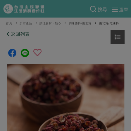
搜尋
選單
產品分類
首頁
所有產品
調理食材・點心
調味醬料/南北貨
南北貨/燉滷料
當季蔬果
返回列表
食譜料理
一籃菜
當令水果
食材
特別企畫
芽苗類
蕈菇類
米食
預購活動
綠主張
辛香料類
麵食
把最好的台灣味帶回家！
觀點文章
關於合作社
肉食
奶蛋豆・五穀
防災用品預購圓滿結束
主婦食堂
一籃菜真心話
海鮮
蛋
乳製品
認識合作社
重要公告
2026年端午節預購圓滿結束
社內大小事
合作聯合國
常備菜
豆製品
米麵雜糧
關於我們
更多預購活動
產品故事
生活提案
蔬食
合作社組織
肉品・水產
樂齡生活
親子食育
蛋料理
當季產品
員工與求才