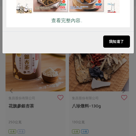
查看完整內容..
你可能有興趣的產品
我知道了
集昌股份有限公司
集昌股份有限公司
花旗參銀杏茶
八珍燉料-130g
250公克
130公克
全素
常溫
全素
冷藏