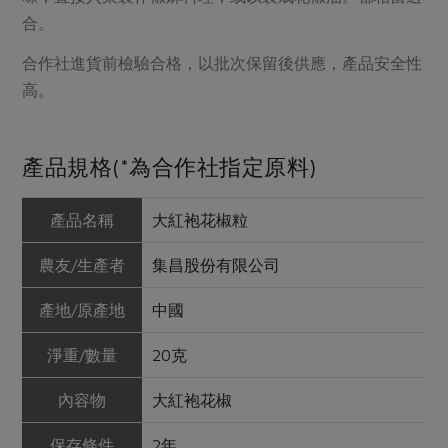
合。
合作社進貨前檢驗合格，以批次保留後供應，產品安全性
高。
產品規格(*為合作社指定原料)
產品名稱
大紅袍花椒粒
農友/生產者
集昌股份有限公司
產地/原產地
中國
淨重/數量
20克
內容物
大紅袍花椒
保存條件
2年