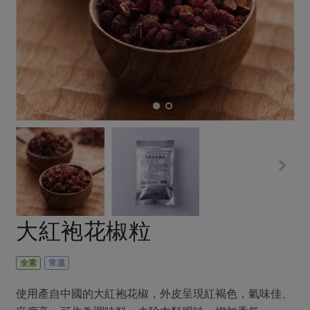
畜產肉類
水產
廚房瑜伽
合作25-經典快閃最後一週
水畜加工品
料理方式
產品檢驗
合作25-精選產品第四彈
關注議題
烘焙．點心
自主把關
合作25-精選產品第三彈
調理食材・點心
減硝酸鹽
惜食
醬料
檢驗報告
更多當季產品
調味醬料/南北貨
烘焙
非基改運動
支持本土農糧
湯品．鍋物
硝酸鹽檢驗
休閒零嘴
沖泡飲品
廢核運動
能源議題
漬物
議題活動
保健食品
減添加物
減塑減廢
涼拌沙拉
社員權益
主婦聯盟X樂齡網特約優惠案
公益金
食農教育
飲品
居家好物
合作社法規
30%rPET紅烏龍茶
更多議題
美妝保養
個人清潔
社務專區
2024農業發展計畫年度報告
大紅袍花椒粒
主題食譜
生活者e週報
家庭清潔
織品
選舉專區
更多議題活動
異國料理
日用品
圖書禮品
全素
常溫
綠主張月刊
年菜食譜
防災用品
最新消息
把最好的台灣味帶回家！
使用產自中國的大紅袍花椒，外皮呈現紅褐色，氣味佳、
典藏閱覽室
養身食補