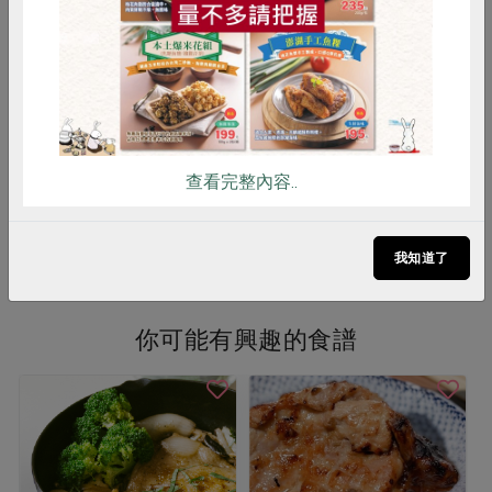
雞蛋
食安
共同購買
有機玄米酢
糯米酢
600毫升
600毫升
全素
常溫
全素
常溫
$250
$55
查看完整內容..
看更多產品
我知道了
你可能有興趣的食譜