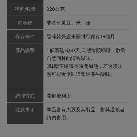
淨重/數量
320公克
內容物
非基改黃豆、米、鹽
保存條件
陰涼乾燥處未開封可保存18個月
產品說明
1.低溫熟成60天,口感滑順細緻，散發
自然回甘的清香滋味。
2味噌不建議長時間加熱，若過度加
熱可能會使味噌開始產生酸味。
調理方式
開封後利用
注意事項
本品含有大豆及其製品，對其過敏者
請勿食用。