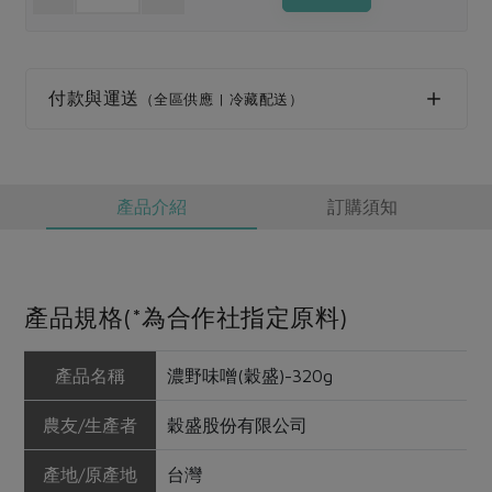
媒體報導
最新產品
節慶大餐
下載專區
優惠專區
付款與運送
（全區供應 | 冷藏配送）
高麗菜海鮮煎餅
地區活動
素食專區
社務會議
地區活動
樂齡友善
活動報下載
產品介紹
訂購須知
產品規格(*為合作社指定原料)
產品名稱
濃野味噌(穀盛)-320g
農友/生產者
穀盛股份有限公司
產地/原產地
台灣