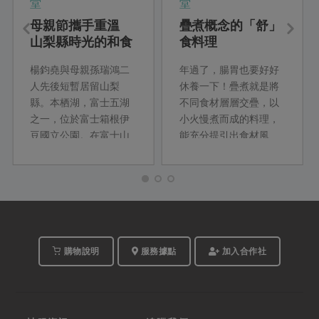
堂
堂
母親節攜手重溫
疊煮概念的「舒」
山梨縣時光的和食
食料理
料理
楊鈞堯與母親孫瑞鴻二
年過了，腸胃也要好好
人先後短暫居留山梨
休養一下！疊煮就是將
縣。本栖湖，富士五湖
不同食材層層交疊，以
之一，位於富士箱根伊
小火慢煮而成的料理，
豆國立公園。在富士山
能充分提引出食材風
相伴、本栖湖環繞，四
味。這次教你用疊煮概
季清朗的日子裡，他們
念，變化出一道道清
一起將異國的風土文
爽、舒服的主菜、配
化、季節旬味收納進餐
菜、湯麵等料理，吃了
桌上的家常料理。跨文
舒心也舒身。
化的融合，使他們看見
文化底蘊的內涵，並將
購物說明
服務據點
加入合作社
料理提升到待人接物的
哲學意境。