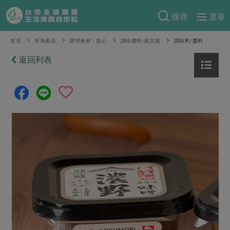
搜尋
選單
產品分類
首頁
所有產品
調理食材・點心
調味醬料/南北貨
調味料/醬料
當季蔬果
返回列表
食譜料理
一籃菜
當令水果
食材
特別企畫
芽苗類
蕈菇類
米食
預購活動
綠主張
辛香料類
麵食
把最好的台灣味帶回家！
觀點文章
關於合作社
肉食
奶蛋豆・五穀
防災用品預購圓滿結束
主婦食堂
一籃菜真心話
海鮮
蛋
乳製品
認識合作社
重要公告
2026年端午節預購圓滿結束
社內大小事
合作聯合國
常備菜
豆製品
米麵雜糧
關於我們
更多預購活動
產品故事
生活提案
蔬食
合作社組織
肉品・水產
樂齡生活
親子食育
蛋料理
當季產品
員工與求才