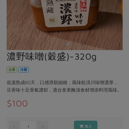
畜產肉類
水產
廚房瑜伽
合作25-經典快閃最後一週
水畜加工品
料理方式
產品檢驗
合作25-精選產品第四彈
關注議題
烘焙．點心
自主把關
合作25-精選產品第三彈
調理食材・點心
減硝酸鹽
惜食
醬料
檢驗報告
更多當季產品
調味醬料/南北貨
烘焙
非基改運動
支持本土農糧
湯品．鍋物
硝酸鹽檢驗
休閒零嘴
沖泡飲品
廢核運動
能源議題
濃野味噌(穀盛)-320g
漬物
議題活動
保健食品
減添加物
減塑減廢
涼拌沙拉
社員權益
主婦聯盟X樂齡網特約優惠案
全素
冷藏
公益金
食農教育
飲品
居家好物
合作社法規
30%rPET紅烏龍茶
更多議題
低溫熟成60天，口感滑順細緻，風味較清川味噌濃厚，
美妝保養
個人清潔
社務專區
2024農業發展計畫年度報告
豆香味十足香氣濃郁，適合拿來醃漬食材增添料理風味。
主題食譜
生活者e週報
家庭清潔
織品
選舉專區
更多議題活動
$100
異國料理
日用品
圖書禮品
綠主張月刊
年菜食譜
防災用品
最新消息
把最好的台灣味帶回家！
典藏閱覽室
養身食補
加入