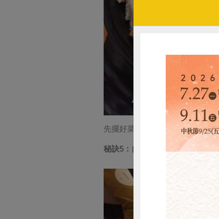
先擺好菜盤，再倒入鍋底，才會
秘訣5：自製沾醬增添風味