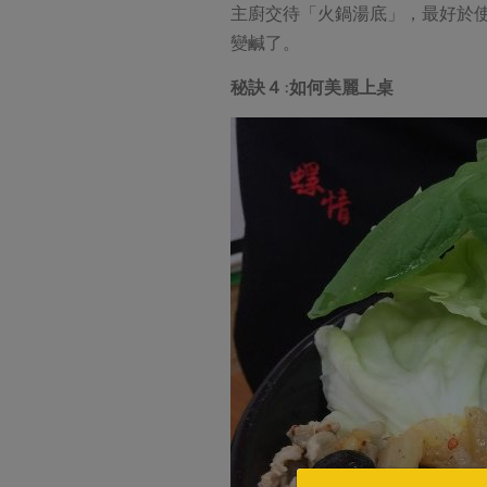
主廚交待「火鍋湯底」，最好於
變鹹了。
秘訣４:如何美麗上桌