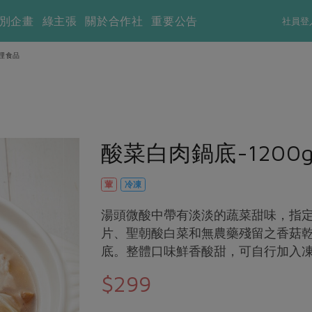
別企畫
綠主張
關於合作社
重要公告
社員登
理食品
酸菜白肉鍋底-1200
葷
冷凍
湯頭微酸中帶有淡淡的蔬菜甜味，指
片、聖朝酸白菜和無農藥殘留之香菇
底。整體口味鮮香酸甜，可自行加入
$299