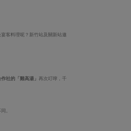
級宴客料理呢？新竹站及關新站邀
合作社的「雞高湯」
再次叮嚀，千
不同。