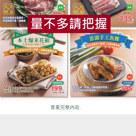
食
RPET
食譜
減硝酸鹽
雞蛋
食安
共同
查看完整內容..