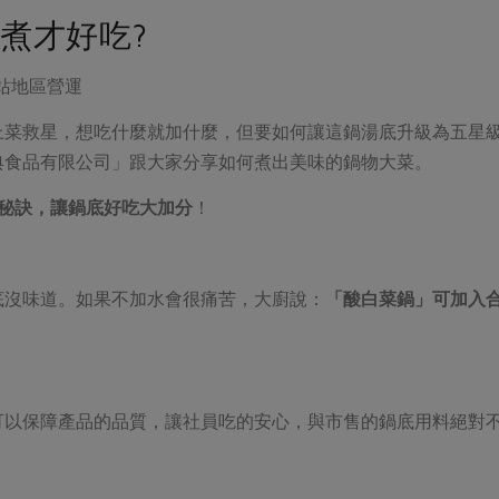
煮才好吃?
站地區營運
上菜救星，想吃什麼就加什麼，但要如何讓這鍋湯底升級為五星
典食品有限公司」跟大家分享如何煮出美味的鍋物大菜。
大秘訣，讓鍋底好吃大加分
！
底沒味道。如果不加水會很痛苦，大廚說：
「酸白菜鍋」可加入
可以保障產品的品質，讓社員吃的安心，與市售的鍋底用料絕對