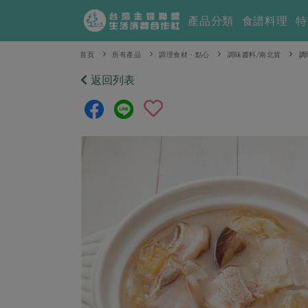
產品分類
食譜料理
特
首頁
所有產品
調理食材・點心
調味醬料/南北貨
調
返回列表