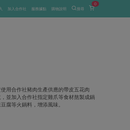
0
入
加入合作社
服務據點
購物說明
搜尋
g
定使用合作社豬肉生產供應的帶皮五花肉
乾，並加入合作社指定雞爪等食材熬製成鍋
凍豆腐等火鍋料，增添風味。