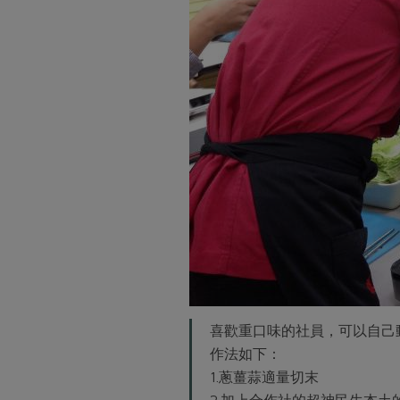
喜歡重口味的社員，可以自己
作法如下：
1.蔥薑蒜適量切末