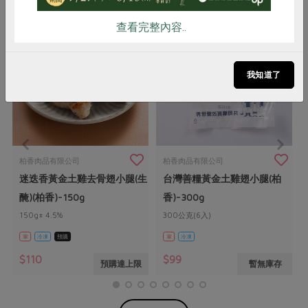
查看完整內容..
我知道了
柏香肉品有限公司
柏香肉品有限公司
迷迭香黃金土雞去骨翅小腿(生
台灣善糧黃金土雞翅小腿(柏
醃)(柏香)-150g
香)-300g
150g± 4.5%
300公克(6入)
葷
冷凍
預購
葷
冷凍
$110
$99
預購達上限
暫無庫存