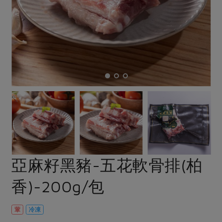
畜產肉類
水產
廚房瑜伽
合作25-經典快閃最後一週
水畜加工品
料理方式
產品檢驗
合作25-精選產品第四彈
關注議題
烘焙．點心
自主把關
合作25-精選產品第三彈
調理食材・點心
減硝酸鹽
惜食
醬料
檢驗報告
更多當季產品
調味醬料/南北貨
烘焙
非基改運動
支持本土農糧
湯品．鍋物
硝酸鹽檢驗
休閒零嘴
沖泡飲品
廢核運動
能源議題
漬物
議題活動
保健食品
減添加物
減塑減廢
涼拌沙拉
社員權益
主婦聯盟X樂齡網特約優惠案
公益金
食農教育
飲品
居家好物
合作社法規
30%rPET紅烏龍茶
更多議題
美妝保養
個人清潔
社務專區
2024農業發展計畫年度報告
亞麻籽黑豬-五花軟骨排(柏
主題食譜
生活者e週報
家庭清潔
織品
選舉專區
更多議題活動
香)-200g/包
異國料理
日用品
圖書禮品
綠主張月刊
年菜食譜
防災用品
最新消息
把最好的台灣味帶回家！
葷
冷凍
典藏閱覽室
養身食補