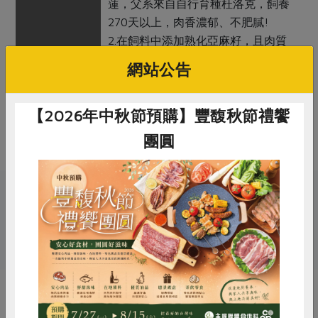
蓮，父系來自自行育種杜洛克，飼養
270天以上，肉香濃郁、不肥膩!
2.在飼料中添加熟化亞麻籽，且肉質
細嫩無腥味。
網站公告
調理方式
五花軟骨取自腹脇部肋骨前端，肉質
帶有五花肉的軟嫩，適合熬湯及長時
【2026年中秋節預購】豐馥秋節禮饗
間燉滷等料理方式。
團圓
關鍵字
惜食
RPET
食譜
減硝酸鹽
# 柏香
雞蛋
食安
共同購買
你可能有興趣的產品