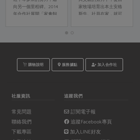
向另一個里程碑。2014
家牧場培育出本土安格
年合作社展開「家禽飼
斯牛。社員在家，就可
料配方使用國產品計
以吃到高級牛肉！
畫」，當時飼料中連使
用10%國產硬質玉米的
目標都困難重重。如今
我們終於迎來第一支
95%以上使用國產飼料
配方的台灣善糧黃金土
購物說明
服務據點
加入合作社
雞。
社服資訊
追蹤我們
常見問題
訂閱電子報
聯絡我們
追蹤Facebook專頁
下載專區
加入LINE好友