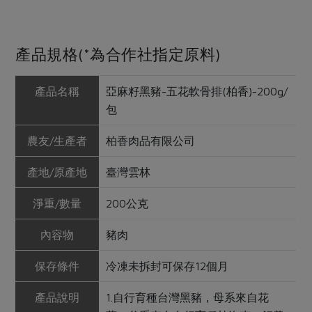
產品規格(*為合作社指定原料)
產品名稱
亞麻籽黑豬-五花軟骨排(柏香)-200g/
包
農友/生產者
柏香肉品有限公司
產地/原產地
臺灣雲林
淨重/數量
200公克
內容物
豬肉
保存條件
冷凍未拆封可保存12個月
產品說明
1.自行育種台灣黑豬，母系來自花