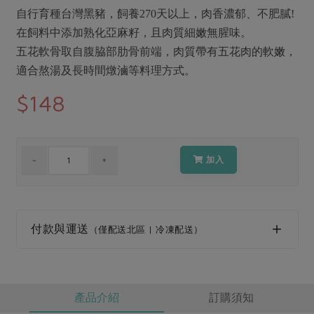
媒體報導
最新產品
自行育種台灣黑豬，飼養270天以上，肉香濃郁、不肥膩!
節慶大餐
下載專區
在飼料中添加熟化亞麻籽，且肉質細嫩無腥味。
優惠專區
五花軟骨取自腹脇部肋骨前端，肉質帶有五花肉的軟嫩，
高麗菜海鮮煎餅
適合熬湯及長時間燉滷等料理方式。
地區活動
素食專區
$148
社務會議
地區活動
樂齡友善
活動報下載
加入
付款與運送
（僅配送北區 | 冷凍配送）
產品介紹
訂購須知