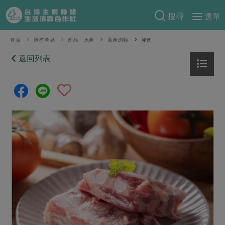
搜尋
選單
產品分類
首頁
所有產品
肉品・水產
畜產肉類
豬肉
當季蔬果
返回列表
食譜料理
一籃菜
當令水果
食材
特別企畫
芽苗類
蕈菇類
米食
預購活動
綠主張
辛香料類
麵食
把最好的台灣味帶回家！
觀點文章
關於合作社
肉食
奶蛋豆・五穀
防災用品預購圓滿結束
主婦食堂
一籃菜真心話
海鮮
蛋
乳製品
認識合作社
重要公告
2026年端午節預購圓滿結束
社內大小事
合作聯合國
常備菜
豆製品
米麵雜糧
關於我們
更多預購活動
產品故事
生活提案
蔬食
合作社組織
肉品・水產
樂齡生活
親子食育
蛋料理
當季產品
員工與求才