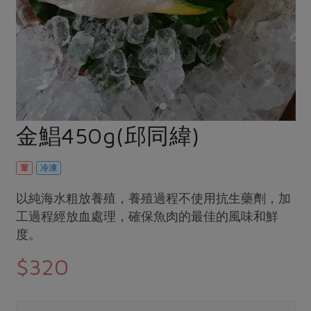
畜產肉類
水產
廚房瑜伽
傳到心坎裡，誠心又澎派
水畜加工品
料理方式
產品檢驗
合作25-經典快閃最後一週
關注議題
烘焙．點心
自主把關
合作25-精選產品第四彈
調理食材・點心
減硝酸鹽
惜食
醬料
檢驗報告
更多當季產品
調味醬料/南北貨
烘焙
非基改運動
支持本土農糧
湯品．鍋物
硝酸鹽檢驗
休閒零嘴
沖泡飲品
廢核運動
能源議題
金鯧450g(邱同緯)
漬物
議題活動
保健食品
減添加物
減塑減廢
涼拌沙拉
社員權益
主婦聯盟X樂齡網特約優惠案
葷
冷凍
公益金
食農教育
飲品
居家好物
合作社法規
30%rPET紅烏龍茶
更多議題
以純海水粗放養殖，養殖過程不使用抗生藥劑，加
美妝保養
個人清潔
社務專區
工過程經放血處理，確保魚肉的最佳的風味和鮮
2024農業發展計畫年度報告
主題食譜
度。
生活者e週報
家庭清潔
織品
選舉專區
更多議題活動
異國料理
$320
日用品
圖書禮品
綠主張月刊
年菜食譜
防災用品
最新消息
傳到心坎裡，誠心又澎派
典藏閱覽室
養身食補