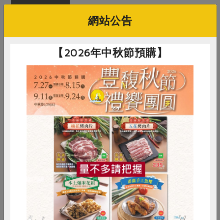
淨重/數量
450g/尾
網站公告
內容物
金鯧
【2026年中秋節預購】
保存條件
冷凍未開封可保存1年
產品說明
以純海水粗放養殖，養殖過程不使用
抗生藥劑，加工過程經放血處理，確
保魚肉的最佳的風味和鮮度
調理方式
清蒸、煮湯、香煎、紅燒及燒烤皆宜
惜食
RPET
食譜
減硝酸鹽
注意事項
本品含有魚類，對其過敏者請勿食用
雞蛋
食安
共同購買
你可能有興趣的產品