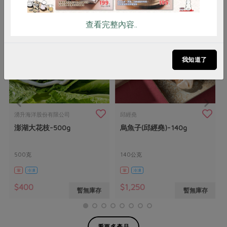
查看完整內容..
我知道了
湧升海洋股份有限公司
邱經堯
澎湖大花枝-500g
烏魚子(邱經堯)-140g
500克
140公克
葷
冷凍
葷
冷凍
$400
$1,250
暫無庫存
暫無庫存
看更多產品