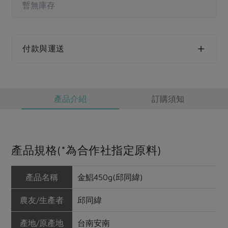
媒體報導
暫無庫存
最新產品
節慶大餐
下載專區
優惠專區
高麗菜海鮮煎餅
付款與運送
地區活動
素食專區
社務會議
地區活動
樂齡友善
活動報下載
產品介紹
訂購須知
產品規格(*為合作社指定原料)
產品名稱
金鯧450g(邱同緯)
農友/生產者
邱同緯
產地/原產地
台南安南