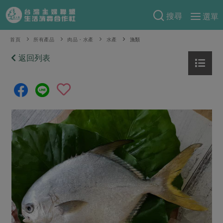
搜尋
選單
產品分類
首頁
所有產品
肉品・水產
水產
漁類
當季蔬果
返回列表
食譜料理
一籃菜
當令水果
食材
特別企畫
芽苗類
蕈菇類
米食
預購活動
綠主張
辛香料類
麵食
把最好的台灣味帶回家！
觀點文章
關於合作社
肉食
奶蛋豆・五穀
防災用品預購圓滿結束
主婦食堂
一籃菜真心話
海鮮
蛋
乳製品
認識合作社
重要公告
2026年端午節預購圓滿結束
社內大小事
合作聯合國
常備菜
豆製品
米麵雜糧
關於我們
更多預購活動
產品故事
生活提案
蔬食
合作社組織
肉品・水產
樂齡生活
親子食育
蛋料理
當季產品
員工與求才