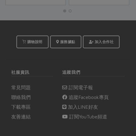
西餐主廚王志舜分享幾
吃的菜式。這次她運用
道融合台灣在地食材，
種類豐富的食材，以最
並運用當季蔬果入菜的
少調味、簡單好上手的
泰國菜，兩道沙拉和兩
料理方式，將滿滿的山
道甜品都是簡單好上
海鮮味通通放入年菜
手，又能快速提振食慾
裡。
購物說明
服務據點
加入合作社
的泰式經典料理，邀請
主婦們居家夏日餐桌端
出開胃泰菜，讓家人為
之驚艷。
社服資訊
追蹤我們
常見問題
訂閱電子報
聯絡我們
追蹤Facebook專頁
下載專區
加入LINE好友
友善連結
訂閱YouTube頻道