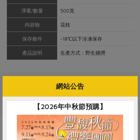
淨重/數量
500克
內容物
花枝
保存條件
-18℃以下冷凍保存
產品說明
生產方式：野生捕撈
關鍵字
網站公告
# 花枝
【2026年中秋節預購】
你可能有興趣的產品