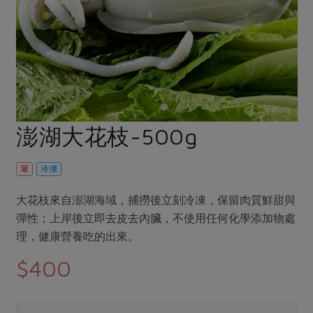
畜產肉類
水產
廚房瑜伽
傳到心坎裡，誠心又澎派
水畜加工品
料理方式
產品檢驗
合作25-經典快閃最後一週
關注議題
烘焙．點心
自主把關
合作25-精選產品第四彈
調理食材・點心
減硝酸鹽
惜食
醬料
檢驗報告
更多當季產品
調味醬料/南北貨
烘焙
非基改運動
支持本土農糧
湯品．鍋物
硝酸鹽檢驗
休閒零嘴
沖泡飲品
廢核運動
能源議題
澎湖大花枝-500g
漬物
議題活動
保健食品
減添加物
減塑減廢
涼拌沙拉
社員權益
主婦聯盟X樂齡網特約優惠案
葷
冷凍
公益金
食農教育
飲品
居家好物
合作社法規
30%rPET紅烏龍茶
更多議題
大花枝來自澎湖海域，捕撈後立刻冷凍，保留肉質鮮甜與
美妝保養
個人清潔
社務專區
2024農業發展計畫年度報告
彈性；上岸後立即去皮去內臟，不使用任何化學添加物處
主題食譜
生活者e週報
理，健康營養吃的出來。
家庭清潔
織品
選舉專區
更多議題活動
異國料理
$400
日用品
圖書禮品
綠主張月刊
年菜食譜
防災用品
最新消息
傳到心坎裡，誠心又澎派
典藏閱覽室
養身食補