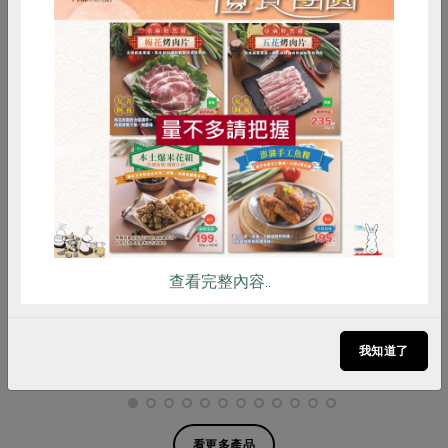
惜食
RPET
食譜
減硝酸鹽
雞蛋
食安
共同購買
湧升海洋股份有限公司
品川實業股份有限公司
澎湖野生小花枝-600g
香酥花枝蝦排(品川)-200公克
(50g*4)
查看完整內容..
600克
200公克
葷
冷凍
葷
冷凍
我知道了
$450
$195
暫無庫存
看更多產品