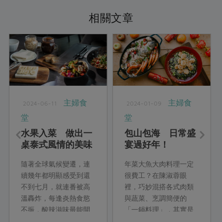
相關文章
主婦食
主婦食
2024-06-11
2024-01-09
堂
堂
水果入菜 做出一
包山包海 日常盛
桌泰式風情的美味
宴過好年！
餐點
隨著全球氣候變遷，連
年菜大魚大肉料理一定
續幾年都明顯感受到還
很費工？在陳淑蓉眼
不到七月，就連番被高
裡，巧妙混搭各式肉類
溫轟炸，每逢炎熱食慾
與蔬菜、烹調簡便的
不振，酸辣滋味最能開
「一鍋料理」，其實是
胃。這次邀請寒沐飯店
她和先生平時晚餐經常