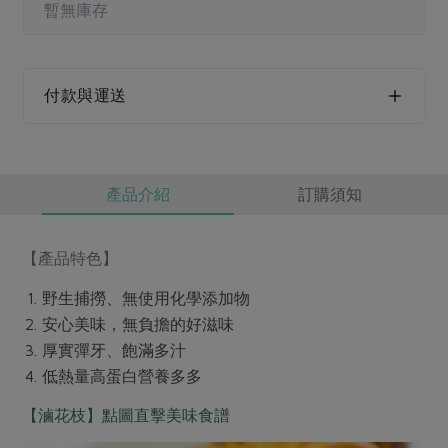
媒體報導
暫無庫存
最新產品
節慶大餐
下載專區
優惠專區
高麗菜海鮮煎餅
付款與運送
地區活動
素食專區
社務會議
地區活動
樂齡友善
活動報下載
產品介紹
訂購須知
【產品特色】
野生捕撈、無使用化學添加物
安心美味，無負擔的好滋味
厚實彈牙、飽滿多汁
低熱量高蛋白營養多多
【滷花枝】點圖直擊美味食譜