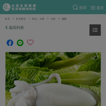
搜尋
選單
產品分類
首頁
所有產品
肉品・水產
水產
漁類
當季蔬果
返回列表
食譜料理
一籃菜
當令水果
食材
特別企畫
芽苗類
蕈菇類
米食
預購活動
綠主張
辛香料類
麵食
把最好的台灣味帶回家！
觀點文章
關於合作社
肉食
奶蛋豆・五穀
防災用品預購圓滿結束
主婦食堂
一籃菜真心話
海鮮
蛋
乳製品
認識合作社
重要公告
2026年端午節預購圓滿結束
社內大小事
合作聯合國
常備菜
豆製品
米麵雜糧
關於我們
更多預購活動
產品故事
生活提案
蔬食
合作社組織
肉品・水產
樂齡生活
親子食育
蛋料理
當季產品
員工與求才