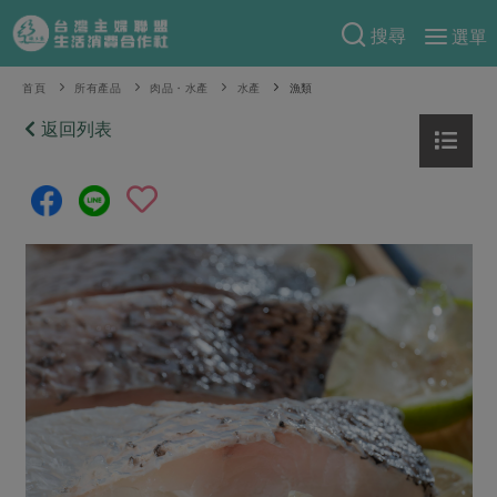
搜尋
選單
產品分類
首頁
所有產品
肉品・水產
水產
漁類
當季蔬果
返回列表
食譜料理
一籃菜
當令水果
食材
特別企畫
芽苗類
蕈菇類
米食
預購活動
綠主張
辛香料類
麵食
把最好的台灣味帶回家！
觀點文章
關於合作社
肉食
奶蛋豆・五穀
防災用品預購圓滿結束
主婦食堂
一籃菜真心話
海鮮
蛋
乳製品
認識合作社
重要公告
2026年端午節預購圓滿結束
社內大小事
合作聯合國
常備菜
豆製品
米麵雜糧
關於我們
更多預購活動
產品故事
生活提案
蔬食
合作社組織
肉品・水產
樂齡生活
親子食育
蛋料理
當季產品
員工與求才