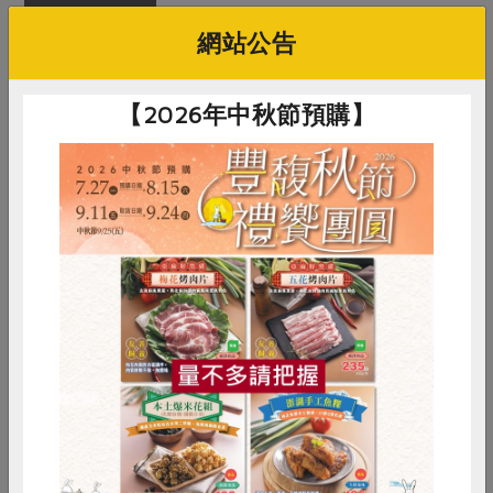
淨重/數量
200公克
網站公告
內容物
金目鱸魚
【2026年中秋節預購】
保存條件
冷凍未拆封可保存12個月
產品說明
低密度共生混養的金目鱸魚，去刺魚
排方便利用，讓愛吃魚又不會挑刺的
朋友可以簡單品嘗美味。
調理方式
適合油煎、清蒸或煮湯
惜食
RPET
食譜
減硝酸鹽
注意事項
本品含有魚類，對其過敏者請勿食用
雞蛋
食安
共同購買
你可能有興趣的產品