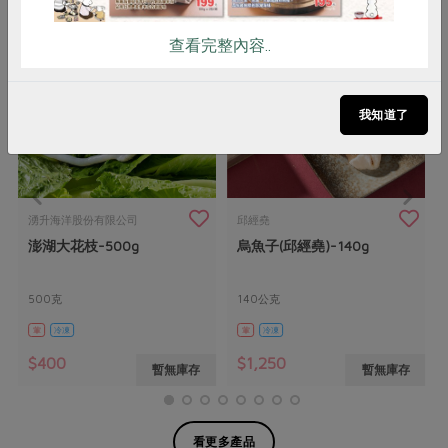
查看完整內容..
我知道了
湧升海洋股份有限公司
邱經堯
澎湖大花枝-500g
烏魚子(邱經堯)-140g
500克
140公克
葷
冷凍
葷
冷凍
$400
$1,250
暫無庫存
暫無庫存
看更多產品