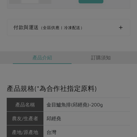
媒體報導
最新產品
節慶大餐
下載專區
優惠專區
付款與運送
（全區供應 | 冷凍配送）
高麗菜海鮮煎餅
地區活動
素食專區
社務會議
地區活動
樂齡友善
活動報下載
產品介紹
訂購須知
產品規格(*為合作社指定原料)
產品名稱
金目鱸魚排(邱經堯)-200g
農友/生產者
邱經堯
產地/原產地
台灣