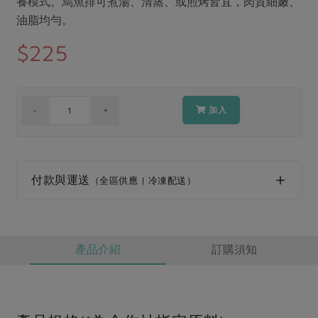
養模式。烏魚排可煮湯、清蒸、或煎烤皆宜，肉質細嫩、
媒體報導
最新產品
節慶大餐
油脂均勻。
下載專區
$225
優惠專區
高麗菜海鮮煎餅
地區活動
素食專區
社務會議
地區活動
加入
樂齡友善
活動報下載
付款與運送
（全區供應 | 冷凍配送）
產品介紹
訂購須知