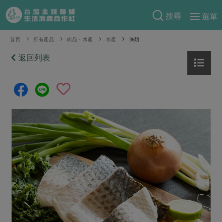
搜尋
選單
產品分類
首頁
所有產品
肉品・水產
水產
漁類
當季蔬果
返回列表
食譜料理
一籃菜
當令水果
食材
特別企畫
芽苗類
蕈菇類
米食
預購活動
綠主張
辛香料類
麵食
把最好的台灣味帶回家！
觀點文章
關於合作社
肉食
奶蛋豆・五穀
防災用品預購圓滿結束
主婦食堂
一籃菜真心話
海鮮
蛋
乳製品
認識合作社
重要公告
2026年端午節預購圓滿結束
社內大小事
合作聯合國
常備菜
豆製品
米麵雜糧
關於我們
更多預購活動
產品故事
生活提案
蔬食
合作社組織
肉品・水產
樂齡生活
親子食育
蛋料理
當季產品
員工與求才