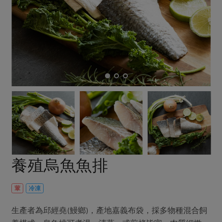
畜產肉類
水產
廚房瑜伽
合作25-經典快閃最後一週
水畜加工品
料理方式
產品檢驗
合作25-精選產品第四彈
關注議題
烘焙．點心
自主把關
合作25-精選產品第三彈
調理食材・點心
減硝酸鹽
惜食
醬料
檢驗報告
更多當季產品
調味醬料/南北貨
烘焙
非基改運動
支持本土農糧
湯品．鍋物
硝酸鹽檢驗
休閒零嘴
沖泡飲品
廢核運動
能源議題
漬物
議題活動
保健食品
減添加物
減塑減廢
涼拌沙拉
社員權益
主婦聯盟X樂齡網特約優惠案
公益金
食農教育
飲品
居家好物
合作社法規
30%rPET紅烏龍茶
更多議題
美妝保養
個人清潔
社務專區
2024農業發展計畫年度報告
養殖烏魚魚排
主題食譜
生活者e週報
家庭清潔
織品
選舉專區
更多議題活動
異國料理
日用品
圖書禮品
葷
冷凍
綠主張月刊
年菜食譜
防災用品
最新消息
把最好的台灣味帶回家！
生產者為邱經堯(鰻鄉)，產地嘉義布袋，採多物種混合飼
典藏閱覽室
養身食補