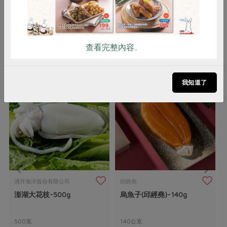
查看完整內容..
你可能有興趣的產品
我知道了
湧升海洋股份有限公司
邱經堯
澎湖大花枝-500g
烏魚子(邱經堯)-140g
500克
140公克