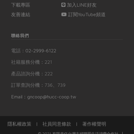
下載專區
加入LINE好友
友善連結
訂閱YouTube頻道
聯絡我們
電話：
02-2999-6122
社籍服務分機：221
產品諮詢分機：222
訂單查詢分機：736、739
Email：gncoop@hucc-coop.tw
隱私權政策
|
社員同意條款
|
著作權聲明
|
© 2021 有限責任台灣主婦聯盟生活消費合作社