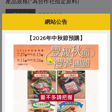
產品規格(*為合作社指定原料)
產品名稱
養殖烏魚魚排
網站公告
農友/生產者
邱經堯
產地/原產地
台灣嘉義
【2026年中秋節預購】
淨重/數量
400公克
內容物
烏魚
保存條件
冷凍未開封可保存1年
產品說明
支持本土水產養殖！採多物種混合飼
惜食
RPET
食譜
減硝酸鹽
養模式養殖。
雞蛋
食安
共同購買
調理方式
可煮湯、清蒸、或煎烤
注意事項
本品含有魚類，對其過敏者請勿食用