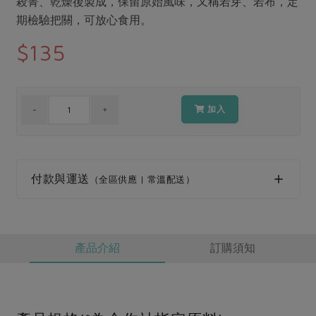
殺菁、乾燥後製成，保留原始風味，又稱若芽、若布，定
媒體報導
最新產品
節慶大餐
期檢驗把關，可放心食用。
下載專區
$135
優惠專區
高麗菜海鮮煎餅
地區活動
素食專區
社務會議
地區活動
加入
樂齡友善
活動報下載
付款與運送
（全區供應 | 常溫配送）
產品介紹
訂購須知