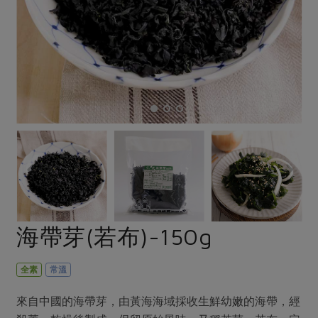
畜產肉類
水產
廚房瑜伽
合作25-經典快閃最後一週
水畜加工品
料理方式
產品檢驗
合作25-精選產品第四彈
關注議題
烘焙．點心
自主把關
合作25-精選產品第三彈
調理食材・點心
減硝酸鹽
惜食
醬料
檢驗報告
更多當季產品
調味醬料/南北貨
烘焙
非基改運動
支持本土農糧
湯品．鍋物
硝酸鹽檢驗
休閒零嘴
沖泡飲品
廢核運動
能源議題
漬物
議題活動
保健食品
減添加物
減塑減廢
涼拌沙拉
社員權益
主婦聯盟X樂齡網特約優惠案
公益金
食農教育
飲品
居家好物
合作社法規
30%rPET紅烏龍茶
更多議題
美妝保養
個人清潔
社務專區
2024農業發展計畫年度報告
海帶芽(若布)-150g
主題食譜
生活者e週報
家庭清潔
織品
選舉專區
更多議題活動
異國料理
日用品
圖書禮品
全素
常溫
綠主張月刊
年菜食譜
防災用品
最新消息
把最好的台灣味帶回家！
來自中國的海帶芽，由黃海海域採收生鮮幼嫩的海帶，經
典藏閱覽室
養身食補