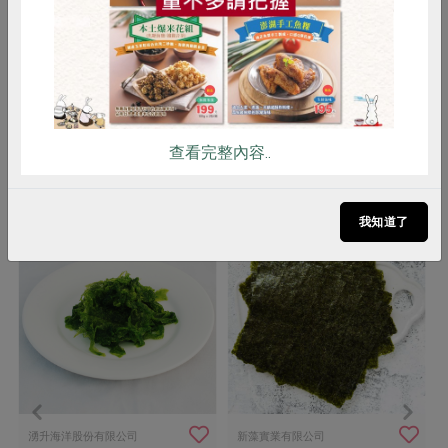
滾2分鐘 涼拌—以熱水沖泡2分鐘後撈
出，加入調味料涼拌即可食用
注意事項
內附保鮮劑，避免誤食
查看完整內容..
你可能有興趣的產品
我知道了
湧升海洋股份有限公司
新藻實業有限公司