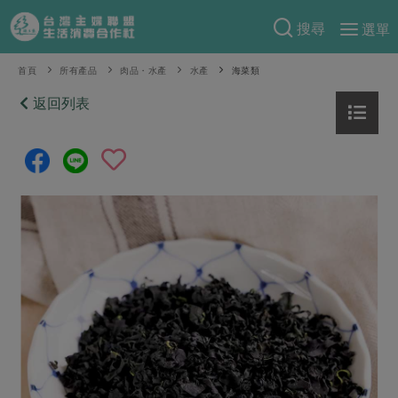
搜尋
選單
產品分類
首頁
所有產品
肉品・水產
水產
海菜類
當季蔬果
返回列表
食譜料理
一籃菜
當令水果
食材
特別企畫
芽苗類
蕈菇類
米食
預購活動
綠主張
辛香料類
麵食
把最好的台灣味帶回家！
觀點文章
關於合作社
肉食
奶蛋豆・五穀
防災用品預購圓滿結束
主婦食堂
一籃菜真心話
海鮮
蛋
乳製品
認識合作社
重要公告
2026年端午節預購圓滿結束
社內大小事
合作聯合國
常備菜
豆製品
米麵雜糧
關於我們
更多預購活動
產品故事
生活提案
蔬食
合作社組織
肉品・水產
樂齡生活
親子食育
蛋料理
當季產品
員工與求才