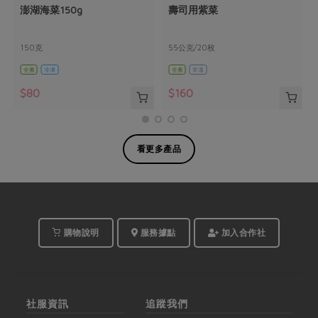
澎湖海菜150g
壽司用紫菜
150克
55公克/20枚
全素
冷凍
全素
常溫
$80
$160
看更多產品
購物說明
服務據點
加入合作社
社服資訊
追蹤我們