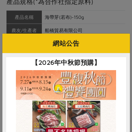
產品規格(*為合作社指定原料)
產品名稱
海帶芽(若布)-150g
農友/生產者
船橋貿易有限公司
網站公告
產地/原產地
中國
淨重/數量
150公克
【2026年中秋節預購】
內容物
裙帶菜
保存條件
陰涼乾燥處
產品說明
本品由黃海海域採收生鮮幼嫩的海
帶，經殺菁、乾燥後製成，保留原始
風味
惜食
RPET
食譜
減硝酸鹽
調理方式
煮湯—湯煮好後，放入海帶芽，再煮
雞蛋
食安
共同購買