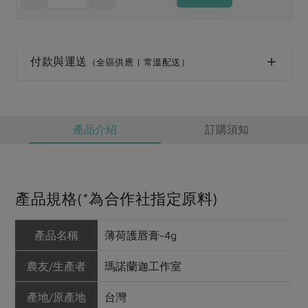
媒體報導
最新產品
節慶大餐
下載專區
優惠專區
付款與運送
（全區供應 | 常溫配送）
高麗菜海鮮煎餅
地區活動
素食專區
社務會議
地區活動
樂齡友善
活動報下載
產品介紹
訂購須知
產品規格(*為合作社指定原料)
產品名稱
薄荷護唇膏-4g
農友/生產者
瑪諾蘭迦工作室
產地/原產地
台灣