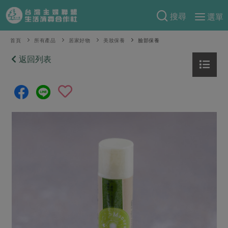
搜尋
選單
產品分類
首頁
所有產品
居家好物
美妝保養
臉部保養
當季蔬果
返回列表
食譜料理
一籃菜
當令水果
食材
特別企畫
芽苗類
蕈菇類
米食
預購活動
綠主張
辛香料類
麵食
把最好的台灣味帶回家！
觀點文章
關於合作社
肉食
奶蛋豆・五穀
防災用品預購圓滿結束
主婦食堂
一籃菜真心話
海鮮
蛋
乳製品
認識合作社
重要公告
2026年端午節預購圓滿結束
社內大小事
合作聯合國
常備菜
豆製品
米麵雜糧
關於我們
更多預購活動
產品故事
生活提案
蔬食
合作社組織
肉品・水產
樂齡生活
親子食育
蛋料理
當季產品
員工與求才