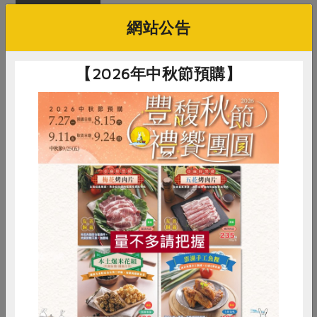
淨重/數量
4公克
網站公告
內容物
橄欖油、可可脂、乳油木果脂、蜂
蠟、薄荷精油、維他命E油
【2026年中秋節預購】
保存條件
陰涼乾燥處可保存1年
產品說明
不含防腐劑
調理方式
直接塗抹於唇部
備註/
用途: 嘴唇保濕、預防乾燥
惜食
RPET
食譜
減硝酸鹽
其他標示
雞蛋
食安
共同購買
你可能有興趣的產品