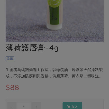
畜產肉類
水產
廚房瑜伽
合作25-經典快閃最後一週
水畜加工品
料理方式
產品檢驗
合作25-精選產品第四彈
關注議題
烘焙．點心
自主把關
合作25-精選產品第三彈
調理食材・點心
減硝酸鹽
惜食
醬料
檢驗報告
更多當季產品
調味醬料/南北貨
烘焙
非基改運動
支持本土農糧
湯品．鍋物
硝酸鹽檢驗
休閒零嘴
沖泡飲品
廢核運動
能源議題
薄荷護唇膏-4g
漬物
議題活動
保健食品
減添加物
減塑減廢
涼拌沙拉
社員權益
主婦聯盟X樂齡網特約優惠案
常溫
公益金
食農教育
飲品
居家好物
合作社法規
30%rPET紅烏龍茶
更多議題
生產者為瑪諾蘭迦工作室，以橄欖油、蜂蠟等天然原料製
美妝保養
個人清潔
社務專區
2024農業發展計畫年度報告
成，不添加防腐劑與香精，供應薄荷、薰衣草二種味道。
主題食譜
生活者e週報
家庭清潔
織品
選舉專區
更多議題活動
$88
異國料理
日用品
圖書禮品
綠主張月刊
年菜食譜
防災用品
最新消息
把最好的台灣味帶回家！
典藏閱覽室
養身食補
加入