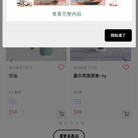
查看完整內容..
我知道了
瑪諾蘭迦工作室
瑪諾蘭迦工作室
甘油
薰衣草護唇膏-4g
60 毫升
4公克
常溫
常溫
$58
$88
看更多產品