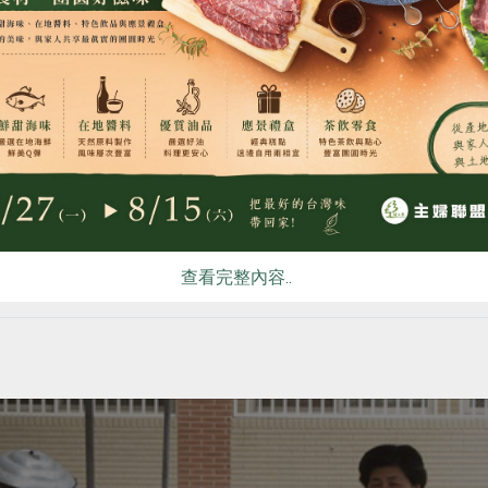
選擇也不必然是因為缺乏獨居、獨處或獨立的能力；但缺乏這些
食
RPET
食譜
減硝酸鹽
雞蛋
食安
共同
至是一群人一起過年老生活。兩個人共老，可以是伴侶，也可以
業的人，或是不同行業、不同背景的人共同生活，形成多元群居
休社區，專為退休後的人群居而設計，這就是一群人共老。退休
如，繪畫、燒窯等課程，各類運動如高爾夫、網球、游泳等設施
房；不想煮菜，或不願意一個人吃飯，就到社區裡的餐廳用餐，
，價錢也不一。嬰兒潮世代開始退休搬入社區後，體力和精力還
查看完整內容..
長者認為這些嬰兒潮的人太活潑了，「把退休社區變成熱熱鬧鬧
中的社區，這樣大家住得近，彼此有個照應，就不至於老得太寂