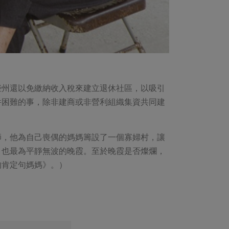
些州還以免繳納收入稅來建立退休社區，以吸引
件困難的事，除非建商或非營利組織集資共同建
師，他為自己喪偶的媽媽籌設了一個寡婦村，讓
，也最為平靜無波的晚霞。至於晚霞是否燦爛，
的肯定句媽媽》。）