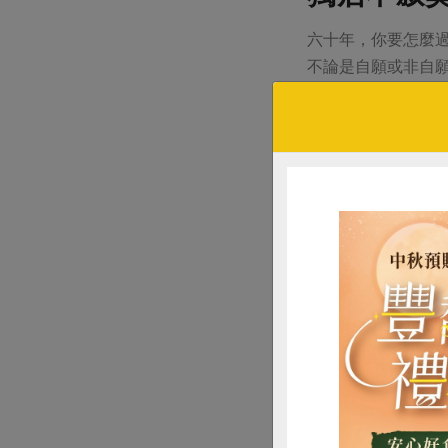
六十年，你要怎麼
不論是自願或非自
們的印象是熱愛獨
美國人的獨居是建
立和獨處，有如雙
活；因此，即便在
長期以來，「獨居
象，以及華人文化
到台灣社會之中。
美國的獨居老人，
的城市定居。有些
州鱈角的接待家庭
帶她外出採購或到
一起創建