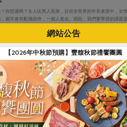
過？你想過嗎？女人比男人長壽，目前全世界的年長者當中，女
願，都不會有配偶倍伴，一個人老去。因此，我們要學習的課題是
立與自由、注重隱私與歡樂。到了老年，是不是還如此呢？沒錯
網站公告
立在獨立、自由、隱私和歡樂上；美國人擁有獨處的能力。而沒
胞胎，互為一體。獨處並不代表寂寞，寂寞是因為不懂得安排時
大團體裡，有許多人在一起，仍然有可能感到寂寞。
【2026年中秋節預購】豐馥秋節禮饗團圓
」在台灣社會帶有負面意思。主要原因是台灣媒體動不動就在新
中的群體文化互相依賴關係所致。我想，媒體之所以如此報導，
這也是因為台灣人從小就沒有學習如何獨處。既然欠缺獨處的能
有的隨著老化而行動緩慢，甚至行動不便時，考慮到有人就近照
獨居老人因為年老而生活自理能力缺乏彈性時，朋友或社區的人
時，主人是獨居女子，視力欠佳無法開車，而且健康奇差無比；
銀行辦事，朋友們還天天打電話跟她聊天，確保她安全無虞。
共老社區