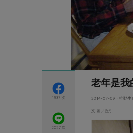
老年是我
1937 次
2014-07-09・推
文‧圖／丘引
2027 次