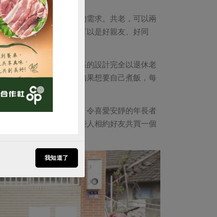
能力的人，共老則是必然的需求。共老，可以兩
購買
是好朋友；一群人共老，可以是好親友、好同
的社會。
社區越來越普遍，而且社區的設計完全以退休老
，餐廳、醫院也在附近。如果想要自己煮飯，每
方便至極。
能活蹦亂跳，開歡樂派對，令喜愛安靜的年長者
的，成何體統？」也有一些人相約好友共買一個
寞。
我知道了