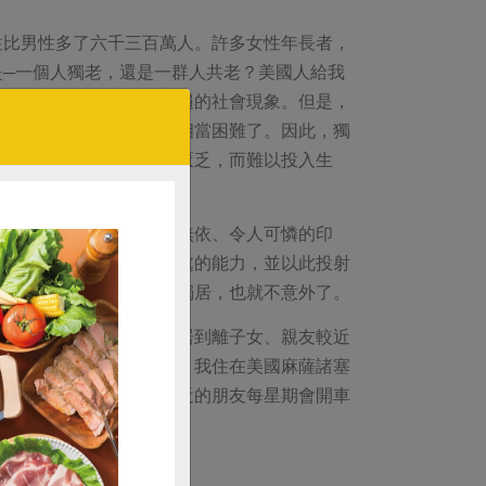
性比男性多了六千三百萬人。許多女性年長者，
─一個人獨老，還是一群人共老？美國人給我
，在美國，獨居老人是普遍的社會現象。但是，
有獨立的能力，要獨處就相當困難了。因此，獨
間、缺乏興趣、人際關係匱乏，而難以投入生
聞中將獨居老人視為孤苦無依、令人可憐的印
因為媒體人本身就缺乏獨處的能力，並以此投射
力，那麼排斥獨居或害怕獨居，也就不意外了。
應的需求，所以有可能移居到離子女、親友較近
會提供義務的照顧和服務。我住在美國麻薩諸塞
但是，住在同一社區或附近的朋友每星期會開車