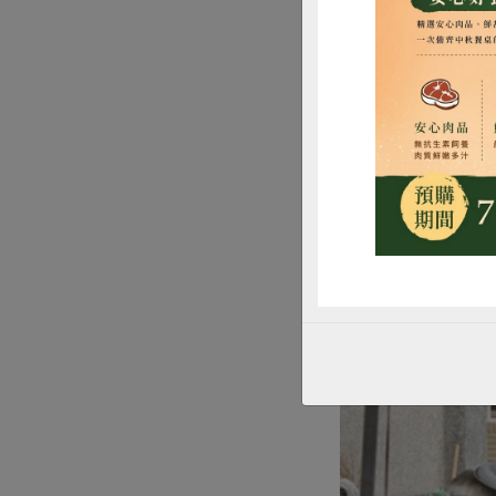
不過，「共老」的
惜
個人或多個人，甚
學，甚至是相同專
美國社會有許多退
人的需求為主，例
家住戶有自己的廚
退休社區種類多元
感到不安。那些年
社區，或者是社區