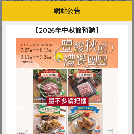
休憩身心，可謂淡水人私密的後花園。親水步道的起始點
在北新路福德宮的巷內，這段溪水旁仍有農田。往下游方
網站公告
向走，經過萬坪公園步道，主流與支流匯合，此處正是生
態導覽熱點區域。主婦聯盟生活消費合作社也曾舉辦公司
【2026年中秋節預購】
田溪人文生態導覽活動，迴響熱烈。
惜食
RPET
食譜
減硝酸鹽
雞蛋
食安
共同購買