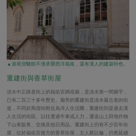
▲滬尾偕醫館不僅承襲西洋風格，還有漢人的建築特色。
重建街與香草街屋
淡水中正路老街上的福佑宮媽祖廟，是淡水第一間廟宇，
已有二百三十多年歷史。廟旁的重建街是淡水最古老的街
道，不同於馬偕街附近為洋人生活圈，重建街則是過去漢
人生活的街區。以往透過牛車或人力，運送山上田地作物
下山來販售、交換其他日用品。重建街上仍有不少百年街
屋，位於福佑宮後方的香草街屋，主人蔡以倫，仍舊延續