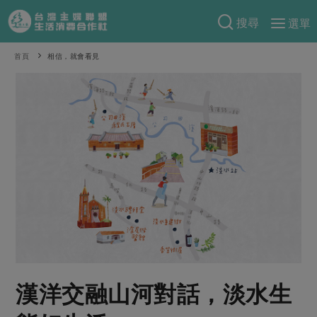
搜尋
選單
產品分類
首頁
相信，就會看見
當季蔬果
食譜料理
一籃菜
當令水果
食材
特別企畫
芽苗類
蕈菇類
米食
預購活動
綠主張
辛香料類
麵食
把最好的台灣味帶回家！
觀點文章
關於合作社
肉食
奶蛋豆・五穀
防災用品預購圓滿結束
主婦食堂
一籃菜真心話
海鮮
蛋
乳製品
認識合作社
重要公告
2026年端午節預購圓滿結束
社內大小事
合作聯合國
常備菜
豆製品
米麵雜糧
關於我們
更多預購活動
產品故事
生活提案
蔬食
合作社組織
漢洋交融山河對話，淡水生
肉品・水產
樂齡生活
親子食育
蛋料理
當季產品
員工與求才