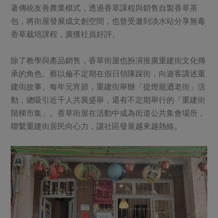
著傳統友善農業模式，透過香草課程與銷售自製香草茶
包，將街屋發展成文創空間，也曾受邀到淡水站分享無毒
香草栽培課程，廣獲社員好評。
除了教學與產品銷售，香草街屋也扮演推廣重建街文化傳
承的角色。蔡以倫不定期在假日領隊踩街，向遊客講述重
建街故事。每年元宵節，重建街舉辦「提燈籠迺老街」活
動，總吸引近千人共襄盛舉，還有不定期舉行的「重建街
階梯市集」。香草街屋在活動中成為街道公共集會場所，
聯繫重建街居民向心力，讓社區發展越來越熱絡。