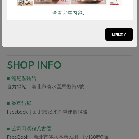
▲公司田溪旁的步道，讓人更能親近河水的環境與生態。
查看完整內容..
新市鎮內還保留一間完整三合院「公司田溪程氏古厝」，
可一窺早年淡水鎮沙崙地區的建築風貌，並有園區導覽、
我知道了
社區大學木工班與讀書會等課程，歡迎民眾洽詢。
SHOP INFO
■ 滬尾偕醫館
官方網站
｜新北市淡水區馬偕街6號
■ 香草街屋
Facebook
｜新北市淡水區重建街14號
■ 公司田溪程氏古厝
FaceBook
｜新北市淡水區新民街一段138巷7號