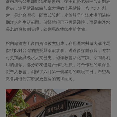
從站所搭公車回到淡水捷運站，循中正路老街中段走到馬
偕街，滬尾偕醫館由加拿大傳教士馬偕於一八七九年創
建，是北台灣第一間西式診所，座落於早年淡水港開港時
期洋人的生活範圍。偕醫館現已不再是醫院，而是由淡水
長老教會規劃管理，陳列馬偕牧師生前文物。
館內導覽志工多由資深教友組成，利用週末對遊客講述馬
偕牧師對台灣的熱愛與奉獻故事。透過多媒體影片，遊客
可更加認識淡水人文歷史，認識教會活化古蹟、空間再利
用的理念。部分教友也是合作社社員，將合作社的環保意
識帶入教會，創辦了六月第一個星期的環境主日，希望為
教會與偕醫館發展更豐富的關懷面向。