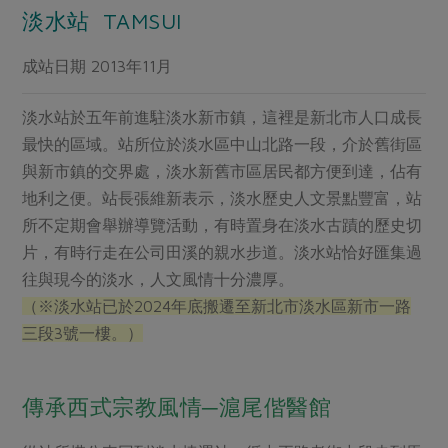
媒體報導
淡水站 TAMSUI
最新產品
節慶大餐
下載專區
成站日期 2013年11月
優惠專區
高麗菜海鮮煎餅
地區活動
淡水站於五年前進駐淡水新市鎮，這裡是新北市人口成長
素食專區
最快的區域。站所位於淡水區中山北路一段，介於舊街區
社務會議
地區活動
樂齡友善
與新市鎮的交界處，淡水新舊市區居民都方便到達，佔有
活動報下載
地利之便。站長張維新表示，淡水歷史人文景點豐富，站
所不定期會舉辦導覽活動，有時置身在淡水古蹟的歷史切
片，有時行走在公司田溪的親水步道。淡水站恰好匯集過
往與現今的淡水，人文風情十分濃厚。
（※淡水站已於2024年底搬遷至新北市淡水區新市一路
三段3號一樓。）
傳承西式宗教風情─滬尾偕醫館