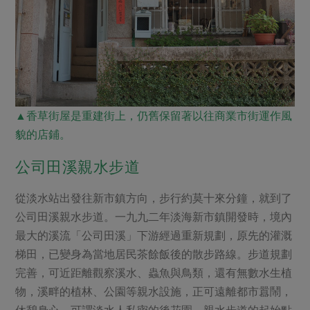
▲香草街屋是重建街上，仍舊保留著以往商業市街運作風
貌的店鋪。
公司田溪親水步道
從淡水站出發往新市鎮方向，步行約莫十來分鐘，就到了
公司田溪親水步道。一九九二年淡海新市鎮開發時，境內
最大的溪流「公司田溪」下游經過重新規劃，原先的灌溉
梯田，已變身為當地居民茶餘飯後的散步路線。步道規劃
完善，可近距離觀察溪水、蟲魚與鳥類，還有無數水生植
物，溪畔的植林、公園等親水設施，正可遠離都市囂鬧，