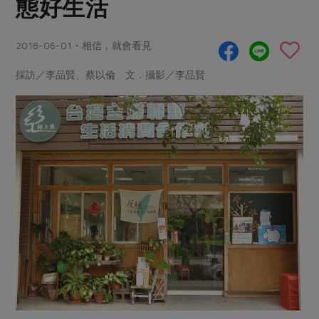
態好生活
畜產肉類
水產
廚房瑜伽
傳到心坎裡，誠心又澎派
水畜加工品
料理方式
產品檢驗
合作25-經典快閃最後一週
2018-06-01・相信，就會看見
關注議題
烘焙．點心
自主把關
合作25-精選產品第四彈
調理食材・點心
減硝酸鹽
惜食
採訪／李品賢、蔡以倫 文．攝影／李品賢
醬料
檢驗報告
更多當季產品
調味醬料/南北貨
烘焙
非基改運動
支持本土農糧
湯品．鍋物
硝酸鹽檢驗
休閒零嘴
沖泡飲品
廢核運動
能源議題
漬物
議題活動
保健食品
減添加物
減塑減廢
涼拌沙拉
社員權益
主婦聯盟X樂齡網特約優惠案
公益金
食農教育
飲品
居家好物
合作社法規
30%rPET紅烏龍茶
更多議題
美妝保養
個人清潔
社務專區
2024農業發展計畫年度報告
主題食譜
生活者e週報
家庭清潔
織品
選舉專區
更多議題活動
異國料理
日用品
圖書禮品
綠主張月刊
年菜食譜
防災用品
最新消息
傳到心坎裡，誠心又澎派
典藏閱覽室
養身食補