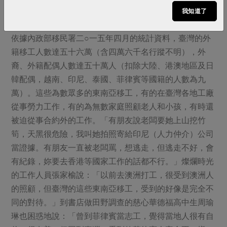
我知道了
被污名化的勞動者
依據內政部移民署二○一五年四月的統計資料，臺灣的外
籍移工人數達五十六萬（含四萬六千名行蹤不明），外
裔、外籍配偶人數達五十萬人（扣除大陸、港澳地區及日
韓配偶，越南、印尼、泰國、菲律賓等國籍的人數為九
萬）。這些為數眾多的東南亞移工，有的在臺灣各地工廠
從事勞力工作，有的為無數家庭照顧老人和小孩，有時還
被迫從事合約外的工作。「有朋友說老闆要她上山挖竹
筍，天黑很危險，我叫她拍照寄給印尼（人力仲介）公司
當證據。有朋友一直被老闆罵，想逃走，但逃走不好，會
有紀錄，妳要去香港等國家工作的話都不行。」燦爛時光
的工作人員張家榆說：「以前去澳洲打工，很受到澳洲人
的照顧，但臺灣的這些東南亞移工，受到的好像是完全不
同的對待。」到書店做田野調查的慈心華德福高中生周瑜
琳也困惑地說：「曾到菲律賓當志工，覺得當地人很有自