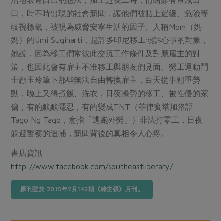
口，時不時出現的社會新聞，讓他們被貼上遲緩、危險等
歧視標籤，被視為威脅安寧生活的因子。人稱Mom（媽
媽）的Umi Sugiharti，是許多印尼移工傾訴心事的對象，
她說，因為移工們常彼此交流工作條件及對應雇主的對
策，也因此會有雇主不准移工與朋友們見面。勞工運動鬥
士顧玉玲筆下那些無法自由轉換雇主，白天從事粗重勞
動，晚上又得煮飯、洗衣，日夜操勞的移工、被性侵的家
傭，有的默默隱忍，有的變成TNT（菲律賓塔加洛語
Tago Ng Tago，意指「逃跑外勞」）非法打零工，日夜
躲避警察的追捕，新聞背後的真相令人心疼。
書店資訊︱
http://www.facebook.com/southeastliberary/
原刊登於 2015年7月142期《綠主張》月刊。