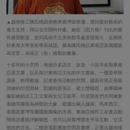
▲越南移工陳氏桃因債務來臺灣當幫傭，遇到愛好藝術的
雇主支持，得以在空閒時作畫。她在《四方報》刊出的畫
作廣受歡迎，曾到高雄市立美術館等處巡迴展出，近期將
於東海大學美術學系就讀。圖為陳氏桃以東南亞多國國旗
為背景，為張正（前）繪製的畫像。
十多坪的小空間，堆放許多語文、旅遊、小說等各類東南
亞原文書，以及探討東南亞文化的中文書籍。一樓是舉辦
講座、料理教做、記者會等活動的空間，牆面有張正母親
所繪的印尼雨林，對牆則是張正、褚士瑩構思，由專職神
像彩繪的志工王立業與女兒王硯葶、印尼朋友們共同繪製
泰緬等國視為神獸的大象，噴灑出融入越南、馬來西亞、
泰國及臺灣等國國旗圖像的水滴。東南亞移民工在書店翻
閱母語書籍抒解鄉愁，也可以與臺灣朋友平等互動，交流
彼此的文化。二樓是電影播放空間及畫廊，正展出越南移