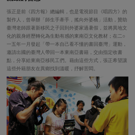
張正是前《四方報》總編輯，也是電視節目《唱四方》的
製作人，曾舉辦「師生手牽手，搖向外婆橋」活動，贊助
臺灣老師跟著新移民之子回到外婆家過暑假，並將異地文
化的親身經歷轉化為生動有感的東南亞文化教材；在二○
一五年一月發起「帶一本自己看不懂的書回臺灣」運動，
邀請出國的臺灣人帶回一本東南亞書籍，交由指定收書
點，分享給東南亞移民工們。藉由這些方式，張正希望讓
這些外籍朋友在異鄉找到溫暖，抒解苦悶。