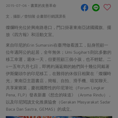
畜產肉類
水產
廚房瑜伽
2015-07-06・書業的友善革命
傳到心坎裡，誠心又澎派
水畜加工品
料理方式
產品檢驗
合作25-經典快閃最後一週
文．攝影／曾怡陵 企畫部行銷課課長
關注議題
烘焙．點心
自主把關
合作25-精選產品第四彈
調理食材・點心
燦爛時光位於興南路巷口，門口掛著東南亞諸國國旗、擺
減硝酸鹽
惜食
醬料
放《四方報》和活動文宣。
檢驗報告
更多當季產品
調味醬料/南北貨
烘焙
非基改運動
支持本土農糧
湯品．鍋物
硝酸鹽檢驗
來自印尼的Erin Sumarsini在臺灣做看護工，貼身照顧一
休閒零嘴
沖泡飲品
廢核運動
能源議題
漬物
位年邁阿公的起居，全年無休；Umi Sugiharti則比多數的
議題活動
保健食品
減添加物
減塑減廢
涼拌沙拉
移工幸運，週休一天，但要照顧三個小孩，也不輕鬆。二
社員權益
主婦聯盟X樂齡網特約優惠案
公益金
食農教育
○一五年六月七日，即將約滿返鄉的她們與十幾位同戴著
飲品
居家好物
合作社法規
30%rPET紅烏龍茶
伊斯蘭頭巾的印尼移工，在難得的休假日相聚在「燦爛時
更多議題
美妝保養
個人清潔
光」東南亞主題書店，簡報、自拍、滑手機、嘻笑聊天、
社務專區
2024農業發展計畫年度報告
主題食譜
共享家鄉菜，慶祝國際性的印尼筆社（Forum Lingkar
生活者e週報
家庭清潔
織品
選舉專區
更多議題活動
Pena, FLP）發表新書《想念的味道》（Aroma Rindu），
異國料理
日用品
圖書禮品
以及印尼閱讀文化推廣協會（Gerakan Masyarakat Sadar
綠主張月刊
年菜食譜
防災用品
Baca Dan Sastra, GEMAS）的成立。
最新消息
傳到心坎裡，誠心又澎派
典藏閱覽室
養身食補