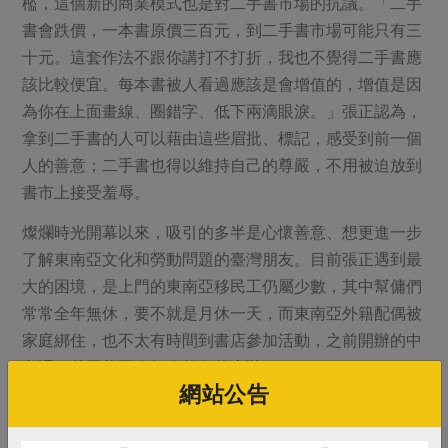
檻，這個新的商業模式也是對二手書市場的抗議。「二手
書會跌價，一本書原價三百元，到二手書市場可能只有三
十元。這套作法不跟你講打不打折，我也不覺得二手書應
該比較便宜。每本書被人看過應該是會增值的，增值是因
為你在上面畫線、圈錯字、低下兩滴眼淚。」張正認為，
拿到二手書的人可以藉由這些眉批、標記，感受到前一個
人的善意；二手書也得以維持自己的尊嚴，不用被迫放到
書市上接受羞辱。
燦爛時光開幕以來，吸引的多半是心懷善意、想更進一步
了解東南亞文化和勞動問題的臺灣朋友。目前張正遇到最
大的困境，是上門的東南亞移民工仍屬少數，其中幫傭們
常常全年無休，要不就是月休一天，而東南亞外籍配偶被
家庭綁住，也不太有時間到書店參加活動，之前開辦的中
文課程曾因此面臨無人報名的窘狀。
網站公告
少有休息時間，是東南亞移民工共同的問題，但還是有許
多人利用工作之餘零碎的時間，為夢想鋪路。為了鼓勵東