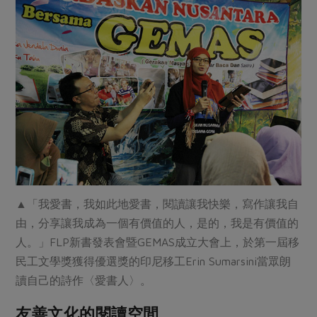
媒體報導
最新產品
節慶大餐
下載專區
優惠專區
高麗菜海鮮煎餅
地區活動
素食專區
社務會議
地區活動
樂齡友善
活動報下載
▲「我愛書，我如此地愛書，閱讀讓我快樂，寫作讓我自
由，分享讓我成為一個有價值的人，是的，我是有價值的
人。」FLP新書發表會暨GEMAS成立大會上，於第一屆移
民工文學獎獲得優選獎的印尼移工Erin Sumarsini當眾朗
讀自己的詩作〈愛書人〉。
友善文化的閱讀空間