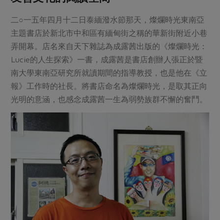
二○一五年四月十二日泰緬潑水節那天，燦爛時光東南亞
主題書店於新北市中和區有緬甸街之稱的華新街附近小巷
弄開幕。店名來自天下雜誌為成露茜出版的《燦爛時光：
Lucie的人生探索》一書，成露茜是書店創辦人張正於暨
南大學東南亞研究所就讀期間的指導教授，也是他在《立
報》工作時的社長。將書店命名為燦爛時光，是取其正向
光明的意涵，也感念成露茜一生為弱勢族群不懈的奮鬥。