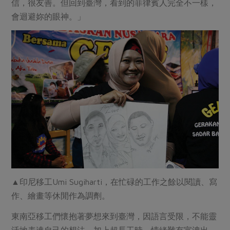
信，很友善。但回到臺灣，看到的菲律賓人完全不一樣，
會迴避妳的眼神。」
▲印尼移工Umi Sugiharti，在忙碌的工作之餘以閱讀、寫
作、繪畫等休閒作為調劑。
東南亞移工們懷抱著夢想來到臺灣，因語言受限，不能靈
活地表達自己的想法，加上超長工時，情緒難有宣洩出