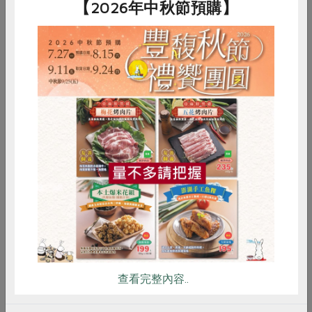
【2026年中秋節預購】
南亞移民工書寫，張正於二○一四年發起第一屆移民工文
學獎。許多全年無休的東南亞移工們利用工作的空檔書寫
自己的生命困境，讓情緒有了出口。獲得優選獎的Erin
Sumarsini，受到張正為東南亞移民工募書的感動，加上
早年家貧無法上大學的遺憾，計畫於二○一五年七月回鄉
開設GEMAS圖書館，服務當地的小孩和母親，也將開辦
講座等活動。
惜食
RPET
食譜
減硝酸鹽
而「師生手牽手，搖向外婆橋」活動的成功，也讓內政部
雞蛋
食安
共同購買
移民署、新北市政府、國泰慈善基金會等單位紛紛開辦類
似的活動，促進多元文化的交流。張正說，發動這些活動
後捲起很大的能量，吸引不少志工和媒體。「能量不會那
麼容易停下來，我不想辜負大家。」他苦思著如何讓書店
的服務更貼近東南亞移民工的需求，讓他們也能在異鄉感
到自在和溫暖。燦爛時光讓這塊土地的移民工有了心靈上
查看完整內容..
的依靠，因為大家的善意和關心而茁壯，帶著希望來，也
能回鄉踏實築夢。