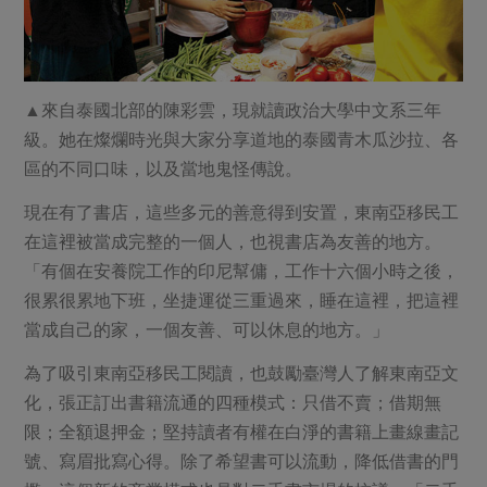
▲來自泰國北部的陳彩雲，現就讀政治大學中文系三年
級。她在燦爛時光與大家分享道地的泰國青木瓜沙拉、各
區的不同口味，以及當地鬼怪傳說。
現在有了書店，這些多元的善意得到安置，東南亞移民工
在這裡被當成完整的一個人，也視書店為友善的地方。
「有個在安養院工作的印尼幫傭，工作十六個小時之後，
很累很累地下班，坐捷運從三重過來，睡在這裡，把這裡
當成自己的家，一個友善、可以休息的地方。」
為了吸引東南亞移民工閱讀，也鼓勵臺灣人了解東南亞文
化，張正訂出書籍流通的四種模式：只借不賣；借期無
限；全額退押金；堅持讀者有權在白淨的書籍上畫線畫記
號、寫眉批寫心得。除了希望書可以流動，降低借書的門