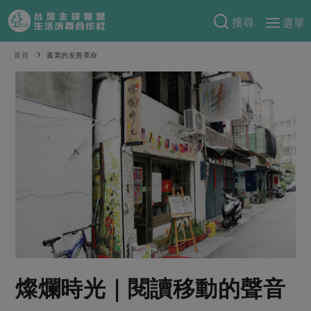
搜尋
選單
產品分類
首頁
書業的友善革命
當季蔬果
食譜料理
一籃菜
當令水果
食材
特別企畫
芽苗類
蕈菇類
米食
預購活動
綠主張
辛香料類
麵食
把最好的台灣味帶回家！
觀點文章
關於合作社
肉食
奶蛋豆・五穀
防災用品預購圓滿結束
主婦食堂
一籃菜真心話
海鮮
蛋
乳製品
認識合作社
重要公告
2026年端午節預購圓滿結束
社內大小事
合作聯合國
常備菜
豆製品
米麵雜糧
關於我們
更多預購活動
產品故事
生活提案
蔬食
合作社組織
燦爛時光｜閱讀移動的聲音
肉品・水產
樂齡生活
親子食育
蛋料理
當季產品
員工與求才