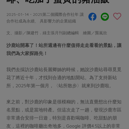
畜產肉類
水產
廚房瑜伽
傳到心坎裡，誠心又澎派
水畜加工品
料理方式
2025-01-14・2025第二個國際合作社年 讓
產品檢驗
合作25-經典快閃最後一週
關注議題
合作社成為永續、 具影響力的企業組織
烘焙．點心
自主把關
合作25-精選產品第四彈
調理食材・點心
減硝酸鹽
惜食
文、攝影／陳建竹．綠主張月刊副總編輯 繪圖／龔嵐欣
醬料
檢驗報告
更多當季產品
調味醬料/南北貨
烘焙
非基改運動
支持本土農糧
湯品．鍋物
沙鹿站開幕了！站所週邊有什麼值得走走看看的景點，讓
硝酸鹽檢驗
休閒零嘴
沖泡飲品
廢核運動
能源議題
我們為大家探路先！
漬物
議題活動
保健食品
減添加物
減塑減廢
涼拌沙拉
社員權益
主婦聯盟X樂齡網特約優惠案
我們去採訪沙鹿站長麗卿姊的時候，她說沙鹿站尋尋覓覓
公益金
食農教育
飲品
居家好物
花了將近十年，才找到合適的地點開站。為了支持新站
合作社法規
30%rPET紅烏龍茶
更多議題
所，2025年第一個月，〈站所散步〉就來到沙鹿啦。
美妝保養
個人清潔
社務專區
2024農業發展計畫年度報告
主題食譜
生活者e週報
家庭清潔
織品
選舉專區
更多議題活動
來之前，對沙鹿的印象是很模糊的，無法直覺想出什麼知
異國料理
日用品
圖書禮品
名景點，或是當地特產。但這次走了一趟，發現沙鹿市區
綠主張月刊
年菜食譜
非常適合安排一日遊，特別是喜歡喝咖啡、吃甜點的朋
防災用品
最新消息
傳到心坎裡，誠心又澎派
友，這裡的咖啡廳出奇地多，Google 評價4.5以上的非常
典藏閱覽室
養身食補