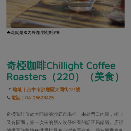
老闆是國內外咖啡競賽評審
奇椏咖啡Chillight Coffee
Roasters（220）（美食）
📍
地址｜台中市沙鹿區大同街121號
📞
電話｜04-26628425
奇椏咖啡位於大同街的沙鹿市場裡，由於門口內縮，街上
又有攤商，第一次來的朋友沒仔細看的話容易錯過。店裡
的烘豆師曾擔任世界烘豆賽台灣賽區評審，我把握機會多