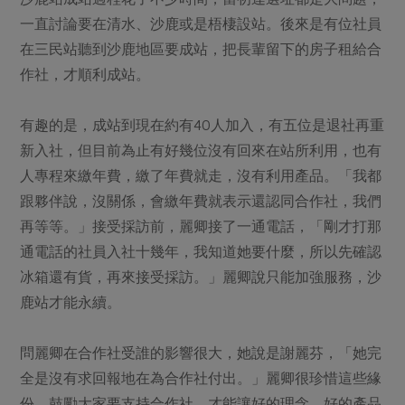
一直討論要在清水、沙鹿或是梧棲設站。後來是有位社員
在三民站聽到沙鹿地區要成站，把長輩留下的房子租給合
作社，才順利成站。
有趣的是，成站到現在約有40人加入，有五位是退社再重
新入社，但目前為止有好幾位沒有回來在站所利用，也有
人專程來繳年費，繳了年費就走，沒有利用產品。「我都
跟夥伴說，沒關係，會繳年費就表示還認同合作社，我們
再等等。」接受採訪前，麗卿接了一通電話，「剛才打那
通電話的社員入社十幾年，我知道她要什麼，所以先確認
冰箱還有貨，再來接受採訪。」麗卿說只能加強服務，沙
鹿站才能永續。
問麗卿在合作社受誰的影響很大，她說是謝麗芬，「她完
全是沒有求回報地在為合作社付出。」麗卿很珍惜這些緣
份，鼓勵大家要支持合作社，才能讓好的理念、好的產品