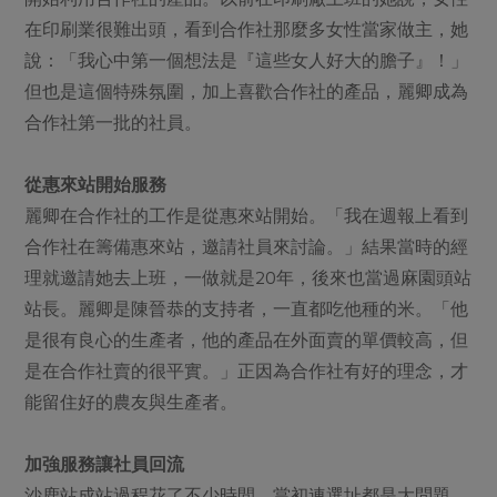
在印刷業很難出頭，看到合作社那麼多女性當家做主，她
說：「我心中第一個想法是『這些女人好大的膽子』！」
但也是這個特殊氛圍，加上喜歡合作社的產品，麗卿成為
合作社第一批的社員。
從惠來站開始服務
麗卿在合作社的工作是從惠來站開始。「我在週報上看到
合作社在籌備惠來站，邀請社員來討論。」結果當時的經
理就邀請她去上班，一做就是20年，後來也當過麻園頭站
站長。麗卿是陳晉恭的支持者，一直都吃他種的米。「他
是很有良心的生產者，他的產品在外面賣的單價較高，但
是在合作社賣的很平實。」正因為合作社有好的理念，才
能留住好的農友與生產者。
加強服務讓社員回流
沙鹿站成站過程花了不少時間，當初連選址都是大問題，