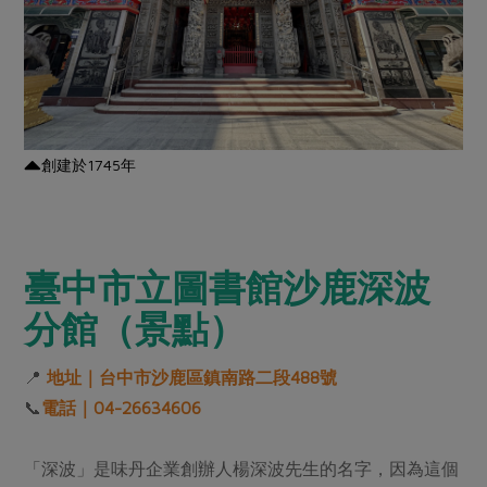
創建於1745年
臺中市立圖書館沙鹿深波
分館（景點）
📍
地址｜台中市沙鹿區鎮南路二段488號
📞
電話｜04-26634606
「深波」是味丹企業創辦人楊深波先生的名字，因為這個