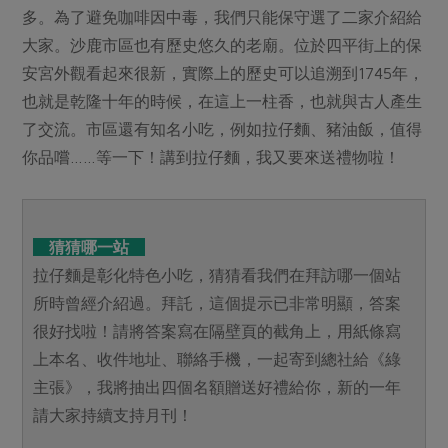
媒體報導
多。為了避免咖啡因中毒，我們只能保守選了二家介紹給
最新產品
節慶大餐
下載專區
大家。沙鹿市區也有歷史悠久的老廟。位於四平街上的保
優惠專區
安宮外觀看起來很新，實際上的歷史可以追溯到1745年，
高麗菜海鮮煎餅
也就是乾隆十年的時候，在這上一柱香，也就與古人產生
地區活動
素食專區
了交流。市區還有知名小吃，例如拉仔麵、豬油飯，值得
社務會議
地區活動
你品嚐……等一下！講到拉仔麵，我又要來送禮物啦！
樂齡友善
活動報下載
猜猜哪一站
拉仔麵是彰化特色小吃，猜猜看我們在拜訪哪一個站
所時曾經介紹過。拜託，這個提示已非常明顯，答案
很好找啦！請將答案寫在隔壁頁的截角上，用紙條寫
上本名、收件地址、聯絡手機，一起寄到總社給《綠
主張》，我將抽出四個名額贈送好禮給你，新的一年
請大家持續支持月刊！