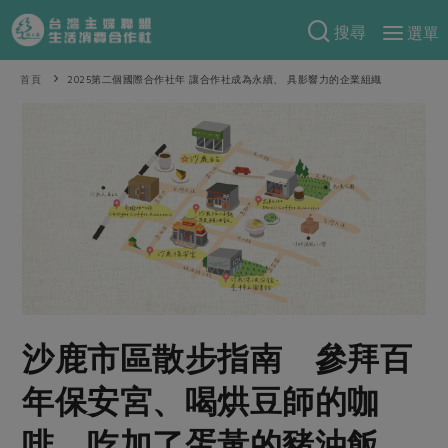
搜尋
選單
產品分類
首頁
2025第二個國際合作社年 讓合作社成為永續、 具影響力的企業組織
當季蔬果
食譜料理
一籃菜
當令水果
食材
特別企畫
芽苗類
蕈菇類
米食
預購活動
綠主張
辛香料類
麵食
把最好的台灣味帶回家！
觀點文章
關於合作社
肉食
奶蛋豆・五穀
防災用品預購圓滿結束
主婦食堂
一籃菜真心話
海鮮
蛋
乳製品
認識合作社
重要公告
2026年端午節預購圓滿結束
沙鹿市區散步指南 參拜百
社內大小事
合作聯合國
常備菜
豆製品
米麵雜糧
關於我們
更多預購活動
產品故事
生活提案
蔬食
年保安宮、喝烘豆師的咖
合作社組織
肉品・水產
樂齡生活
親子食育
蛋料理
啡、吃加了蛋黃的豬油飯
當季產品
員工與求才