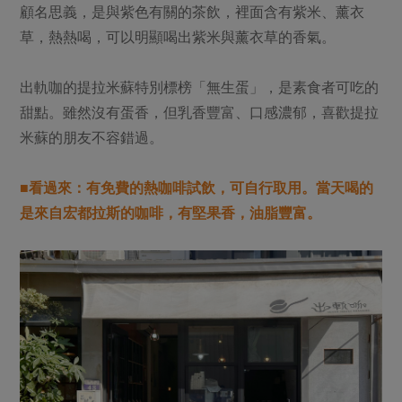
顧名思義，是與紫色有關的茶飲，裡面含有紫米、薰衣
草，熱熱喝，可以明顯喝出紫米與薰衣草的香氣。
出軌咖的提拉米蘇特別標榜「無生蛋」，是素食者可吃的
甜點。雖然沒有蛋香，但乳香豐富、口感濃郁，喜歡提拉
米蘇的朋友不容錯過。
■看過來：有免費的熱咖啡試飲，可自行取用。當天喝的
是來自宏都拉斯的咖啡，有堅果香，油脂豐富。