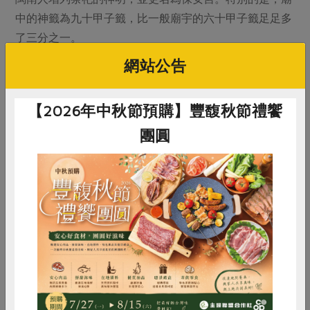
中的神籤為九十甲子籤，比一般廟宇的六十甲子籤足足多
了三分之一。
網站公告
■看過來：從沙鹿火車站走過來約六分鐘。
【2026年中秋節預購】豐馥秋節禮饗
團圓
惜食
RPET
食譜
減硝酸鹽
雞蛋
食安
共同購買