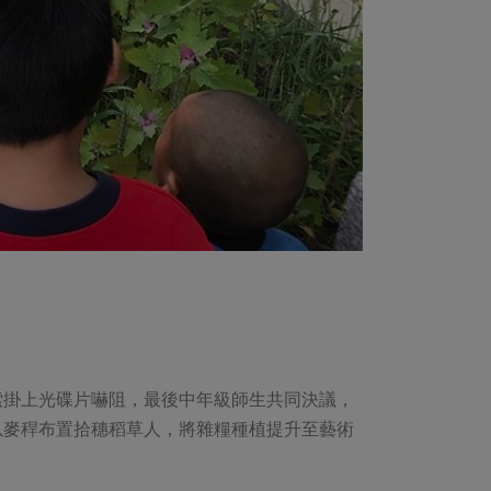
索掛上光碟片嚇阻，最後中年級師生共同決議，
以麥稈布置拾穗稻草人，將雜糧種植提升至藝術