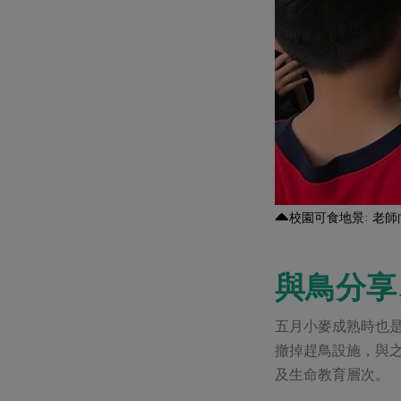
校園可食地景: 老
與鳥分享
五月小麥成熟時也
撤掉趕鳥設施，與
及生命教育層次。