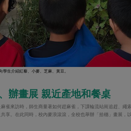
師向學生介紹紅藜、小麥、芝麻、黃豆。
、辦畫展 親近產地和餐桌
是麻雀來訪時，師生商量著如何趕麻雀，下課輪流站崗追趕、繩
之共享。在此同時，校內麥浪滾滾，全校也舉辦「拾穗」畫展，