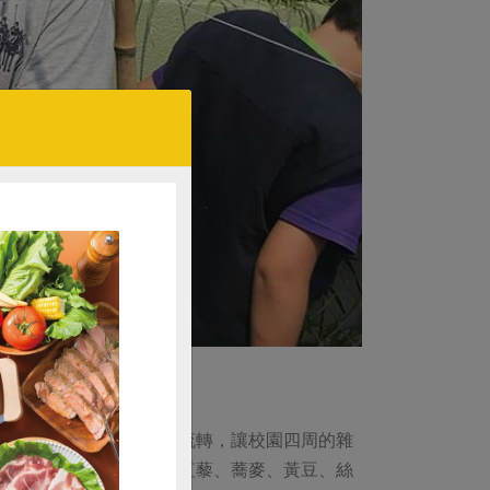
，掛上說明牌；隨著四季流轉，讓校園四周的雜
。普通班孩子發現小麥、紅藜、蕎麥、黃豆、絲