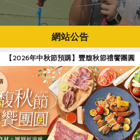
網站公告
【2026年中秋節預購】豐馥秋節禮饗團圓
育方式，我帶領特教班孩子在校園遍植蔬菜雜糧，設置食農廊道
行無聲教育，營養師也熱心地在白米飯中加入各種雜糧均衡營養