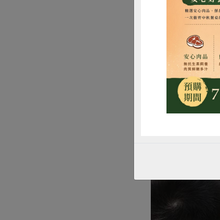
瓜、番茄等作物成
糧，澆水、丈量高
惜