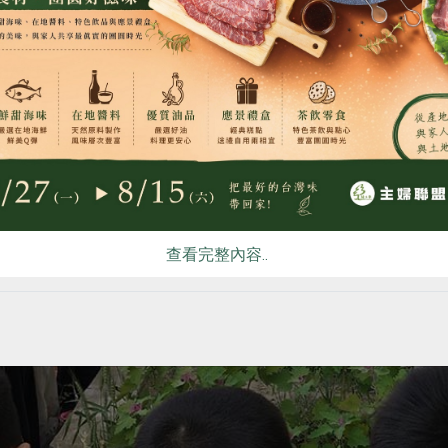
長時，會奔相走告，於是我也邀請普通班及幼兒園一起加入種植
度；豪大雨積水時，孩子們心疼作物浸泡在水中，奮力為雜糧撐
食
RPET
食譜
減硝酸鹽
雞蛋
食安
共同
查看完整內容..