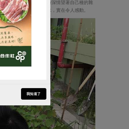
行列。看見一群孩子下課時深情望著自己種的雜
傘擋雨，拿著水桶疏導積水，實在令人感動。
購買
我知道了