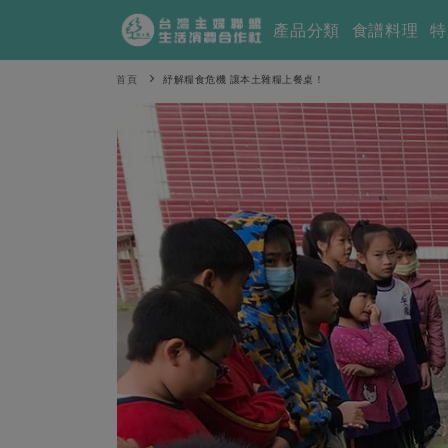
產品分類
食譜料理
特
首頁
紓解糧食危機 讓本土雜糧上餐桌！