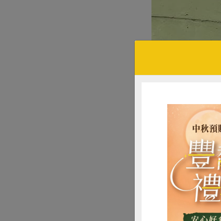
學生採收紅藜。
做中學是最好的教
糧、蔬果向孩子進