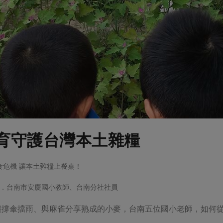
育守護台灣本土雜糧
解糧食危機 讓本土雜糧上餐桌！
．台南市安慶國小教師、台南分社社員
糧撐傘擋雨、與麻雀分享熟成的小麥，台南五位國小老師，如何