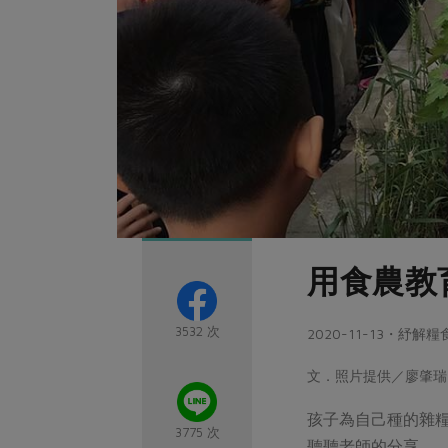
用食農教
3532 次
2020-11-13・紓
文．照片提供／廖肇瑞
孩子為自己種的雜
3775 次
聽聽老師的分享。