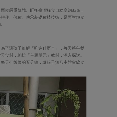
面臨嚴重飢餓。盱衡臺灣糧食自給率約32%，
手耕作、保種、傳承基礎種植技術，是面對糧食
物。
，為了讓孩子瞭解「吃進什麼？」，每天將午餐
當天食材，編輯「主題單元」教材，深入探討。
。每天打飯菜的五分鐘，讓孩子無形中體會飲食