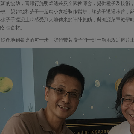
資源的協助，喜願行施明煌總兼及全國教師會，提供種子及技術
學校，親切地和孩子一起磨小麥粉製作鬆餅，讓孩子透過味蕾，
享孩子手握泥土時感受到大地傳來的陣陣脈動，與溯源菜單教學
紹各種食材。
，從產地到餐桌的每一步，我們帶著孩子們一點一滴地親近這片