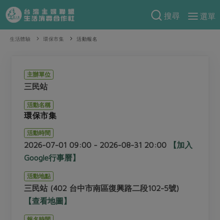
搜尋
選單
產品分類
生活體驗
環保市集
活動報名
當季蔬果
食譜料理
一籃菜
當令水果
主辦單位
食材
特別企畫
三民站
芽苗類
蕈菇類
米食
活動名稱
預購活動
綠主張
辛香料類
環保市集
麵食
把最好的台灣味帶回家！
活動時間
觀點文章
關於合作社
肉食
奶蛋豆・五穀
防災用品預購圓滿結束
2026-07-01 09:00 - 2026-08-31 20:00
【加入
主婦食堂
一籃菜真心話
海鮮
蛋
乳製品
Google行事曆】
認識合作社
重要公告
2026年端午節預購圓滿結束
社內大小事
合作聯合國
常備菜
豆製品
米麵雜糧
活動地點
關於我們
更多預購活動
三民站 (402 台中市南區復興路二段102-5號)
產品故事
生活提案
蔬食
合作社組織
【查看地圖】
肉品・水產
樂齡生活
親子食育
蛋料理
當季產品
員工與求才
報名時間