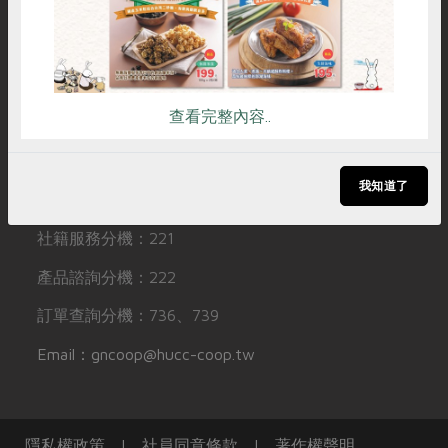
媒體報導
聯絡我們
追蹤Facebook專頁
最新產品
節慶大餐
下載專區
下載專區
加入LINE好友
優惠專區
友善連結
訂閱YouTube頻道
高麗菜海鮮煎餅
地區活動
查看完整內容..
素食專區
社務會議
地區活動
聯絡我們
樂齡友善
活動報下載
我知道了
電話：
02-2999-6122
社籍服務分機：221
產品諮詢分機：222
訂單查詢分機：736、739
Email：gncoop@hucc-coop.tw
隱私權政策
|
社員同意條款
|
著作權聲明