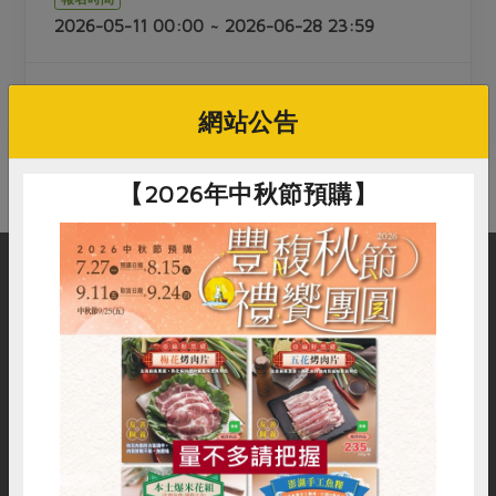
畜產肉類
水產
廚房瑜伽
2026-05-11 00:00 ~ 2026-06-28 23:59
傳到心坎裡，誠心又澎派
水畜加工品
料理方式
產品檢驗
合作25-經典快閃最後一週
關注議題
烘焙．點心
自主把關
合作25-精選產品第四彈
調理食材・點心
非社員
社員
減硝酸鹽
惜食
網站公告
醬料
檢驗報告
更多當季產品
調味醬料/南北貨
烘焙
非基改運動
支持本土農糧
湯品．鍋物
硝酸鹽檢驗
【2026年中秋節預購】
休閒零嘴
沖泡飲品
廢核運動
能源議題
漬物
議題活動
保健食品
減添加物
減塑減廢
涼拌沙拉
社員權益
主婦聯盟X樂齡網特約優惠案
公益金
食農教育
飲品
居家好物
合作社法規
30%rPET紅烏龍茶
購物說明
服務據點
加入合作社
更多議題
美妝保養
個人清潔
社務專區
2024農業發展計畫年度報告
主題食譜
生活者e週報
家庭清潔
織品
選舉專區
更多議題活動
惜食
RPET
食譜
減硝酸鹽
異國料理
日用品
圖書禮品
社服資訊
追蹤我們
綠主張月刊
年菜食譜
雞蛋
食安
共同購買
防災用品
最新消息
傳到心坎裡，誠心又澎派
常見問題
訂閱電子報
典藏閱覽室
養身食補