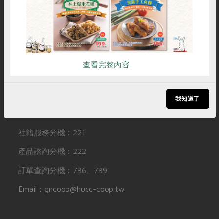
媒體報導
常見問題
訂閱電子報
最新產品
節慶大餐
下載專區
聯絡我們
追蹤Facebook專頁
優惠專區
下載專區
加入LINE好友
高麗菜海鮮煎餅
地區活動
友善連結
訂閱YouTube頻道
素食專區
查看完整內容..
社務會議
地區活動
樂齡友善
活動報下載
聯絡我們
我知道了
電話：
02-2999-6122
社籍服務分機：221
產品諮詢分機：222
訂單查詢分機：736、739
Email：gncoop@hucc-coop.tw