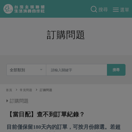
搜尋
選單
產品分類
訂購問題
當季蔬果
食譜料理
一籃菜
當令水果
食材
特別企畫
芽苗類
蕈菇類
米食
預購活動
綠主張
辛香料類
搜尋
麵食
把最好的台灣味帶回家！
觀點文章
關於合作社
肉食
奶蛋豆・五穀
防災用品預購圓滿結束
首頁
常見問題
訂購問題
主婦食堂
一籃菜真心話
海鮮
蛋
乳製品
認識合作社
重要公告
2026年端午節預購圓滿結束
訂購問題
社內大小事
合作聯合國
常備菜
豆製品
米麵雜糧
關於我們
更多預購活動
產品故事
生活提案
【當日配】查不到訂單紀錄？
蔬食
合作社組織
肉品・水產
樂齡生活
親子食育
蛋料理
目前僅保留180天內的訂單，可按月份篩選。若超
當季產品
員工與求才