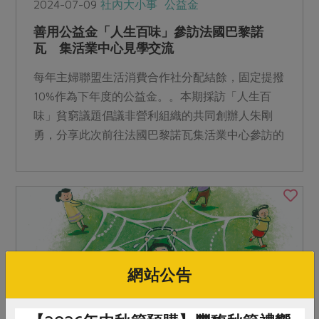
2024-07-09
社內大小事
公益金
善用公益金「人生百味」參訪法國巴黎諾
瓦 集活業中心見學交流
每年主婦聯盟生活消費合作社分配結餘，固定提撥
10%作為下年度的公益金。。本期採訪「人生百
味」貧窮議題倡議非營利組織的共同創辦人朱剛
勇，分享此次前往法國巴黎諾瓦集活業中心參訪的
見學交流經驗，為「創造人尊嚴而活的社會」帶來
許多具體作法。
網站公告