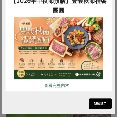
【2026年中秋節預購】豐馥秋節禮饗
團圓
2024-07-04
社內大小事
2024年第一次社員面對面
惜食
RPET
食譜
減硝酸鹽
為了增加社員直接了解合作社營運情形的管道，本
社自2023年5月起，每半年舉辦「與社員面對面」
雞蛋
食安
共同購買
活動，由營運團隊與社員直接進行交流，向社員報
告合作社的最新狀況、現場回答社員提問，期達到
雙向溝通之目的。
查看完整內容..
我知道了