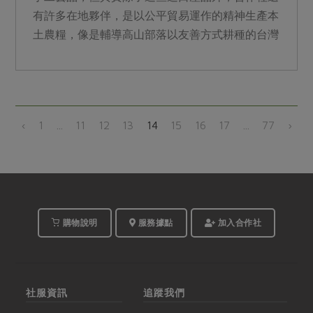
有許多在地夥伴，是以公平貿易運作的精神生產本
土農糧，像是輔導高山部落以友善方式耕種的台灣
原味，以及八八風災後支持鄒族農民復耕育種的茶
山雜糧產銷班，皆是強調生產者權益的合作夥伴。
‹
1
...
11
12
13
14
15
16
17
...
77
›
購物說明
服務據點
加入合作社
社服資訊
追蹤我們