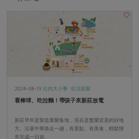
媒體報導
最新產品
節慶大餐
下載專區
優惠專區
高麗菜海鮮煎餅
地區活動
素食專區
社務會議
地區活動
樂齡友善
活動報下載
2024-08-13
社內大小事
生活提案
看棒球、吃拉麵！帶孩子來新莊放電
新莊早年是製造業聚集地，現在是繁榮宜居的好地
方。沿著中華路走一趟，有景點、有美食，輕鬆愜
意完成一日遊。