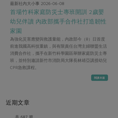
畜產肉類
水產
廚房瑜伽
最新社內大小事
2026-06-08
合作25-經典快閃最後一週
水畜加工品
首場竹科家庭防災士專班開訓 2歲嬰
料理方式
產品檢驗
合作25-精選產品第四彈
關注議題
幼兒伴讀 內政部攜手合作社打造韌性
烘焙．點心
自主把關
合作25-精選產品第三彈
調理食材・點心
減硝酸鹽
惜食
家園
醬料
檢驗報告
更多當季產品
調味醬料/南北貨
烘焙
非基改運動
支持本土農糧
為強化災害應變與救護量能，內政部今（8）日首度
湯品．鍋物
硝酸鹽檢驗
休閒零嘴
沖泡飲品
前進我國高科技重鎮，與有限責任台灣主婦聯盟生活
廢核運動
能源議題
漬物
議題活動
消費合作社，攜手在新竹科學園區舉辦家庭防災士專
保健食品
減添加物
減塑減廢
涼拌沙拉
班，並特別邀請新竹市消防局大隊長林靖亞講授幼兒
社員權益
主婦聯盟X樂齡網特約優惠案
公益金
食農教育
CPR急救課程。
飲品
居家好物
合作社法規
30%rPET紅烏龍茶
更多議題
閱讀本篇
美妝保養
個人清潔
社務專區
2024農業發展計畫年度報告
主題食譜
生活者e週報
家庭清潔
織品
選舉專區
更多議題活動
異國料理
日用品
圖書禮品
近期文章
綠主張月刊
年菜食譜
防災用品
最新消息
把最好的台灣味帶回家！
典藏閱覽室
養身食補
共 687 篇