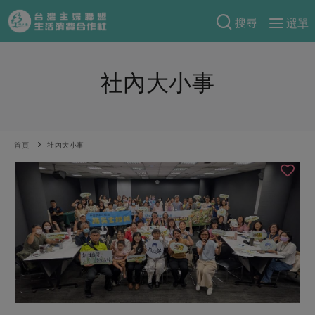
搜尋
選單
產品分類
社內大小事
當季蔬果
食譜料理
一籃菜
當令水果
食材
特別企畫
芽苗類
蕈菇類
米食
首頁
社內大小事
預購活動
綠主張
辛香料類
麵食
把最好的台灣味帶回家！
觀點文章
關於合作社
肉食
奶蛋豆・五穀
防災用品預購圓滿結束
主婦食堂
一籃菜真心話
海鮮
蛋
乳製品
認識合作社
重要公告
2026年端午節預購圓滿結束
社內大小事
合作聯合國
常備菜
豆製品
米麵雜糧
關於我們
更多預購活動
產品故事
生活提案
蔬食
合作社組織
肉品・水產
樂齡生活
親子食育
蛋料理
當季產品
員工與求才