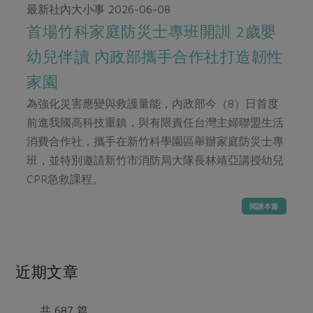
畜產肉類
水產
廚房瑜伽
最新社內大小事
2026-06-08
合作25-經典快閃最後一週
水畜加工品
首場竹科家庭防災士專班開訓 2歲嬰
料理方式
產品檢驗
合作25-精選產品第四彈
關注議題
幼兒伴讀 內政部攜手合作社打造韌性
烘焙．點心
自主把關
合作25-精選產品第三彈
調理食材・點心
減硝酸鹽
惜食
家園
醬料
檢驗報告
更多當季產品
調味醬料/南北貨
烘焙
非基改運動
支持本土農糧
為強化災害應變與救護量能，內政部今（8）日首度
湯品．鍋物
硝酸鹽檢驗
休閒零嘴
沖泡飲品
前進我國高科技重鎮，與有限責任台灣主婦聯盟生活
廢核運動
能源議題
漬物
議題活動
消費合作社，攜手在新竹科學園區舉辦家庭防災士專
保健食品
減添加物
減塑減廢
涼拌沙拉
班，並特別邀請新竹市消防局大隊長林靖亞講授幼兒
社員權益
主婦聯盟X樂齡網特約優惠案
公益金
食農教育
CPR急救課程。
飲品
居家好物
合作社法規
30%rPET紅烏龍茶
更多議題
閱讀本篇
美妝保養
個人清潔
社務專區
2024農業發展計畫年度報告
主題食譜
生活者e週報
家庭清潔
織品
選舉專區
更多議題活動
異國料理
日用品
圖書禮品
近期文章
綠主張月刊
年菜食譜
防災用品
最新消息
把最好的台灣味帶回家！
典藏閱覽室
養身食補
共 687 篇