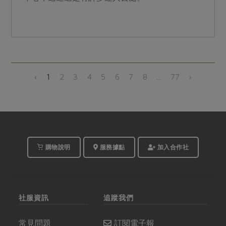
‹
1
2
3
4
5
6
7
8
...
77
›
購物說明
服務據點
加入合作社
社服資訊
追蹤我們
常見問題
訂閱電子報