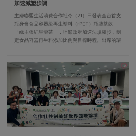
加速減塑步調
主婦聯盟生活消費合作社今（21）日發表全台首支
瓶身含食品容器級再生塑料（rPET）瓶裝茶飲
「綠主張紅烏龍茶」，呼籲政府加速法規腳步，制
定食品容器再生料添加比例與目標時程。出席的環
境部長彭啓明表示：現行政策鼓勵民間業者開發綠
色容器，政府減塑步調仍需加速。