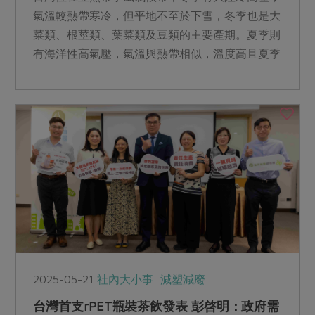
氣溫較熱帶寒冷，但平地不至於下雪，冬季也是大
菜類、根莖類、葉菜類及豆類的主要產期。夏季則
有海洋性高氣壓，氣溫與熱帶相似，溫度高且夏季
西南氣流和颱風易帶...
2025-05-21
社內大小事
減塑減廢
台灣首支rPET瓶裝茶飲發表 彭啓明：政府需