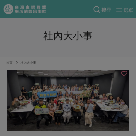
搜尋
選單
產品分類
社內大小事
當季蔬果
食譜料理
一籃菜
當令水果
食材
特別企畫
芽苗類
蕈菇類
米食
首頁
社內大小事
預購活動
綠主張
辛香料類
麵食
把最好的台灣味帶回家！
觀點文章
關於合作社
肉食
奶蛋豆・五穀
防災用品預購圓滿結束
主婦食堂
一籃菜真心話
海鮮
蛋
乳製品
認識合作社
重要公告
2026年端午節預購圓滿結束
社內大小事
合作聯合國
常備菜
豆製品
米麵雜糧
關於我們
更多預購活動
產品故事
生活提案
蔬食
合作社組織
肉品・水產
樂齡生活
親子食育
蛋料理
當季產品
員工與求才