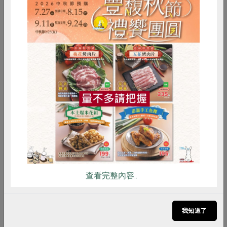
2025-10-07
社內大小事
第103屆國際合作社節慶祝大會 內政部肯定
績優合作事業貢獻
惜食
RPET
食譜
減硝酸鹽
內政部指出，國際合作社聯盟將每年7月第一個星
雞蛋
食安
共同購買
期六訂為「國際合作社節」，我國自民國19年起也
持續舉辦慶祝活動，並於大會上頒發績優合作社及
優秀實務人員等獎項，今年共有120個全國級合作
社及實務人員獲得肯定，由董建宏政務次長頒發獎
項，這些得獎單位與夥伴長期深耕在地、無私奉
獻，展現合作事業對社會的實質貢獻。
查看完整內容..
我知道了