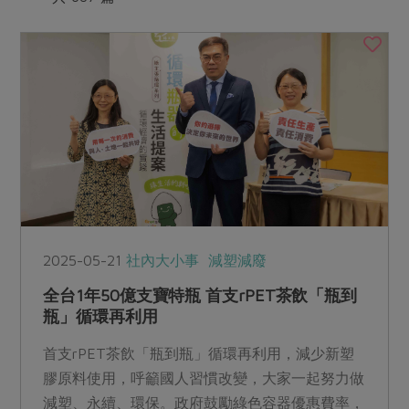
媒體報導
最新產品
節慶大餐
下載專區
優惠專區
高麗菜海鮮煎餅
地區活動
素食專區
社務會議
地區活動
樂齡友善
活動報下載
2025-05-21
社內大小事
減塑減廢
全台1年50億支寶特瓶 首支rPET茶飲「瓶到
瓶」循環再利用
首支rPET茶飲「瓶到瓶」循環再利用，減少新塑
膠原料使用，呼籲國人習慣改變，大家一起努力做
減塑、永續、環保。政府鼓勵綠色容器優惠費率，