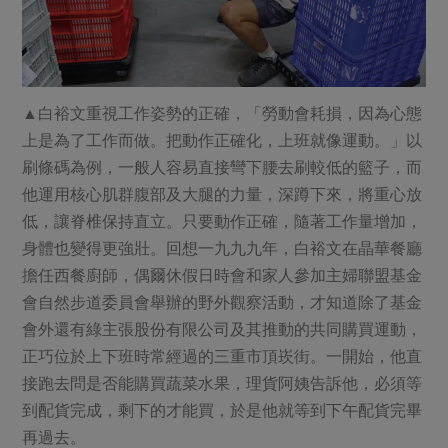
媒體報導
最新產品
節慶大餐
下載專區
優惠專區
高麗菜海鮮煎餅
地區活動
▲白裕文重視工作姿勢的正確，「勞動會耗損，因為心態
素食專區
上是為了工作而做。把動作正確化，上班就像運動。」以
社務會議
地區活動
刷條碼為例，一般人容易直接彎下腰去刷較低的籃子，而
樂齡友善
活動報下載
他運用核心肌群腹部及大腿的力量，深蹲下來，將重心放
低，讓脊椎保持直立。只要動作正確，隨著工作量增加，
身體也變得更強壯。回想一九九九年，白裕文在晶華餐廳
擔任西餐廚師，偶爾休假日時會和家人參加主婦聯盟基金
會自然步道委員會舉辦的野外觀察活動，才知道除了基金
會外還有綠主張股份有限公司及其推動的共同購買運動，
正巧位於上下班時常經過的三重市頂崁街。一開始，他直
接跑去問是否能購買蔬菜水果，理貨阿姨告訴他，必須等
到配貨完成，剩下的才能買，於是他就等到下午配貨完畢
再過去。