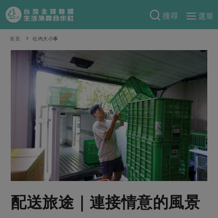
搜尋
選單
產品分類
首頁
社內大小事
當季蔬果
食譜料理
一籃菜
當令水果
食材
特別企畫
芽苗類
蕈菇類
米食
預購活動
綠主張
辛香料類
麵食
把最好的台灣味帶回家！
觀點文章
關於合作社
肉食
奶蛋豆・五穀
防災用品預購圓滿結束
主婦食堂
一籃菜真心話
海鮮
蛋
乳製品
認識合作社
重要公告
2026年端午節預購圓滿結束
社內大小事
合作聯合國
常備菜
豆製品
米麵雜糧
關於我們
更多預購活動
產品故事
生活提案
蔬食
合作社組織
配送旅途｜連接情意的風景
肉品・水產
樂齡生活
親子食育
蛋料理
當季產品
員工與求才