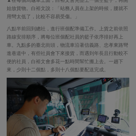
▲在每個烏龜車上面，白裕文會先疊上一個空籃子，再開
始放貨物。白裕文說：「站務人員在上架的時候，腰就不
用彎太低了，比較不容易受傷。」
八點半前回到總社，進行班個配準備工作。上貨之前依照
路線安排順序，將每位班個配社員的籃子依序排好再上
車。九點多的臺北街頭，物流車沿著信義路、忠孝東路彎
進巷道中，有些社員會下來接貨，而遇到年長且行動較不
便的社員，白裕文會多花一點時間幫忙搬上去。一趟下
來，少則十二個點，多則十八個點要配送完成。