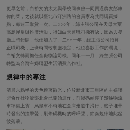
更早之前，白裕文的太太與學校同事曾一同買過農友彭康
偉的菜，之後就以臺北市汀洲路的會員家為共同購買據
點，每週三取貨一次。二○○○年，綠主張公司在天母大葉
高島屋舉辦推廣活動，得知白天兼職司機有缺，因為與餐
廳工時錯開，他便加入了。二○○一年，綠主張公司招募
正職司機，上班時間較餐廳穩定，他也喜歡工作的環境，
白裕文轉而擔任全職物流司機。同年十一月，綠主張公司
轉型為台灣主婦聯盟生活消費合作社。
規律中的專注
清晨六點半的天色透著微光，位於新北市三重區的主婦聯
盟合作社物流部北倉已開始運作，前後碼頭停了幾輛物流
車準備上貨，烏龜車不時地在倉庫走道中滑行，籃子堆疊
時發出的撞擊聲，刷條碼機時的嗶嗶聲，節奏規律地此起
彼落著。