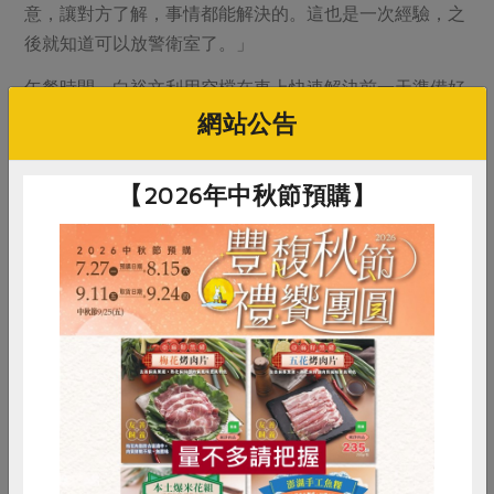
意，讓對方了解，事情都能解決的。這也是一次經驗，之
後就知道可以放警衛室了。」
午餐時間，白裕文利用空檔在車上快速解決前一天準備好
的便當，也常在停紅燈時喝口茶。他最喜歡配送的區域是
網站公告
宜蘭、龍潭一帶，雖然比起臺北的路途更長，但沿路上風
景優美，也比較好停車下貨。司機的工作雖然長時間獨自
【2026年中秋節預購】
一人在車上，但每一次配送，就是接觸一位社員、一個家
庭，白裕文因此有許多觀察與故事。
許多班個配的社員都是長者，出來應門的時間也比較久。
送久了，知道哪位社員特別需要協助，只要能夠幫忙的，
白裕文會盡自己最大的努力。陪伴長者的往往是外籍移
工，因此迎接白裕文的常是外籍移工，也就連帶認識她
們，曾有老奶奶跟他說：「家裡頭跟我最親的就是外傭
惜食
RPET
食譜
減硝酸鹽
了，甚至比自己親生的女兒還親。」
雞蛋
食安
共同購買
一天下來，白裕文不管遇到誰都會打聲招呼，並主動上前