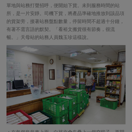
單地與站務打聲招呼，便開始下貨。未到服務時間的站
所，是一片安靜。司機下貨，將產品準確地推放到該品項
的貨架旁，接著站務盤點數量，停留時間不超過十分鐘，
有著不需言語的默契。「看裕文搬貨很有節奏，很流
暢。」天母站的站務人員魏玉珍這樣說。