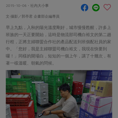
畜產肉類
水產
廚房瑜伽
2015-10-06・社內大小事
合作25-經典快閃最後一週
水畜加工品
料理方式
產品檢驗
合作25-精選產品第四彈
文‧攝影／郭亭君 企畫部企編專員
關注議題
烘焙．點心
自主把關
合作25-精選產品第三彈
調理食材・點心
早上九點，入秋的陽光溫度剛好，城市慢慢甦醒，許多上
減硝酸鹽
惜食
醬料
班族的一天正要開始，這時是物流部司機白裕文的第二趟
檢驗報告
更多當季產品
調味醬料/南北貨
烘焙
非基改運動
支持本土農糧
湯品．鍋物
行程，正將主婦聯盟合作社的產品配送到班個配社員的家
硝酸鹽檢驗
休閒零嘴
沖泡飲品
廢核運動
能源議題
中。「您好，我是主婦聯盟司機白裕文，我現在快要到
漬物
議題活動
保健食品
囉！」同樣的開場白，短短的一個上午，講了十幾次，有
減添加物
減塑減廢
涼拌沙拉
社員權益
著一樣溫暖、朝氣的問候。
主婦聯盟X樂齡網特約優惠案
公益金
食農教育
飲品
居家好物
合作社法規
30%rPET紅烏龍茶
更多議題
美妝保養
個人清潔
社務專區
2024農業發展計畫年度報告
主題食譜
生活者e週報
家庭清潔
織品
選舉專區
更多議題活動
異國料理
日用品
圖書禮品
綠主張月刊
年菜食譜
防災用品
最新消息
把最好的台灣味帶回家！
典藏閱覽室
養身食補