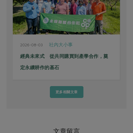
社內大小事
2026-08-03
2
經典未來式 從共同購買到產學合作，奠
定永續耕作的基石
更多相關文章
文章留言