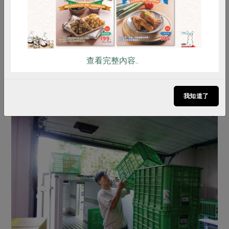
自我介紹。白裕文說：「在工作上有接觸的人，不論是
誰，簡單的問候即可拉近人與人之間的親和力。」常有人
對他說：你辛苦了，但他認為：「大家常講辛苦了，聽久
了，原本不辛苦也覺得真的辛苦了。而當一個人工作感到
很累、很辛苦時，表示他的注意力不是在工作，而是在過
查看完整內容..
去的不愉快經驗，進而感覺到疲倦。」他鼓勵大家，看到
一個兢兢業業、樂在工作的人時，可以直接給對方鼓勵，
我知道了
示意對方做得很棒！