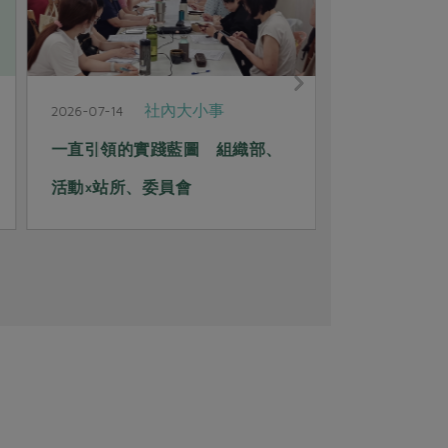
社內大小事
2026-07-14
2026-07-14
一直引領的實踐藍圖 組織部、
一路同行的
活動×站所、委員會
員、站務