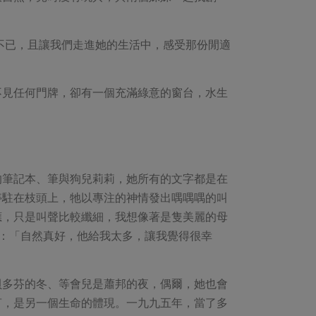
不已，且讓我們走進她的生活中，感受那份閒適
不見任何門牌，卻有一個充滿綠意的窗台，水生
的筆記本、筆與狗兒莉莉，她所有的文字都是在
停駐在枝頭上，牠以專注的神情發出喁喁喁的叫
應，只是叫聲比較纖細，我想像著是隻美麗的母
：「自然真好，他給我太多，讓我覺得很幸
貝多芬的冬、等會兒是蕭邦的夜，偶爾，她也會
言，是另一個生命的體現。一九九五年，當了多