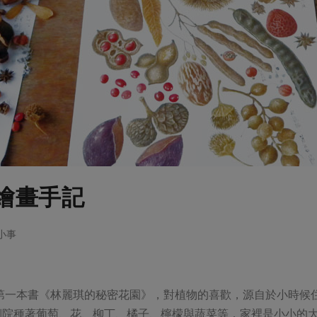
繪畫手記
大小事
了第一本書《林麗琪的秘密花園》，對植物的喜歡，源自於小時候
側院種著葡萄、花、柳丁、橘子、檸檬與蔬菜等，家裡是小小的