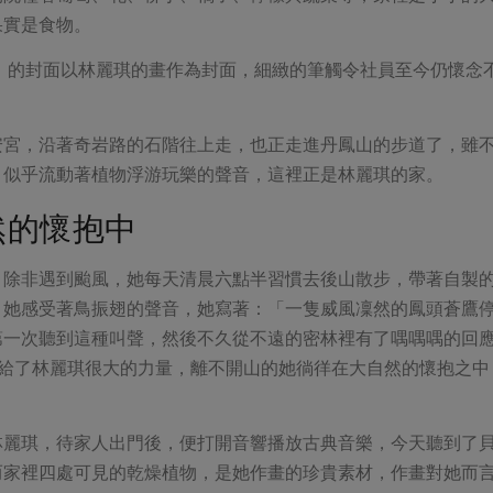
果實是食物。
張》的封面以林麗琪的畫作為封面，細緻的筆觸令社員至今仍懷念
安宮，沿著奇岩路的石階往上走，也正走進丹鳳山的步道了，雖
，似乎流動著植物浮游玩樂的聲音，這裡正是林麗琪的家。
然的懷抱中
，除非遇到颱風，她每天清晨六點半習慣去後山散步，帶著自製
，她感受著鳥振翅的聲音，她寫著：「一隻威風凜然的鳳頭蒼鷹
第一次聽到這種叫聲，然後不久從不遠的密林裡有了喁喁喁的回
然給了林麗琪很大的力量，離不開山的她徜徉在大自然的懷抱之中
林麗琪，待家人出門後，便打開音響播放古典音樂，今天聽到了
而家裡四處可見的乾燥植物，是她作畫的珍貴素材，作畫對她而