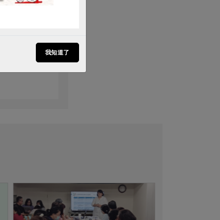
3月114期
我知道了
紙開始