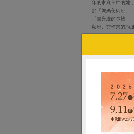
年的家庭主婦的她
的「媽媽美術班」
「畫身邊的事物。
藝班、交作業的態度
林麗琪出門一定帶著
門外的窗台有許多
方式善用資源。
生命與自
另一方面，初到台
綠色生活地圖，因
現孩子在山裡玩樹