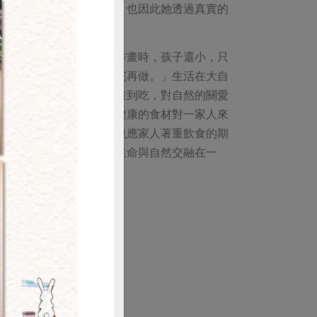
。」觀察中就會發現更多，也因此她透過真實的
在家裡靜靜的畫畫。開始作畫時，孩子還小，只
時光，「任何家事都等畫完再做。」生活在大自
，放在她的畫桌上，而從畫到吃，對自然的關愛
或站所買菜回來，安心與健康的食材對一家人來
購買
自然裡更為完整與和諧。也應家人著重飲食的期
才會讓創作有了劇情。」生命與自然交融在一
確的想法是成為插畫家。