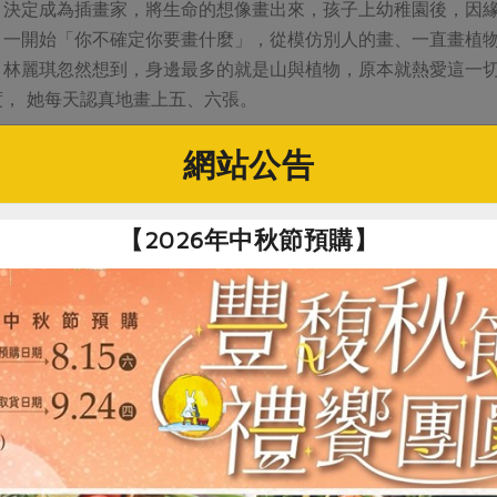
，決定成為插畫家，將生命的想像畫出來，孩子上幼稚園後，因
，一開始「你不確定你要畫什麼」，從模仿別人的畫、一直畫植
」林麗琪忽然想到，身邊最多的就是山與植物，原本就熱愛這一
， 她每天認真地畫上五、六張。
網站公告
筆記本與筆，而繪製綠色生活地圖所需要的比例，就是用腳走路，
【2026年中秋節預購】
植物自然地生長，土壤裡有許多微生物幫忙鬆好土；也透過垂直
然交融在一起
北的她渴望認識更多的人，則是她與奇岩社區發展協會交會的開
而更為熟悉當地，學畫之前林麗琪常常帶著孩子去爬後山，孩子
枝，都不會吵架，玩到不想回家，也因此有更多的時間學習與感