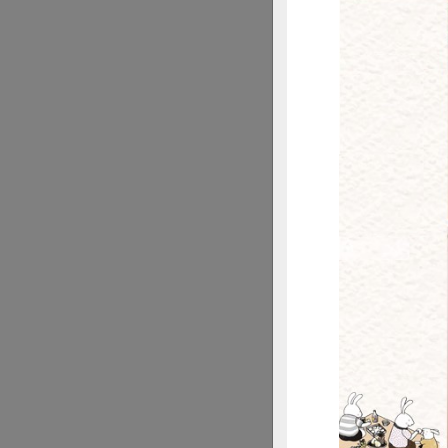
我們的老師，他很
生命素材，觀察著
林麗琪溫柔認真地
要一有時間就趕快
然裡的她，也將家
也讓一家人重視飲
惜
說是如此自然而然
望，有了《媽媽的
起，這本書讓她有
林麗琪學生時代的
原刊登於《綠主張》月