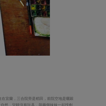
住在宜蘭，三合院旁是稻田，前院空地是曬穀
大自然，兒時沒有玩具，與兩個妹妹一起找創