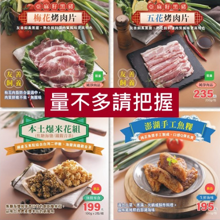
明確地告訴你，他是什麼樣子、什麼顏色，所以就必須磨鍊觀察
生命的變化，而不斷地去感受其中，有了感情，就會想畫。
說：「我一直覺得要做自己有興趣的事。」她最有興趣的，還是
坐下畫圖，而自然光下的光影最為明顯，因此她非常珍惜白天的
人們帶進這個懷抱裡。孩子在上學的過程中，發現昆蟲就帶回來
食的品質與意義，她熱衷於作畫時，經常是家人回來時順道至班
食
RPET
食譜
減硝酸鹽
雞蛋
食安
共同
，班與站所如同另一個大自然，將生命所需扣合一起，也讓人在
廚房菜》這本食譜圖書，她說：「有家人分享參與生活的點滴，
了回到人間的感覺。
教科書裡滿滿都是塗鴉，她說不只為興趣學習而已，她有一個明
刊2013年3月114期。