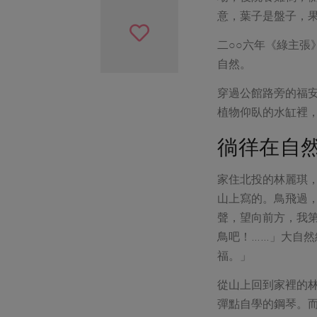
意，葉子是盤子，
二○○六年《綠主
自然。
穿過公館路旁的福
植物仰臥的水缸裡
徜徉在自
家住北投的林麗琪
山上寫的。鳥飛過
聲，望向前方，我
鳥吧！……」大自
福。」
從山上回到家裡的
彈點自學的鋼琴。