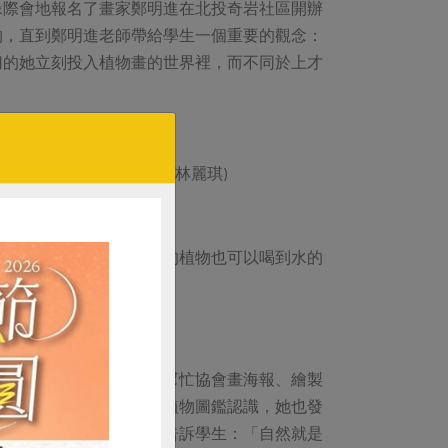
緣際會地報名了畫家鄭明進在北投奇岩社區開辦
物，直到鄭明進老師帶給學生一個重要的觀念：
切的她立刻投入植物畫的世界裡，而不同於上才
一步步算出來的。(圖/林麗琪)
澆灌，從上面澆水，下面的植物也可以喝到水的
始。一九九三年開始，她幫忙協會畫海報、繪製
玩耍的時候林麗琪就捧著植物圖鑑認識，她也發
受。她後來開始教畫，常告訴學生：「自然就是