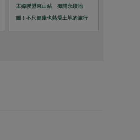
主婦聯盟東山站 攤開永續地
主婦聯盟斗
圖！不只健康也熱愛土地的旅行
息、做一回