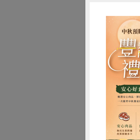
邵老師用心地為木
獨一無二
每年活動，邵老師
點餐後進站所利用
的活動，也吸引了
設計特別的花樣；
惜
社員的回饋尤其讓
的無價字寶！社員
「之前有社員帶著