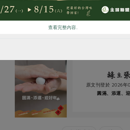
價值，衷心感謝邵老師十年來到木柵站書寫春聯， 與社員結下善
友善土地，也以濃濃的人情溫暖了每一位社員的心。
查看完整內容..
9豬年、2020鼠年及2025蛇年邵永祜老師精心設計的春聯書法
原文刊登於 2026年0
圓滿、添運、