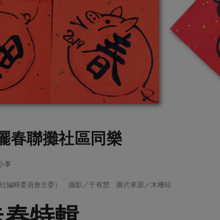
擺春聯攤社區同樂
大小事
社編輯委員會主委） 攝影／于有慧 圖片來源／木柵站
走春特輯