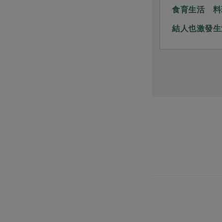
一直引領的實踐藍圖 組織部、
食育生活 料
活動×站所、委員會
結人也激發生