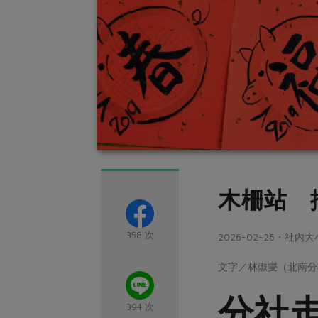
木柵站 
358 次
2026-02-26・社內
文字／林俶燮（北南分
分社
394 次