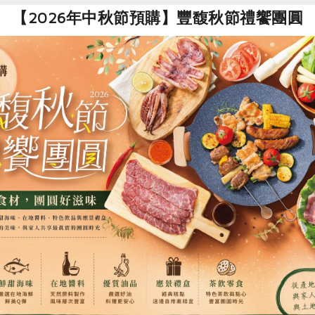
【2026年中秋節預購】豐馥秋節禮饗團圓
柵站大人小孩，寫出一副副獨具特色的春聯。（攝影／于有慧）
的墨寶 無可取代的合作人情
會在家裡先寫好大眾喜愛的長條聯或斗方供社員快速選取； 現場
，結帳完再出來取春聯，流程順暢，一點也不浪費時間，都歸功
不少過路客及鄰居，成為社區敦親睦鄰的美好橋樑。鈴玉分享，
例如將生肖動物融入書法中，充滿了童趣，也讓木柵站增添不一
食
RPET
食譜
減硝酸鹽
雞蛋
食安
共同
鈴玉充滿動力，如有社員說，書法老師可以客製化每個人的需求
們也感謝木柵站每年提供這麼好的過年氛圍，讓大家每天進出家
還在認字的小小孩來，老師慈祥地讓孩試寫，如今孩子都已經上