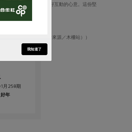
緣，並送出站所與社區友好互動的心意。這份堅
樣式。（攝影／于有慧；圖片來源／木柵站））
我知道了
1月258期
迎好年