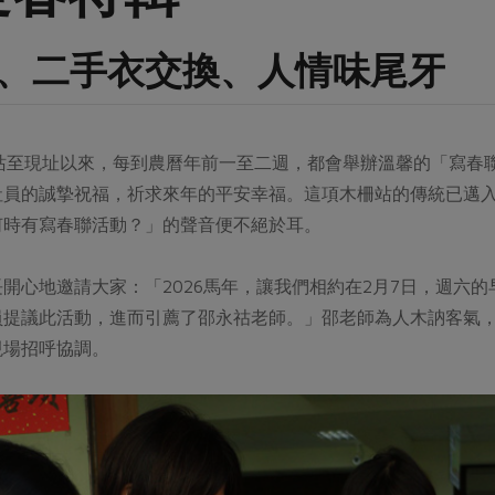
、二手衣交換、人情味尾牙
遷站至現址以來，每到農曆年前一至二週，都會舉辦溫馨的「寫
社員的誠摯祝福，祈求來年的平安幸福。這項木柵站的傳統已邁
何時有寫春聯活動？」的聲音便不絕於耳。
開心地邀請大家：「2026馬年，讓我們相約在2月7日，週六
員提議此活動，進而引薦了邵永祜老師。」邵老師為人木訥客氣
現場招呼協調。