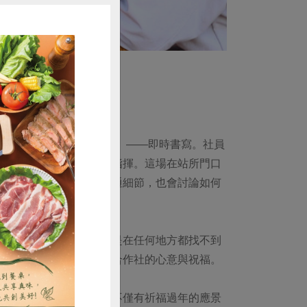
誼
則備齊材料，接受「點餐」――即時書寫。社員
於熟悉站所的邵老師太太指揮。這場在站所門口
每次活動前都會與老師溝通細節，也會討論如何
樣的新春特色。
購買
、撰寫各種書體的春聯，是在任何地方都找不到
門看到春聯，都能感受到合作社的心意與祝福。
國中了！」鈴玉說。春聯不僅有祈福過年的應景