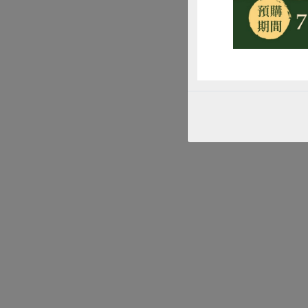
之美，更富含藝術
持，讓合作社不只
（首圖圖說：201