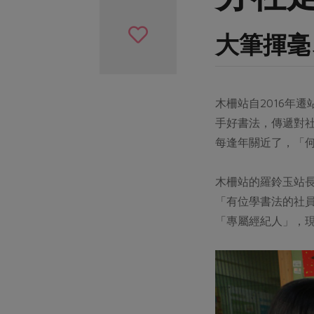
大筆揮毫
木柵站自2016年
手好書法，傳遞對
每逢年關近了，「
木柵站的羅鈴玉站長
「有位學書法的社
「專屬經紀人」，