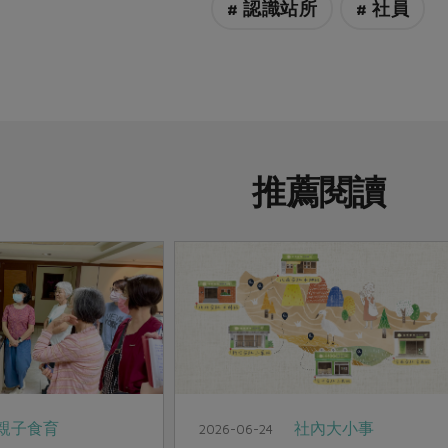
# 認識站所
# 社員
推薦閱讀
親子食育
社內大小事
2026-06-24