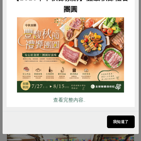
我們不應該只是給工作給錢，
團圓
然後讓無家者去解決自己的問題。
向貧窮者學習 肯定自己
惜食
RPET
食譜
減硝酸鹽
的努力
雞蛋
食安
共同購買
今年二月參訪法國諾瓦集，一個先進歐美社會裡赤貧者的
樣貌、處境，以及耕耘六十餘年的第四世界運動組織能做
到什麼程度，是朱剛勇注意的重點。回顧也將走到十年的
「人生百味」，她說此行一方面是學習新的知識，一方面
查看完整內容..
也是再次肯定自己所做的努力。
我知道了