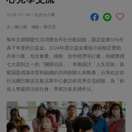
畜產肉類
水產
廚房瑜伽
合作25-經典快閃最後一週
水畜加工品
料理方式
2024-07-09・社內大小事
產品檢驗
合作25-精選產品第四彈
關注議題
烘焙．點心
文／蘇心薇 攝影／陳又安
自主把關
合作25-精選產品第三彈
調理食材・點心
減硝酸鹽
惜食
醬料
檢驗報告
更多當季產品
每年主婦聯盟生活消費合作社分配結餘，固定提撥10%作
調味醬料/南北貨
烘焙
非基改運動
支持本土農糧
湯品．鍋物
為下年度的公益金。2024年度公益金審核小組核定贊助
硝酸鹽檢驗
休閒零嘴
沖泡飲品
廢核運動
能源議題
漬物
共有13案，包含食農、綠能、合作經濟等計畫，持續實踐
議題活動
保健食品
減添加物
減塑減廢
七大原則之一的「關懷社區」。本期採訪「人生百味」貧
涼拌沙拉
社員權益
主婦聯盟X樂齡網特約優惠案
窮議題倡議非營利組織的共同創辦人朱剛勇，分享此次前
公益金
食農教育
飲品
居家好物
合作社法規
往法國巴黎諾瓦集活業中心參訪的見學交流經驗，為「創
30%rPET紅烏龍茶
更多議題
造人尊嚴而活的社會」帶來許多具體作法。
美妝保養
個人清潔
社務專區
2024農業發展計畫年度報告
主題食譜
生活者e週報
家庭清潔
織品
選舉專區
更多議題活動
異國料理
日用品
圖書禮品
綠主張月刊
年菜食譜
防災用品
最新消息
把最好的台灣味帶回家！
典藏閱覽室
養身食補