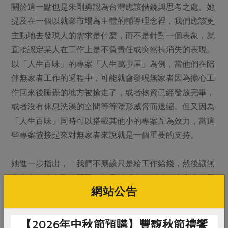
關於這一點也是朱剛勇認為台灣應該借鏡與思考之處。她
提及在一個以就業市場為主體的輔導理念裡，我們應該更
主動地去發現人的需求是什麼，而不是針對一個表象，就
直接認定某人在工作上是不負責任或突然搞消失的表現。
以「人生百味」的專案「人生萬事屋」為例，當他們在陪
伴無家者工作的過程中，可能就會發現無家者因為擔心工
作回來後睡覺的地方被搶走了，或者物資已經發放完畢，
或者沒有休息洗澡的空間等等隱形威脅而退縮。但又因為
「人生百味」同時可以搭載其他小的專案互為效力，當這
些專案協接起來對無家者來說就是一個重要的支持。
她進一步指出，「我們不應該只是給工作給錢，然後讓無
家者去解決自己的問題。如果以『人生百味』這麼小的單
網站公告
位，都能以小型的游擊方式串聯其他組織把墜落的人接
住，大企業來做這件事成本豈不更低，為何不做？」
【2026年中秋節預購】豐馥秋節禮饗