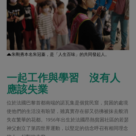
媒體報導
最新產品
節慶大餐
下載專區
優惠專區
高麗菜海鮮煎餅
地區活動
素食專區
社務會議
地區活動
樂齡友善
朱剛勇本名朱冠蓁，是「人生百味」的共同發起人。
活動報下載
一起工作與學習 沒有人
應該失業
位於法國巴黎首都南端的諾瓦集是個貧民窟，貧困的處境
使他們的生活沒有盼望，雖真實存在卻又彷彿被抹去般消
失在繁華的花都。1956年出生於法國昂熱貧困社區的若瑟
神父創立了第四世界運動，以堅定的信念呼召有相同理念