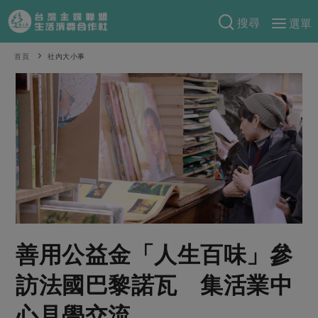
搜尋
選單
產品分類
首頁
社內大小事
當季蔬果
食譜料理
一籃菜
當令水果
食材
特別企畫
芽苗類
蕈菇類
米食
預購活動
綠主張
辛香料類
麵食
把最好的台灣味帶回家！
觀點文章
關於合作社
肉食
奶蛋豆・五穀
防災用品預購圓滿結束
主婦食堂
一籃菜真心話
海鮮
蛋
乳製品
認識合作社
重要公告
2026年端午節預購圓滿結束
社內大小事
合作聯合國
善用公益金「人生百味」參
常備菜
豆製品
米麵雜糧
關於我們
更多預購活動
產品故事
生活提案
蔬食
訪法國巴黎諾瓦 集活業中
合作社組織
肉品・水產
樂齡生活
親子食育
蛋料理
心見學交流
當季產品
員工與求才